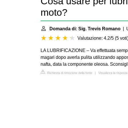
Cosa usare per lubri
moto?
Domanda di: Sig. Trevis Romano
| U
Valutazione: 4.2/5
(
5 voti
LA LUBRIFICAZIONE – Va effettuata sempre 
magari dopo averla pulita utilizzando appos
nafta, data la componente oleosa. Sconsigl
Richiesta di rimozione della fonte
|
Visualizza la rispost