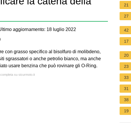
ficare la catena della
21
27
ltimo aggiornamento: 18 luglio 2022
42
)
17
con grasso specifico al bisolfuro di molibdeno,
20
iti sgrassatori o anche petrolio bianco, ma anche
iato usare benzina che può rovinare gli O-Ring.
23
a completa su sicurmoto.it
33
31
38
19