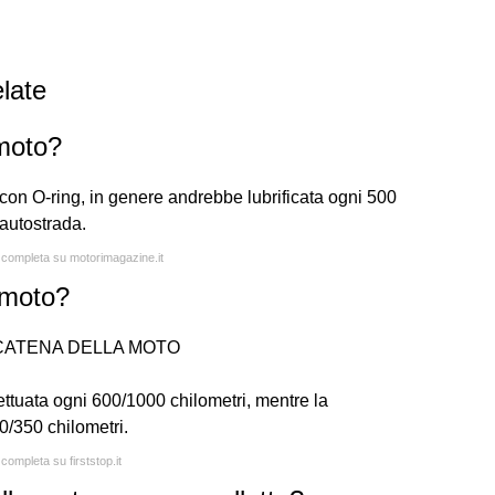
late
moto?
con O-ring, in genere andrebbe lubrificata ogni 500
 autostrada.
a completa su motorimagazine.it
 moto?
CATENA DELLA MOTO
ettuata ogni 600/1000 chilometri, mentre la
0/350 chilometri.
 completa su firststop.it