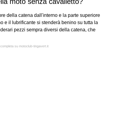
ella moto senza cavalletto?
re della catena dall'interno e la parte superiore
o e il lubrificante si stenderà benino su tutta la
ederari pezzi sempra diversi della catena, che
a completa su motoclub-tingavert.it