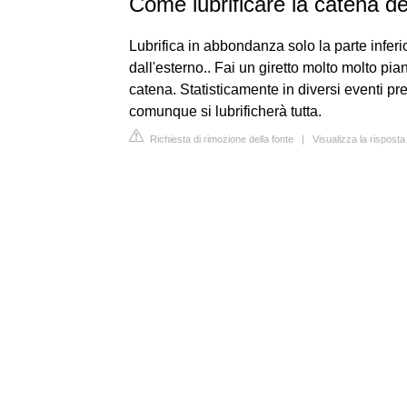
Come lubrificare la catena d
Lubrifica in abbondanza solo la parte inferio
dall'esterno.. Fai un giretto molto molto pian
catena. Statisticamente in diversi eventi pr
comunque si lubrificherà tutta.
Richiesta di rimozione della fonte
|
Visualizza la rispost