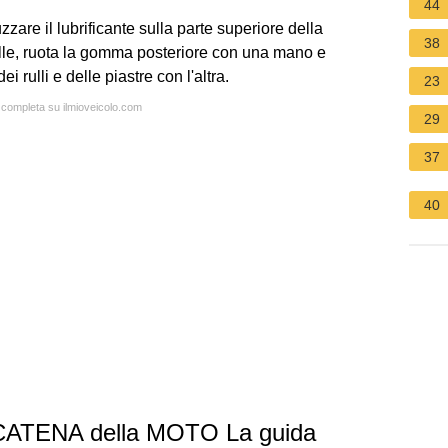
44
zzare il lubrificante sulla parte superiore della
38
 folle, ruota la gomma posteriore con una mano e
i rulli e delle piastre con l'altra.
23
a completa su ilmioveicolo.com
29
37
40
ATENA della MOTO La guida