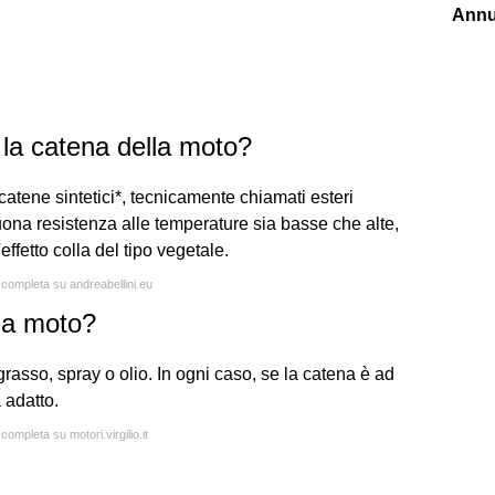
Annu
e la catena della moto?
r catene sintetici*, tecnicamente chiamati esteri
 buona resistenza alle temperature sia basse che alte,
effetto colla del tipo vegetale.
a completa su andreabellini.eu
la moto?
rasso, spray o olio. In ogni caso, se la catena è ad
 adatto.
completa su motori.virgilio.it