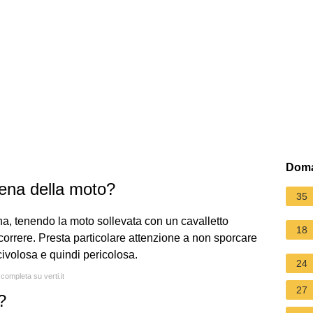
Doma
ena della moto?
35
na, tenendo la moto sollevata con un cavalletto
18
scorrere. Presta particolare attenzione a non sporcare
ivolosa e quindi pericolosa.
24
 completa su verti.it
27
?