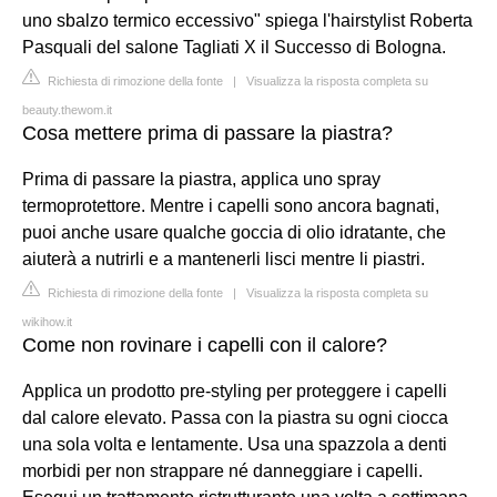
uno sbalzo termico eccessivo" spiega l'hairstylist Roberta
Pasquali del salone Tagliati X il Successo di Bologna.
Richiesta di rimozione della fonte
|
Visualizza la risposta completa su
beauty.thewom.it
Cosa mettere prima di passare la piastra?
Prima di passare la piastra, applica uno spray
termoprotettore. Mentre i capelli sono ancora bagnati,
puoi anche usare qualche goccia di olio idratante, che
aiuterà a nutrirli e a mantenerli lisci mentre li piastri.
Richiesta di rimozione della fonte
|
Visualizza la risposta completa su
wikihow.it
Come non rovinare i capelli con il calore?
Applica un prodotto pre-styling per proteggere i capelli
dal calore elevato. Passa con la piastra su ogni ciocca
una sola volta e lentamente. Usa una spazzola a denti
morbidi per non strappare né danneggiare i capelli.