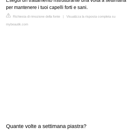
Esegui un trattamento ristrutturante una volta a settimana
per mantenere i tuoi capelli forti e sani.
Richiesta di rimozione della fonte
|
Visualizza la risposta completa su
mybeautik.com
Quante volte a settimana piastra?