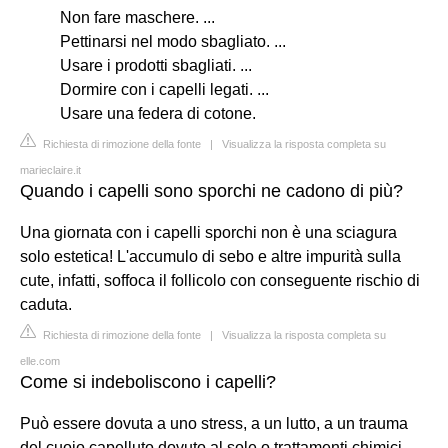
Non fare maschere. ...
Pettinarsi nel modo sbagliato. ...
Usare i prodotti sbagliati. ...
Dormire con i capelli legati. ...
Usare una federa di cotone.
Richiesta di rimozione della fonte
|
Visualizza la risposta completa su
marieclaire.it
Quando i capelli sono sporchi ne cadono di più?
Una giornata con i capelli sporchi non è una sciagura
solo estetica! L'accumulo di sebo e altre impurità sulla
cute, infatti, soffoca il follicolo con conseguente rischio di
caduta.
Richiesta di rimozione della fonte
|
Visualizza la risposta completa su
elle.com
Come si indeboliscono i capelli?
Può essere dovuta a uno stress, a un lutto, a un trauma
del cuoio capelluto dovuto al sole o trattamenti chimici