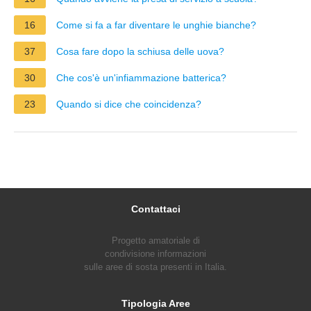
16
Come si fa a far diventare le unghie bianche?
37
Cosa fare dopo la schiusa delle uova?
30
Che cos'è un'infiammazione batterica?
23
Quando si dice che coincidenza?
Contattaci
Progetto amatoriale di
condivisione informazioni
sulle aree di sosta presenti in Italia.
Tipologia Aree