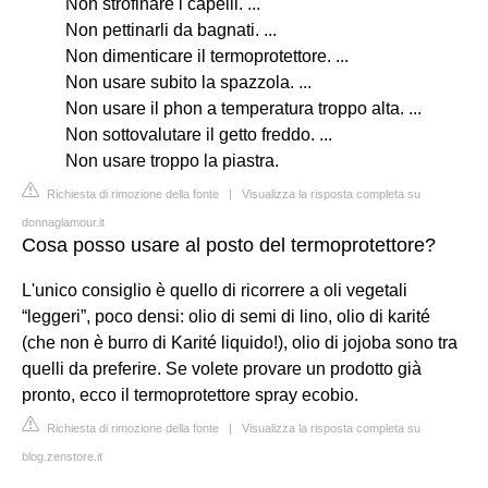
Non strofinare i capelli. ...
Non pettinarli da bagnati. ...
Non dimenticare il termoprotettore. ...
Non usare subito la spazzola. ...
Non usare il phon a temperatura troppo alta. ...
Non sottovalutare il getto freddo. ...
Non usare troppo la piastra.
Richiesta di rimozione della fonte
|
Visualizza la risposta completa su
donnaglamour.it
Cosa posso usare al posto del termoprotettore?
L'unico consiglio è quello di ricorrere a oli vegetali
“leggeri”, poco densi: olio di semi di lino, olio di karité
(che non è burro di Karité liquido!), olio di jojoba sono tra
quelli da preferire. Se volete provare un prodotto già
pronto, ecco il termoprotettore spray ecobio.
Richiesta di rimozione della fonte
|
Visualizza la risposta completa su
blog.zenstore.it