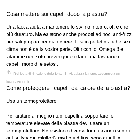
Cosa mettere sui capelli dopo la piastra?
Una lacca aiuta a mantenere lo styling integro, oltre che
più duraturo. Ma esistono anche prodotti ad hoc, anti-frizz,
pensati proprio per mantenere il liscio perfetto anche se il
clima non è dalla vostra parte. Oli ricchi di Omega 3 e
vitamine non solo prevengono i danni ma lasciano i
capelli morbidi e setosi.
Richiesta di rimozione della fonte
|
Visualizza la risposta completa su
beauty.vogue.it
Come proteggere i capelli dal calore della piastra?
Usa un termoprotettore
Per aiutare al meglio i tuoi capelli a sopportare le
temperature elevate della piastra devi usare un
termoprotettore. Ne esistono diverse formulazioni (scopri
qui la lista dei migliori), ma i più diffusi sono quelli in