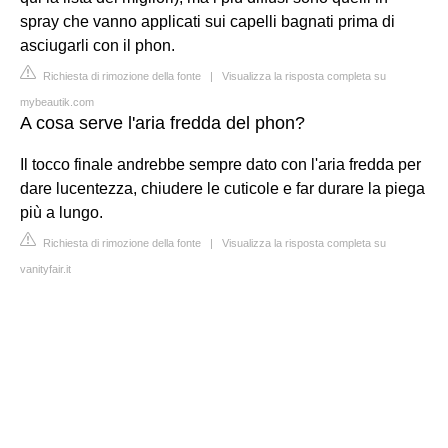
spray che vanno applicati sui capelli bagnati prima di
asciugarli con il phon.
Richiesta di rimozione della fonte
|
Visualizza la risposta completa su
mybeautik.com
A cosa serve l'aria fredda del phon?
Il tocco finale andrebbe sempre dato con l'aria fredda per
dare lucentezza, chiudere le cuticole e far durare la piega
più a lungo.
Richiesta di rimozione della fonte
|
Visualizza la risposta completa su
vanityfair.it