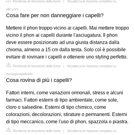
Richiesta di rimozione della fonte
|
Visualizza la risposta completa su
elle.com
Cosa fare per non danneggiare i capelli?
Mettere il phon troppo vicino ai capelli. Mai mettere troppo
vicino il phon ai capelli durante l'asciugatura. Il phon
deve essere posizionato ad una giusta distanza dalla
chioma, almeno a 15 cm dalla testa. Solo coì è possibile
evitare di rovinare i capelli e ottenere uno styling perfetto.
Richiesta di rimozione della fonte
|
Visualizza la risposta completa su
asciugacapelli.info
Cosa rovina di più i capelli?
Fattori interni, come variazioni ormonali, stress e alcuni
farmaci. Fattori esterni di tipo ambientale, come sole,
cloro o salsedine. Esterni di tipo chimico, come
colorazioni, decolorazioni, stirature o permanenti. Esterni
di tipo meccanico, come l'uso di phon, spazzola o piastra.
Richiesta di rimozione della fonte
|
Visualizza la risposta completa su