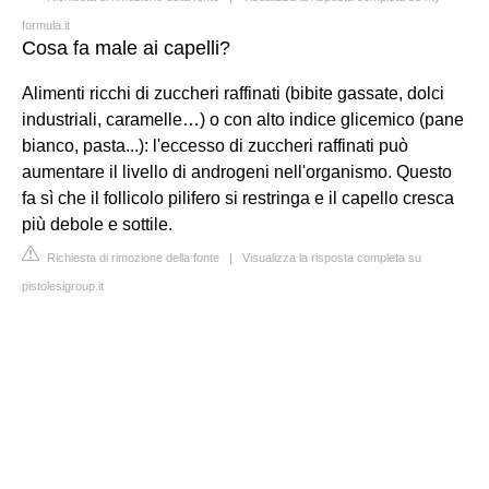
formula.it
Cosa fa male ai capelli?
Alimenti ricchi di zuccheri raffinati (bibite gassate, dolci
industriali, caramelle…) o con alto indice glicemico (pane
bianco, pasta...): l'eccesso di zuccheri raffinati può
aumentare il livello di androgeni nell'organismo. Questo
fa sì che il follicolo pilifero si restringa e il capello cresca
più debole e sottile.
Richiesta di rimozione della fonte
|
Visualizza la risposta completa su
pistolesigroup.it