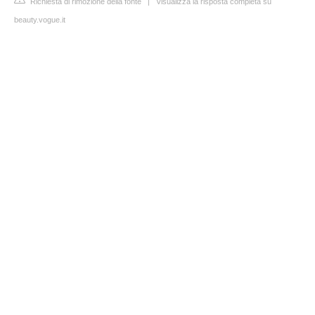
Richiesta di rimozione della fonte
|
Visualizza la risposta completa su
beauty.vogue.it