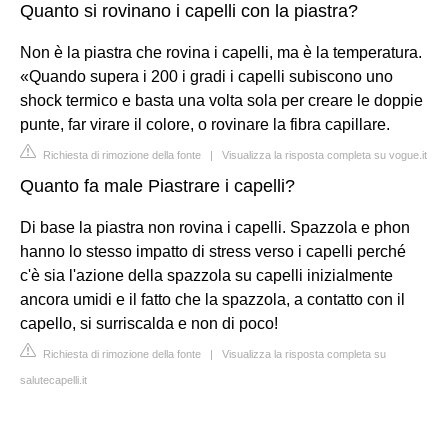
Quanto si rovinano i capelli con la piastra?
Non è la piastra che rovina i capelli, ma è la temperatura.
«Quando supera i 200 i gradi i capelli subiscono uno
shock termico e basta una volta sola per creare le doppie
punte, far virare il colore, o rovinare la fibra capillare.
Richiesta di rimozione della fonte
|
Visualizza la risposta completa su vogue.it
Quanto fa male Piastrare i capelli?
Di base la piastra non rovina i capelli. Spazzola e phon
hanno lo stesso impatto di stress verso i capelli perché
c'è sia l'azione della spazzola su capelli inizialmente
ancora umidi e il fatto che la spazzola, a contatto con il
capello, si surriscalda e non di poco!
Richiesta di rimozione della fonte
|
Visualizza la risposta completa su
salutecapelli.it