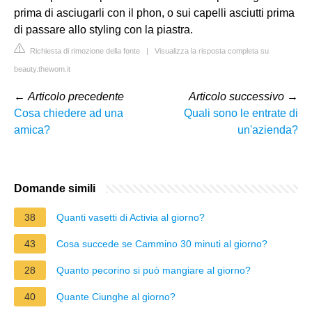
prima di asciugarli con il phon, o sui capelli asciutti prima
di passare allo styling con la piastra.
Richiesta di rimozione della fonte
|
Visualizza la risposta completa su
beauty.thewom.it
←
Articolo precedente
Articolo successivo
→
Cosa chiedere ad una
Quali sono le entrate di
amica?
un'azienda?
Domande simili
38
Quanti vasetti di Activia al giorno?
43
Cosa succede se Cammino 30 minuti al giorno?
28
Quanto pecorino si può mangiare al giorno?
40
Quante Ciunghe al giorno?