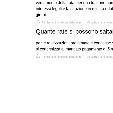
versamento della rata, per una frazione non 
interessi legali e la sanzione in misura rido
giorni.
Richiesta di rimozione della fonte
|
Visualizza la rispost
Quante rate si possono salta
per le rateizzazioni presentate e concess
si concretizza al mancato pagamento di 5 
Richiesta di rimozione della fonte
|
Visualizza la rispost