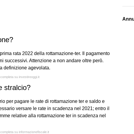
Annu
one?
 prima rata 2022 della rottamazione-ter. Il pagamento
ni successivi. Attenzione a non andare oltre però.
la definizione agevolata.
 completa su investireoggi.it
 stralcio?
rio per pagare le rate di rottamazione ter e saldo e
essario versare le rate in scadenza nel 2021; entro il
me relative alla rottamazione ter in scadenza nel
 completa su informazionefiscale.it