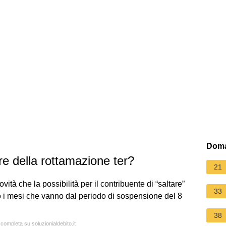
Doma
re della rottamazione ter?
21
vità che la possibilità per il contribuente di “saltare”
33
o i mesi che vanno dal periodo di sospensione del 8
38
 completa su soluzionialdebito.it