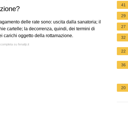
41
azione?
29
gamento delle rate sono: uscita dalla sanatoria; il
27
ie cartelle; la decorrenza, quindi, dei termini di
i carichi oggetto della rottamazione.
32
 completa su fenailp.it
22
36
20