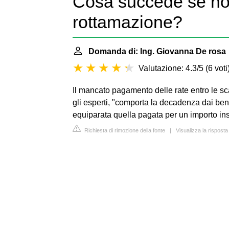
Cosa succede se non
rottamazione?
Domanda di: Ing. Giovanna De rosa
Valutazione: 4.3/5
(
6 voti
Il mancato pagamento delle rate entro le s
gli esperti, "comporta la decadenza dai ben
equiparata quella pagata per un importo insuf
Richiesta di rimozione della fonte
|
Visualizza la rispos