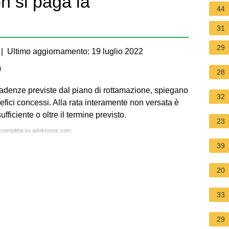
 si paga la
44
31
29
| Ultimo aggiornamento: 19 luglio 2022
)
28
cadenze previste dal piano di rottamazione, spiegano
32
efici concessi. Alla rata interamente non versata è
ficiente o oltre il termine previsto.
23
ta completa su adnkronos.com
39
20
33
29