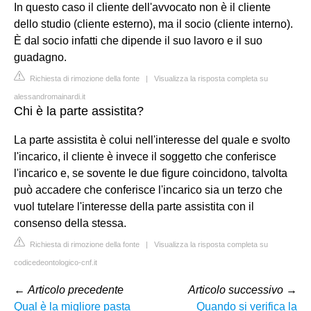
In questo caso il cliente dell'avvocato non è il cliente
dello studio (cliente esterno), ma il socio (cliente interno).
È dal socio infatti che dipende il suo lavoro e il suo
guadagno.
Richiesta di rimozione della fonte
|
Visualizza la risposta completa su
alessandromainardi.it
Chi è la parte assistita?
La parte assistita è colui nell'interesse del quale e svolto
l'incarico, il cliente è invece il soggetto che conferisce
l'incarico e, se sovente le due figure coincidono, talvolta
può accadere che conferisce l'incarico sia un terzo che
vuol tutelare l'interesse della parte assistita con il
consenso della stessa.
Richiesta di rimozione della fonte
|
Visualizza la risposta completa su
codicedeontologico-cnf.it
←
Articolo precedente
Articolo successivo
→
Qual è la migliore pasta
Quando si verifica la