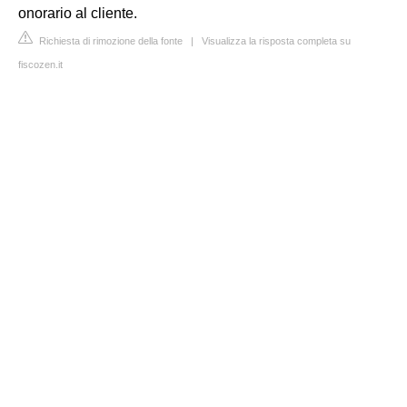
onorario al cliente.
Richiesta di rimozione della fonte
|
Visualizza la risposta completa su
fiscozen.it