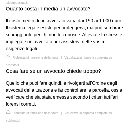
laleggepertutti.it
Quanto costa in media un avvocato?
Il costo medio di un avvocato varia dai 150 ai 1.000 euro.
Il sistema legale esiste per proteggervi, ma può sembrare
scoraggiante per chi non lo conosce. Alleviate lo stress e
impiegate un avvocato per assistervi nelle vostre
esigenze legali.
Richiesta di rimozione della fonte
|
Visualizza la risposta completa su
ernesto.it
Cosa fare se un avvocato chiede troppo?
Quello che puoi fare quindi, è rivolgerti all'Ordine degli
avvocati della tua zona e far controllare la parcella, ossia
verificare che sia stata emessa secondo i criteri tariffari
forensi corretti.
Richiesta di rimozione della fonte
|
Visualizza la risposta completa su
soldioggi.it