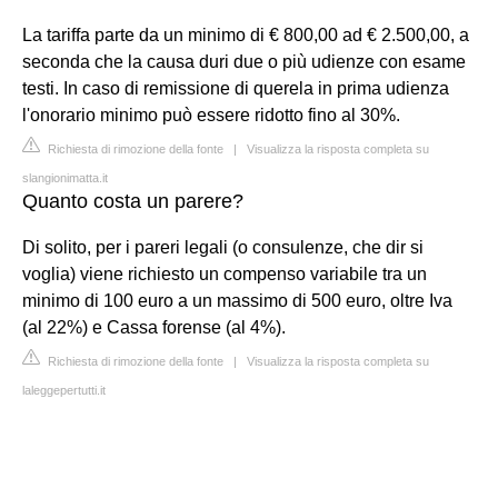
La tariffa parte da un minimo di € 800,00 ad € 2.500,00, a
seconda che la causa duri due o più udienze con esame
testi. In caso di remissione di querela in prima udienza
l'onorario minimo può essere ridotto fino al 30%.
Richiesta di rimozione della fonte
|
Visualizza la risposta completa su
slangionimatta.it
Quanto costa un parere?
Di solito, per i pareri legali (o consulenze, che dir si
voglia) viene richiesto un compenso variabile tra un
minimo di 100 euro a un massimo di 500 euro, oltre Iva
(al 22%) e Cassa forense (al 4%).
Richiesta di rimozione della fonte
|
Visualizza la risposta completa su
laleggepertutti.it