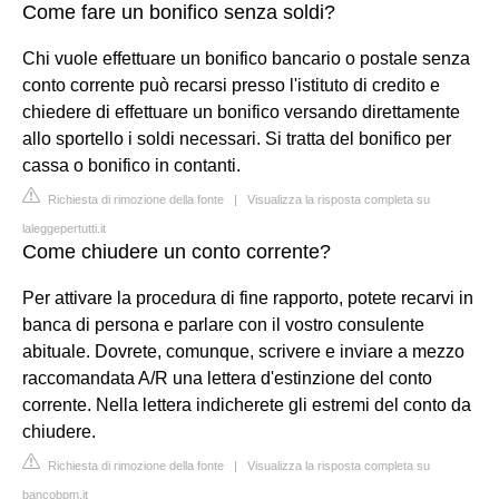
Come fare un bonifico senza soldi?
Chi vuole effettuare un bonifico bancario o postale senza
conto corrente può recarsi presso l'istituto di credito e
chiedere di effettuare un bonifico versando direttamente
allo sportello i soldi necessari. Si tratta del bonifico per
cassa o bonifico in contanti.
Richiesta di rimozione della fonte
|
Visualizza la risposta completa su
laleggepertutti.it
Come chiudere un conto corrente?
Per attivare la procedura di fine rapporto, potete recarvi in
banca di persona e parlare con il vostro consulente
abituale. Dovrete, comunque, scrivere e inviare a mezzo
raccomandata A/R una lettera d'estinzione del conto
corrente. Nella lettera indicherete gli estremi del conto da
chiudere.
Richiesta di rimozione della fonte
|
Visualizza la risposta completa su
bancobpm.it