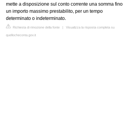
mette a disposizione sul conto corrente una somma fino
un importo massimo prestabilito, per un tempo
determinato o indeterminato.
Richiesta di rimozione della fonte
|
Visualizza la risposta completa su
quellocheconta.gov.it