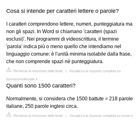
Cosa si intende per caratteri lettere o parole?
I caratteri comprendono lettere, numeri, punteggiatura ma
non gli spazi. In Word si chiamano 'caratteri (spazi
esclusi)'. Nei programmi di videoscrittura, il termine
'parola' indica più o meno quello che intendiamo nel
linguaggio comune: è l'unità minima isolabile dalla frase,
che non comprende spazi né punteggiatura.
Richiesta di rimozione della fonte
|
Visualizza la risposta completa su
formazioneditoriale.it
Quanti sono 1500 caratteri?
Normalmente, si considera che 1500 battute = 218 parole
italiane, 250 parole inglesi circa.
Richiesta di rimozione della fonte
|
Visualizza la risposta completa su turner.it