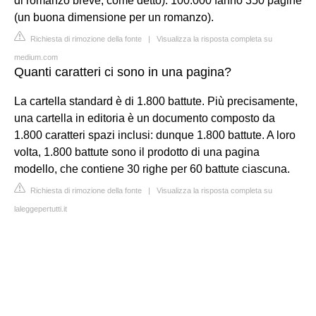
di romanzo breve, come detto). 100.000 fanno 350 pagine
(un buona dimensione per un romanzo).
Richiesta di rimozione della fonte
|
Visualizza la risposta completa su
medium.com
Quanti caratteri ci sono in una pagina?
La cartella standard è di 1.800 battute. Più precisamente,
una cartella in editoria è un documento composto da
1.800 caratteri spazi inclusi: dunque 1.800 battute. A loro
volta, 1.800 battute sono il prodotto di una pagina
modello, che contiene 30 righe per 60 battute ciascuna.
Richiesta di rimozione della fonte
|
Visualizza la risposta completa su
laleggepertutti.it