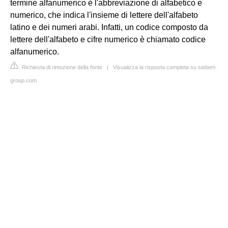
termine alfanumerico è l'abbreviazione di alfabetico e
numerico, che indica l'insieme di lettere dell'alfabeto
latino e dei numeri arabi. Infatti, un codice composto da
lettere dell'alfabeto e cifre numerico è chiamato codice
alfanumerico.
Richiesta di rimozione della fonte
|
Visualizza la risposta completa su siebert-
group.com