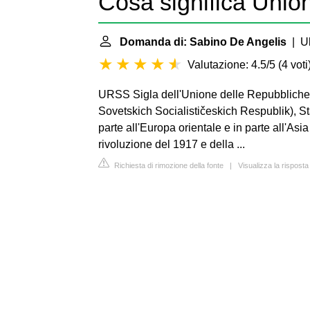
Cosa significa Unio
Domanda di: Sabino De Angelis
| Ul
Valutazione: 4.5/5
(
4 voti
URSS Sigla dell'Unione delle Repubbliche
Sovetskich Socialističeskich Respublik), Stato
parte all'Europa orientale e in parte all'Asia
rivoluzione del 1917 e della ...
Richiesta di rimozione della fonte
|
Visualizza la risposta