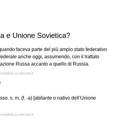
ia e Unione Sovietica?
quando faceva parte del più ampio stato federativo
ederale anche oggi, assumendo, con il trattato
derazione Russa accanto a quello di Russia.
 completa su treccani.it
?
sso. s. m. (f. -a) [abitante o nativo dell'Unione
 completa su treccani.it