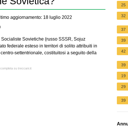
ne Sovietica?
25
32
timo aggiornamento: 18 luglio 2022
)
37
 Socialiste Sovietiche (russo SSSR, Sojuz
39
 federale esteso in territori di solito attribuiti in
42
 centro-settentrionale, costituitosi a seguito della
39
 completa su treccani.it
19
29
39
Annu