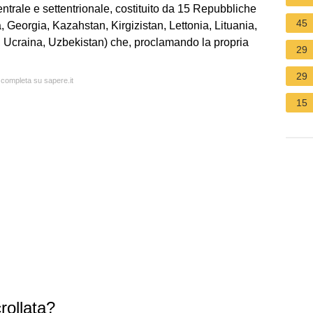
entrale e settentrionale, costituito da 15 Repubbliche
45
 Georgia, Kazahstan, Kirgizistan, Lettonia, Lituania,
 Ucraina, Uzbekistan) che, proclamando la propria
29
29
a completa su sapere.it
15
rollata?