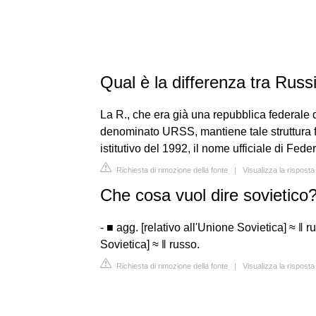
Qual è la differenza tra Russ
La R., che era già una repubblica federale 
denominato URSS, mantiene tale struttura f
istitutivo del 1992, il nome ufficiale di Fe
Richiesta di rimozione della fonte
|
Visualizza la risposta
Che cosa vuol dire sovietico
- ■ agg. [relativo all'Unione Sovietica] ≈ ‖ ru
Sovietica] ≈ ‖ russo.
Richiesta di rimozione della fonte
|
Visualizza la risposta