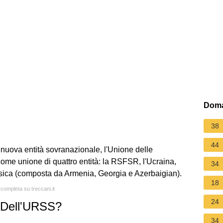
Doma
38
44
a nuova entità sovranazionale, l'Unione delle
ome unione di quattro entità: la RSFSR, l'Ucraina,
34
asica (composta da Armenia, Georgia e Azerbaigian).
18
 completa su treccani.it
24
e Dell'URSS?
34