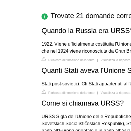
Trovate 21 domande corre
Quando la Russia era URSS
1922. Viene ufficialmente costituita l'Unio
che nel 1924 viene riconosciuta da Gran Br
Richiesta di rimozione della fonte
|
Visualizza la risposta
Quanti Stati aveva l'Unione 
Stati post-sovietici. Gli Stati appartenuti a
Richiesta di rimozione della fonte
|
Visualizza la risposta
Come si chiamava URSS?
URSS Sigla dell'Unione delle Repubbliche
Sovetskich Socialističeskich Respublik), Stato
parte all'Europa orientale e in parte all'Asia