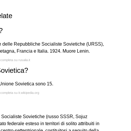
late
?
ne delle Repubbliche Socialiste Sovietiche (URSS),
etagna, Francia e Italia. 1924. Muore Lenin.
 completa su rusalia.it
Sovietica?
ll'Unione Sovietica sono 15.
 completa su it.wikipedia.org
 Socialiste Sovietiche (russo SSSR, Sojuz
 federale esteso in territori di solito attribuiti in
 centro-settentrionale, costituitosi a seguito della