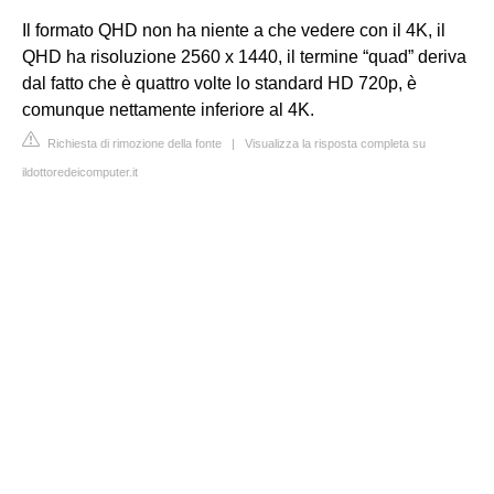
Il formato QHD non ha niente a che vedere con il 4K, il
QHD ha risoluzione 2560 x 1440, il termine “quad” deriva
dal fatto che è quattro volte lo standard HD 720p, è
comunque nettamente inferiore al 4K.
Richiesta di rimozione della fonte
|
Visualizza la risposta completa su
ildottoredeicomputer.it