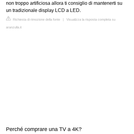
non troppo artificiosa allora ti consiglio di mantenerti su
un tradizionale display LCD a LED.
Richiesta di rimozione della fonte
|
Visualizza la risposta completa su
aranzulla.it
Perché comprare una TV a 4K?