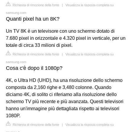
Richiesta di rimozione della fonte
|
Visualizza la risposta completa su
samsung.com
Quanti pixel ha un 8K?
Un TV 8K è un televisore con uno schermo dotato di
7.680 pixel in orizzontale e 4.320 pixel in verticale, per un
totale di circa 33 milioni di pixel.
Richiesta di rimozione della fonte
|
Visualizza la risposta completa su
samsung.com
Cosa c'è dopo il 1080p?
4K, o Ultra HD (UHD), ha una risoluzione dello schermo
composta da 2,160 righe e 3,480 colonne. Quando
diciamo 4K, di solito ci riferiamo alla risoluzione dello
schermo TV più recente e più avanzata. Questi televisori
hanno un'immagine più dettagliata rispetto ai televisori
1080P.
Richiesta di rimozione della fonte
|
Visualizza la risposta completa su