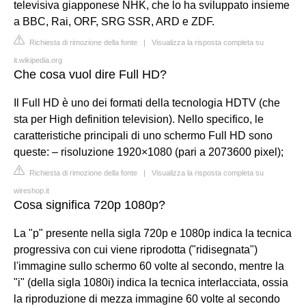
televisiva giapponese NHK, che lo ha sviluppato insieme
a BBC, Rai, ORF, SRG SSR, ARD e ZDF.
Richiesta di rimozione della fonte
|
Visualizza la risposta completa su
it.wikipedia.org
Che cosa vuol dire Full HD?
Il Full HD è uno dei formati della tecnologia HDTV (che
sta per High definition television). Nello specifico, le
caratteristiche principali di uno schermo Full HD sono
queste: – risoluzione 1920×1080 (pari a 2073600 pixel);
Richiesta di rimozione della fonte
|
Visualizza la risposta completa su
wireshop.it
Cosa significa 720p 1080p?
La "p" presente nella sigla 720p e 1080p indica la tecnica
progressiva con cui viene riprodotta ("ridisegnata")
l'immagine sullo schermo 60 volte al secondo, mentre la
"i" (della sigla 1080i) indica la tecnica interlacciata, ossia
la riproduzione di mezza immagine 60 volte al secondo