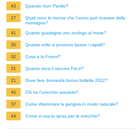
43
Quando morì Paride?
27
Quali sono le risorse che l'uomo può ricavare dalla
montagna?
41
Quanto guadagna uno zoologo al mese?
35
Quante volte si possono lavare i capelli?
32
Cosa è la Frems?
21
Quanto dura il vaccino FeLV?
21
Dove fare domanda bonus bollette 2022?
45
Chi ha l'orecchio assoluto?
37
Come sfiammare la gengiva in modo naturale?
44
Come si usa lo spray per le orecchie?