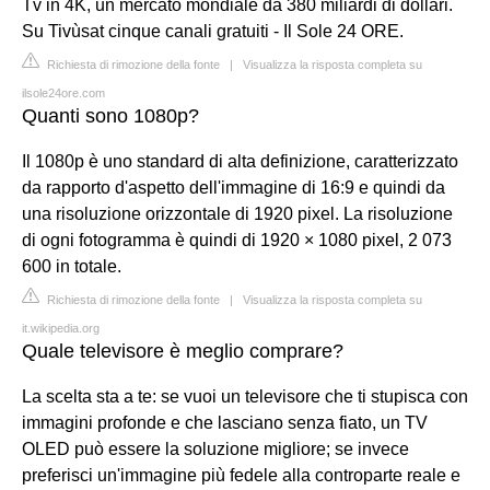
Tv in 4K, un mercato mondiale da 380 miliardi di dollari.
Su Tivùsat cinque canali gratuiti - Il Sole 24 ORE.
Richiesta di rimozione della fonte
|
Visualizza la risposta completa su
ilsole24ore.com
Quanti sono 1080p?
Il 1080p è uno standard di alta definizione, caratterizzato
da rapporto d'aspetto dell'immagine di 16:9 e quindi da
una risoluzione orizzontale di 1920 pixel. La risoluzione
di ogni fotogramma è quindi di 1920 × 1080 pixel, 2 073
600 in totale.
Richiesta di rimozione della fonte
|
Visualizza la risposta completa su
it.wikipedia.org
Quale televisore è meglio comprare?
La scelta sta a te: se vuoi un televisore che ti stupisca con
immagini profonde e che lasciano senza fiato, un TV
OLED può essere la soluzione migliore; se invece
preferisci un'immagine più fedele alla controparte reale e