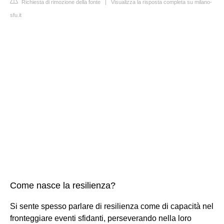
Richiesta di rimozione della fonte
|
Visualizza la risposta completa su milano-
sfu.it
Come nasce la resilienza?
Si sente spesso parlare di resilienza come di capacità nel
fronteggiare eventi sfidanti, perseverando nella loro