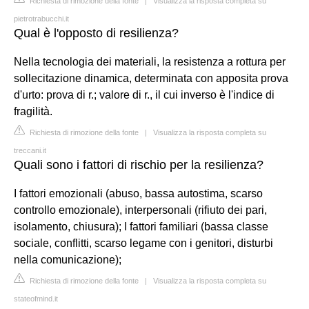
Richiesta di rimozione della fonte
|
Visualizza la risposta completa su
pietrotrabucchi.it
Qual è l'opposto di resilienza?
Nella tecnologia dei materiali, la resistenza a rottura per
sollecitazione dinamica, determinata con apposita prova
d'urto: prova di r.; valore di r., il cui inverso è l'indice di
fragilità.
Richiesta di rimozione della fonte
|
Visualizza la risposta completa su
treccani.it
Quali sono i fattori di rischio per la resilienza?
I fattori emozionali (abuso, bassa autostima, scarso
controllo emozionale), interpersonali (rifiuto dei pari,
isolamento, chiusura); I fattori familiari (bassa classe
sociale, conflitti, scarso legame con i genitori, disturbi
nella comunicazione);
Richiesta di rimozione della fonte
|
Visualizza la risposta completa su
stateofmind.it