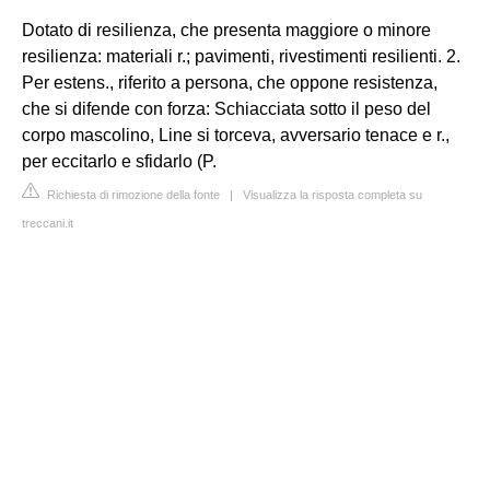
Dotato di resilienza, che presenta maggiore o minore
resilienza: materiali r.; pavimenti, rivestimenti resilienti. 2.
Per estens., riferito a persona, che oppone resistenza,
che si difende con forza: Schiacciata sotto il peso del
corpo mascolino, Line si torceva, avversario tenace e r.,
per eccitarlo e sfidarlo (P.
Richiesta di rimozione della fonte
|
Visualizza la risposta completa su
treccani.it