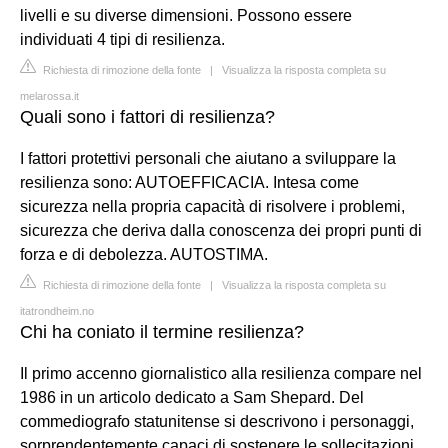
livelli e su diverse dimensioni. Possono essere
individuati 4 tipi di resilienza.
Richiesta di rimozione della fonte
|
Visualizza la risposta completa su
melarossa.it
Quali sono i fattori di resilienza?
I fattori protettivi personali che aiutano a sviluppare la
resilienza sono: AUTOEFFICACIA. Intesa come
sicurezza nella propria capacità di risolvere i problemi,
sicurezza che deriva dalla conoscenza dei propri punti di
forza e di debolezza. AUTOSTIMA.
Richiesta di rimozione della fonte
|
Visualizza la risposta completa su
itatrondheim.no
Chi ha coniato il termine resilienza?
Il primo accenno giornalistico alla resilienza compare nel
1986 in un articolo dedicato a Sam Shepard. Del
commediografo statunitense si descrivono i personaggi,
sorprendentemente capaci di sostenere le sollecitazioni