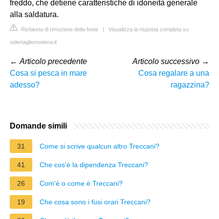
freddo, che detiene caratteristiche di idoneità generale
alla saldatura.
Richiesta di rimozione della fonte
|
Visualizza la risposta completa su
sidertagliomodena.it
←
Articolo precedente
Articolo successivo
→
Cosa si pesca in mare
Cosa regalare a una
adesso?
ragazzina?
Domande simili
31
Come si scrive qualcun altro Treccani?
41
Che cos'è la dipendenza Treccani?
26
Com'è o come è Treccani?
19
Che cosa sono i fusi orari Treccani?