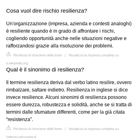
Cosa vuol dire rischio resilienza?
Un'organizzazione (impresa, azienda e contesti analoghi)
è resiliente quando è in grado di affrontare i rischi,
cogliendo opportunità anche nelle situazioni negative e
rafforzandosi grazie alla risoluzione dei problemi.
Richiesta di rimozione della fonte
|
Visualizza la risposta completa su
it.wikipedia.org
Qual è il sinonimo di resilienza?
Il termine resilienza deriva dal verbo latino resilire, ovvero
rimbalzare, saltare indietro. Resilienza in inglese si dice
invece resilience. Alcuni sinonimi di resilienza possono
essere durezza, robustezza e solidità, anche se si tratta di
termini dalle sfumature differenti, come per la già citata
“resistenza”.
Richiesta di rimozione della fonte
|
Visualizza la risposta completa su
salerno.unicusano.it