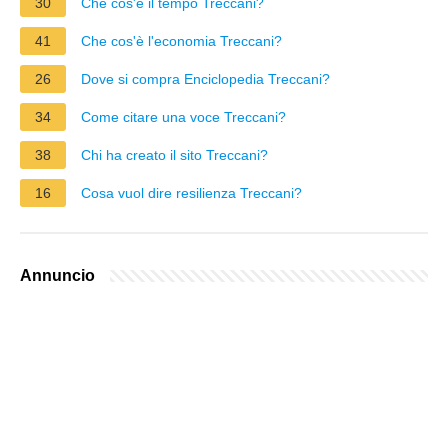
30
Che cos'è il tempo Treccani?
41
Che cos'è l'economia Treccani?
26
Dove si compra Enciclopedia Treccani?
34
Come citare una voce Treccani?
38
Chi ha creato il sito Treccani?
16
Cosa vuol dire resilienza Treccani?
Annuncio