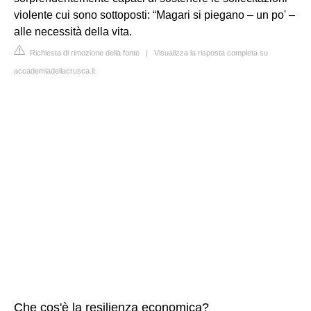
violente cui sono sottoposti: “Magari si piegano – un po' –
alle necessità della vita.
Richiesta di rimozione della fonte
|
Visualizza la risposta completa su
accademiadellacrusca.it
Che cos'è la resilienza economica?