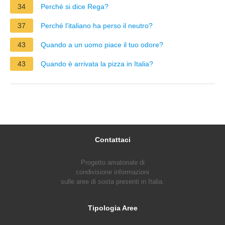
34
Perché si dice Rega?
37
Perché l'italiano ha perso il neutro?
43
Quando a un uomo piace il tuo odore?
43
Quando è arrivata la pizza in Italia?
Contattaci
Progetto amatoriale di
condivisione informazioni
sulle aree di sosta presenti in Italia.
Tipologia Aree