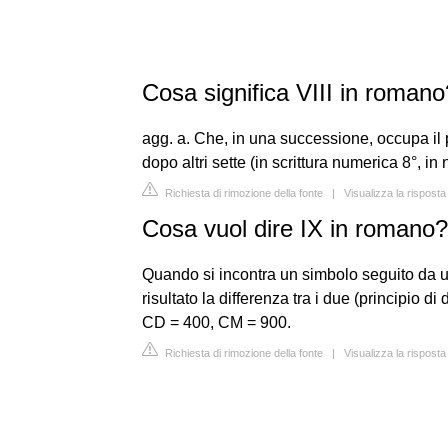
Cosa significa VIII in romano
agg. a. Che, in una successione, occupa il 
dopo altri sette (in scrittura numerica 8°, in 
Richiesta di rimozione della fonte
|
Visualizza la risposta
Cosa vuol dire IX in romano?
Quando si incontra un simbolo seguito da 
risultato la differenza tra i due (principio di
CD = 400, CM = 900.
Richiesta di rimozione della fonte
|
Visualizza la risposta