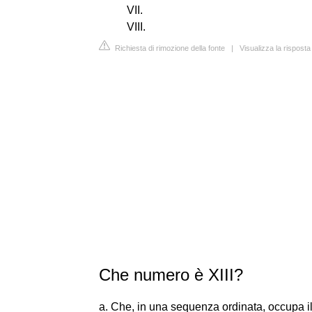
VII.
VIII.
Richiesta di rimozione della fonte
|
Visualizza la rispos
Che numero è XIII?
a. Che, in una sequenza ordinata, occupa il