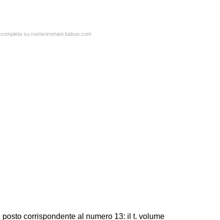
ta completa su numeriromani.babuo.com
 posto corrispondente al numero 13: il t. volume