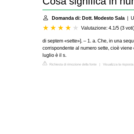
Cosa significa in nu
Domanda di: Dott. Modesto Sala
| Ul
Valutazione: 4.1/5
(
3 voti
di septem «sette»]. – 1. a. Che, in una seq
corrispondente al numero sette, cioè viene do
luglio è il s.
Richiesta di rimozione della fonte
|
Visualizza la risposta