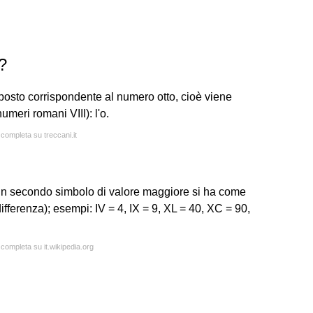
?
posto corrispondente al numero otto, cioè viene
numeri romani VIII): l'o.
 completa su treccani.it
un secondo simbolo di valore maggiore si ha come
 differenza); esempi: IV = 4, IX = 9, XL = 40, XC = 90,
 completa su it.wikipedia.org