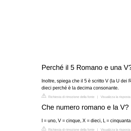
Perché il 5 Romano e una V
Inoltre, spiega che il 5 è scritto V (la U de
dieci perché è la decima consonante.
Richiesta di rimozione della fonte
|
Visualizza la rispost
Che numero romano e la V?
I = uno, V = cinque, X = dieci, L = cinquant
Richiesta di rimozione della fonte
|
Visualizza la rispos