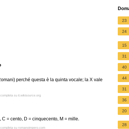
Doma
23
24
15
31
?
40
44
i Romani) perché questa è la quinta vocale; la X vale
31
a completa su it.wikisource.org
36
20
a, C = cento, D = cinquecento, M = mille.
28
ta completa su romanoimpero.com