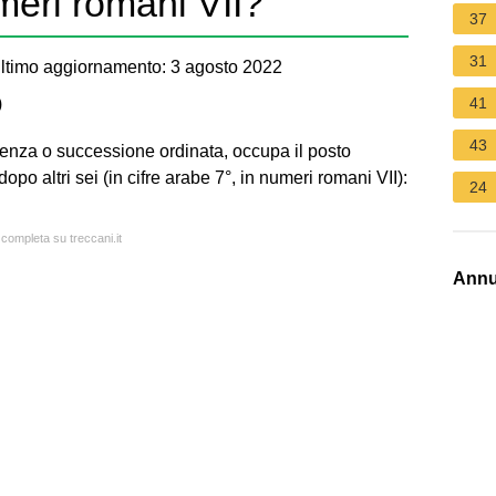
meri romani VII?
37
31
timo aggiornamento: 3 agosto 2022
)
41
43
uenza o successione ordinata, occupa il posto
po altri sei (in cifre arabe 7°, in numeri romani VII):
24
 completa su treccani.it
Annu