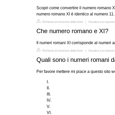
Scopri come convertire il numero romano XI 
numero romano XI è identico al numero 11.
Richiesta di rimozione della fonte
|
Visualizza la rispos
Che numero romano e XI?
Il numeri romani XI corrisponde al numeri a
Richiesta di rimozione della fonte
|
Visualizza la rispos
Quali sono i numeri romani d
Per favore mettere mi piace a questo sito w
I.
II.
III.
IV.
V.
VI.