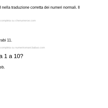
nella traduzione corretta dei numeri normali. Il
ta completa su chenumeroe.com
rabi 11.
ta completa su numeriromani.babuo.com
a 1 a 10?
eb.