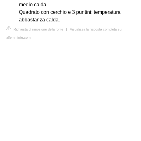
medio calda.
Quadrato con cerchio e 3 puntini: temperatura
abbastanza calda.
Richiesta di rimozione della fonte
|
Visualizza la risposta completa su
alfemminile.com