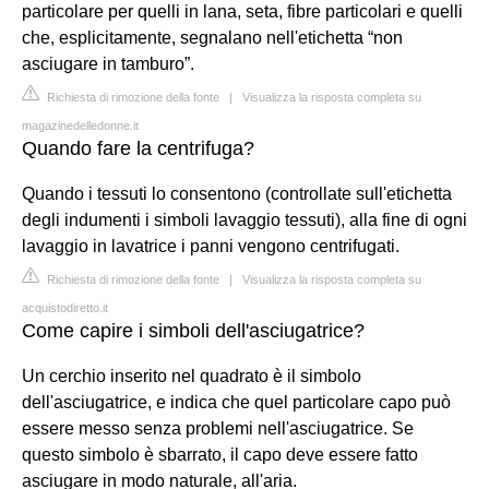
particolare per quelli in lana, seta, fibre particolari e quelli
che, esplicitamente, segnalano nell'etichetta “non
asciugare in tamburo”.
Richiesta di rimozione della fonte
|
Visualizza la risposta completa su
magazinedelledonne.it
Quando fare la centrifuga?
Quando i tessuti lo consentono (controllate sull'etichetta
degli indumenti i simboli lavaggio tessuti), alla fine di ogni
lavaggio in lavatrice i panni vengono centrifugati.
Richiesta di rimozione della fonte
|
Visualizza la risposta completa su
acquistodiretto.it
Come capire i simboli dell'asciugatrice?
Un cerchio inserito nel quadrato è il simbolo
dell'asciugatrice, e indica che quel particolare capo può
essere messo senza problemi nell'asciugatrice. Se
questo simbolo è sbarrato, il capo deve essere fatto
asciugare in modo naturale, all'aria.