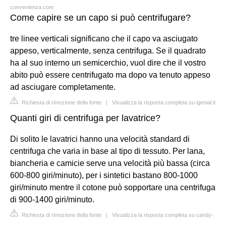
convenienza.com
Come capire se un capo si può centrifugare?
tre linee verticali significano che il capo va asciugato
appeso, verticalmente, senza centrifuga. Se il quadrato
ha al suo interno un semicerchio, vuol dire che il vostro
abito può essere centrifugato ma dopo va tenuto appeso
ad asciugare completamente.
Richiesta di rimozione della fonte
|
Visualizza la risposta completa su igenial.it
Quanti giri di centrifuga per lavatrice?
Di solito le lavatrici hanno una velocità standard di
centrifuga che varia in base al tipo di tessuto. Per lana,
biancheria e camicie serve una velocità più bassa (circa
600-800 giri/minuto), per i sintetici bastano 800-1000
giri/minuto mentre il cotone può sopportare una centrifuga
di 900-1400 giri/minuto.
Richiesta di rimozione della fonte
|
Visualizza la risposta completa su candy-