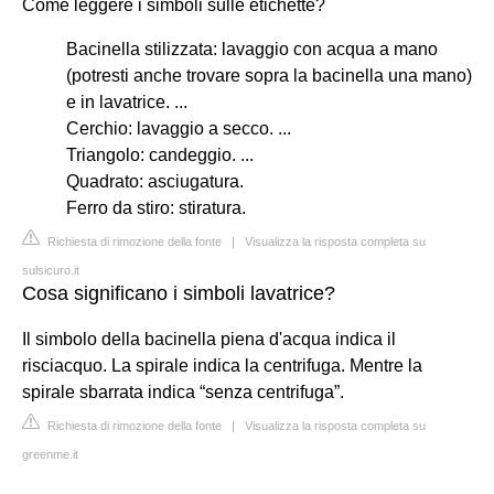
Come leggere i simboli sulle etichette?
Bacinella stilizzata: lavaggio con acqua a mano
(potresti anche trovare sopra la bacinella una mano)
e in lavatrice. ...
Cerchio: lavaggio a secco. ...
Triangolo: candeggio. ...
Quadrato: asciugatura.
Ferro da stiro: stiratura.
Richiesta di rimozione della fonte
|
Visualizza la risposta completa su
sulsicuro.it
Cosa significano i simboli lavatrice?
Il simbolo della bacinella piena d'acqua indica il
risciacquo. La spirale indica la centrifuga. Mentre la
spirale sbarrata indica “senza centrifuga”.
Richiesta di rimozione della fonte
|
Visualizza la risposta completa su
greenme.it