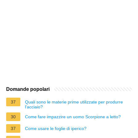
Domande popolari
37
Quali sono le materie prime utilizzate per produrre
l'acciaio?
30
Come fare impazzire un uomo Scorpione a letto?
37
Come usare le foglie di iperico?