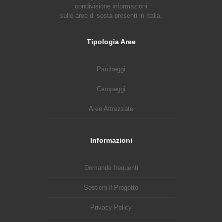
condivisione informazioni
sulle aree di sosta presenti in Italia.
Tipologia Aree
Parcheggi
Campeggi
Aree Attrezzate
Informazioni
Domande frequenti
Sostieni il Progetto
Privacy Policy