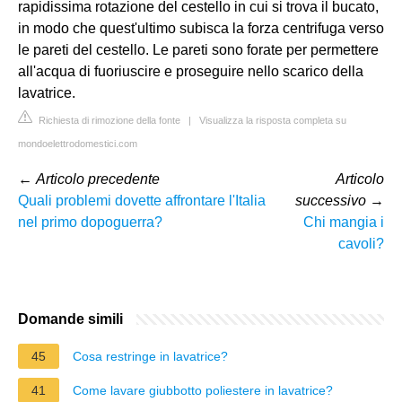
rapidissima rotazione del cestello in cui si trova il bucato,
in modo che quest'ultimo subisca la forza centrifuga verso
le pareti del cestello. Le pareti sono forate per permettere
all'acqua di fuoriuscire e proseguire nello scarico della
lavatrice.
Richiesta di rimozione della fonte
|
Visualizza la risposta completa su
mondoelettrodomestici.com
←
Articolo precedente
Articolo
Quali problemi dovette affrontare l'Italia
successivo
→
nel primo dopoguerra?
Chi mangia i
cavoli?
Domande simili
45
Cosa restringe in lavatrice?
41
Come lavare giubbotto poliestere in lavatrice?