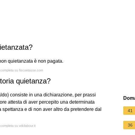
uietanzata?
, non quietanzata è non pagata.
a completa su fiscoetasse.com
toria quietanza?
aldo) consiste in una dichiarazione, per prassi
Doma
ratore attesta di aver percepito una determinata
 spettanza e di non aver altro da pretendere dal
41
36
 completa su wikilabour.it