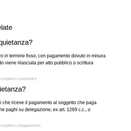
late
 quietanza?
ro in termine fisso, con pagamento dovuto in misura
 viene rilasciata per atto pubblico o scrittura
 completa su notaiofacile.it
uietanza?
ui che riceve il pagamento al soggetto che paga
he paghi su delegazione, ex art. 1269 c.c., o
 completa su laleggepertutti.it