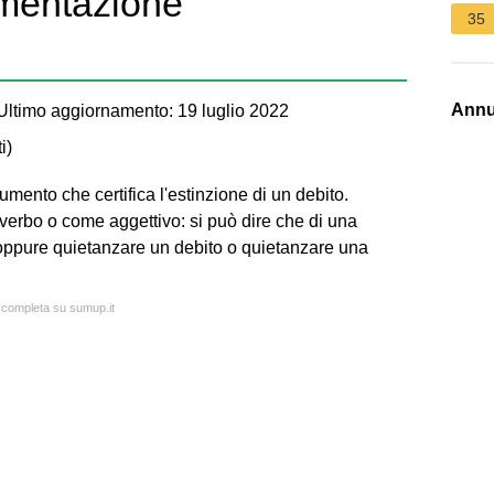
umentazione
35
Annu
ltimo aggiornamento: 19 luglio 2022
i
)
cumento che certifica l'estinzione di un debito.
verbo o come aggettivo: si può dire che di una
 oppure quietanzare un debito o quietanzare una
a completa su sumup.it