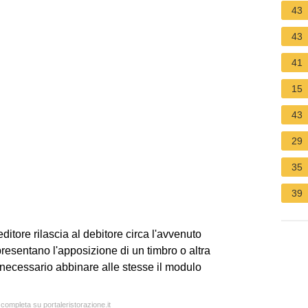
43
43
41
15
43
29
35
39
ditore rilascia al debitore circa l'avvenuto
presentano l'apposizione di un timbro o altra
 necessario abbinare alle stesse il modulo
 completa su portaleristorazione.it