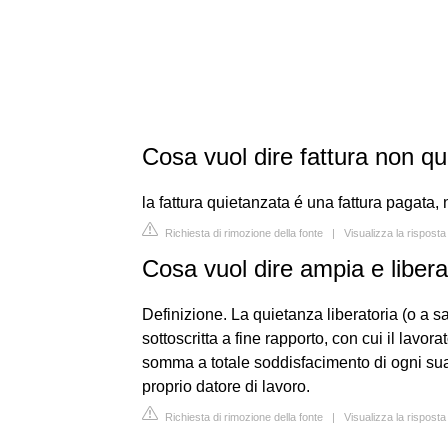
Cosa vuol dire fattura non q
la fattura quietanzata é una fattura pagata
Richiesta di rimozione della fonte
|
Visualizza la rispost
Cosa vuol dire ampia e libera
Definizione. La quietanza liberatoria (o a s
sottoscritta a fine rapporto, con cui il lavo
somma a totale soddisfacimento di ogni sua
proprio datore di lavoro.
Richiesta di rimozione della fonte
|
Visualizza la risposta