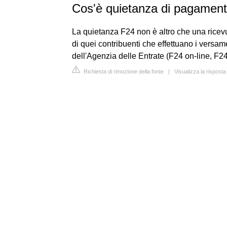
Cos'è quietanza di pagamen
La quietanza F24 non è altro che una rice
di quei contribuenti che effettuano i versame
dell'Agenzia delle Entrate (F24 on-line, F2
Richiesta di rimozione della fonte
|
Visualizza la risposta