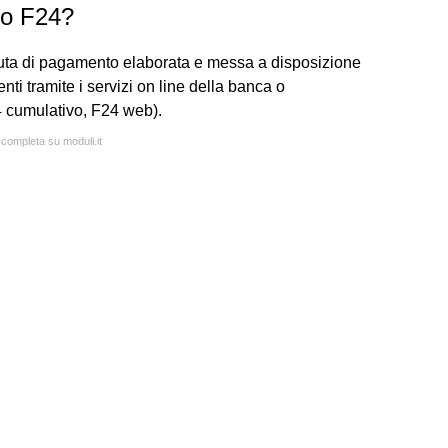
to F24?
vuta di pagamento elaborata e messa a disposizione
nti tramite i servizi on line della banca o
4 cumulativo, F24 web).
 completa su moduli.it