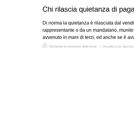
Chi rilascia quietanza di pa
Di norma la quietanza è rilasciata dal vend
rappresentante o da un mandatario, munito 
avvenuto in mani di terzi, ed anche se è a
Richiesta di rimozione della fonte
|
Visualizza la risposta