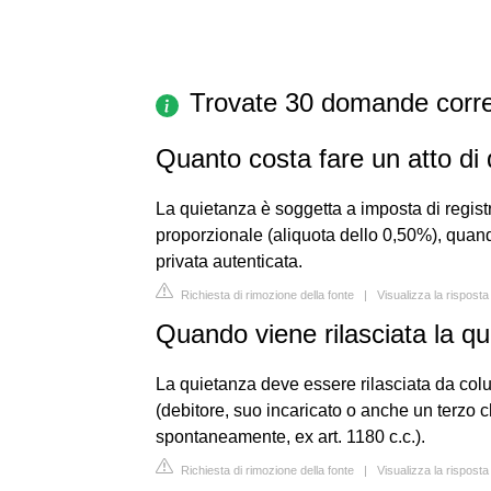
Trovate 30 domande corre
Quanto costa fare un atto di
La quietanza è soggetta a imposta di regist
proporzionale (aliquota dello 0,50%), quando
privata autenticata.
Richiesta di rimozione della fonte
|
Visualizza la risposta
Quando viene rilasciata la q
La quietanza deve essere rilasciata da col
(debitore, suo incaricato o anche un terzo c
spontaneamente, ex art. 1180 c.c.).
Richiesta di rimozione della fonte
|
Visualizza la risposta