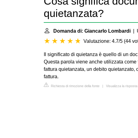
Cosa significa doc
quietanzata?
Domanda di: Giancarlo Lombardi
| U
Valutazione: 4.7/5
(
44 vot
Il significato di quietanza è quello di un do
Questa parola viene anche utilizzata come 
fattura quietanzata, un debito quietanzato,
fattura.
Richiesta di rimozione della fonte
|
Visualizza la rispost