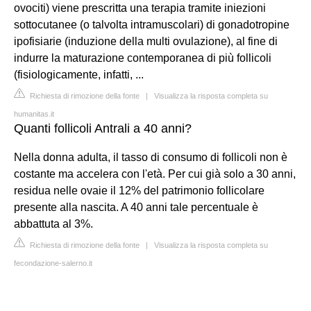
ovociti) viene prescritta una terapia tramite iniezioni
sottocutanee (o talvolta intramuscolari) di gonadotropine
ipofisiarie (induzione della multi ovulazione), al fine di
indurre la maturazione contemporanea di più follicoli
(fisiologicamente, infatti, ...
Richiesta di rimozione della fonte
|
Visualizza la risposta completa su
humanitas.it
Quanti follicoli Antrali a 40 anni?
Nella donna adulta, il tasso di consumo di follicoli non è
costante ma accelera con l'età. Per cui già solo a 30 anni,
residua nelle ovaie il 12% del patrimonio follicolare
presente alla nascita. A 40 anni tale percentuale è
abbattuta al 3%.
Richiesta di rimozione della fonte
|
Visualizza la risposta completa su
fecondazione-salerno.it