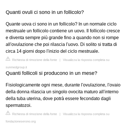
Quanti ovuli ci sono in un follicolo?
Quante uova ci sono in un follicolo? In un normale ciclo
mestruale un follicolo contiene un uovo. Il follicolo cresce
e diventa sempre più grande fino a quando non si rompe
all'ovulazione che poi rilascia l'uovo. Di solito si tratta di
circa 14 giorni dopo l'inizio del ciclo mestruale.
Richiesta di rimozione della fonte
|
Visualizza la risposta completa su
sunmedgroup.it
Quanti follicoli si producono in un mese?
Fisiologicamente ogni mese, durante l'ovulazione, l'ovaio
della donna rilascia un singolo ovocita maturo all'interno
della tuba uterina, dove potrà essere fecondato dagli
spermatozoi.
Richiesta di rimozione della fonte
|
Visualizza la risposta completa su
fondazioneserono.org