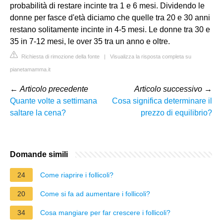
probabilità di restare incinte tra 1 e 6 mesi. Dividendo le
donne per fasce d'età diciamo che quelle tra 20 e 30 anni
restano solitamente incinte in 4-5 mesi. Le donne tra 30 e
35 in 7-12 mesi, le over 35 tra un anno e oltre.
Richiesta di rimozione della fonte
|
Visualizza la risposta completa su
pianetamamma.it
←
Articolo precedente
Articolo successivo
→
Quante volte a settimana
Cosa significa determinare il
saltare la cena?
prezzo di equilibrio?
Domande simili
24
Come riaprire i follicoli?
20
Come si fa ad aumentare i follicoli?
34
Cosa mangiare per far crescere i follicoli?