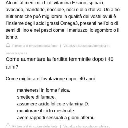
Alcuni alimenti ricchi di vitamina E sono: spinaci,
avocado, mandorle, nocciole, noci o olio d'oliva. Un altro
nutriente che può migliorare la qualità dei vostri ovuli è
l'insieme degli acidi grassi Omega3, presenti nell'olio di
semi di lino e nei pesci come il merluzzo, lo sgombro o il
tonno.
Richiesta di rimozione della fonte
|
Visualizza la risposta completa su
juanacrespo.es
Come aumentare la fertilità femminile dopo i 40
anni?
Come migliorare l'ovulazione dopo i 40 anni
mantenersi in forma fisica.
smettere di fumare.
assumere acido folico e vitamina D.
monitorare il ciclo mestruale.
avere rapporti sessuali a giorni alterni.
Richiesta di rimozione della fonte
|
Visualizza la risposta completa su