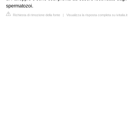
spermatozoi.
Richiesta di rimozione della fonte
|
Visualizza la risposta completa su ivitalia.it