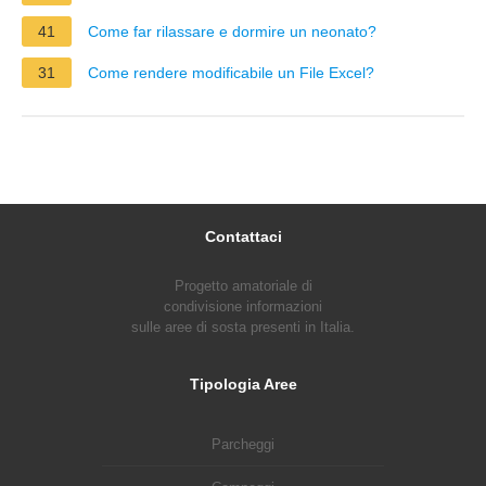
41
Come far rilassare e dormire un neonato?
31
Come rendere modificabile un File Excel?
Contattaci
Progetto amatoriale di
condivisione informazioni
sulle aree di sosta presenti in Italia.
Tipologia Aree
Parcheggi