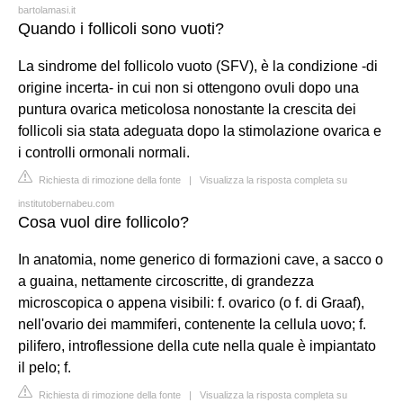
bartolamasi.it
Quando i follicoli sono vuoti?
La sindrome del follicolo vuoto (SFV), è la condizione -di
origine incerta- in cui non si ottengono ovuli dopo una
puntura ovarica meticolosa nonostante la crescita dei
follicoli sia stata adeguata dopo la stimolazione ovarica e
i controlli ormonali normali.
Richiesta di rimozione della fonte
|
Visualizza la risposta completa su
institutobernabeu.com
Cosa vuol dire follicolo?
In anatomia, nome generico di formazioni cave, a sacco o
a guaina, nettamente circoscritte, di grandezza
microscopica o appena visibili: f. ovarico (o f. di Graaf),
nell'ovario dei mammiferi, contenente la cellula uovo; f.
pilifero, introflessione della cute nella quale è impiantato
il pelo; f.
Richiesta di rimozione della fonte
|
Visualizza la risposta completa su