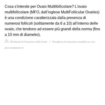
Cosa s'intende per Ovaio Multifollicolare? L'ovaio
multifollicolare (MFO, dall'inglese MultiFollicular Ovaries)
è una condizione caratterizzata dalla presenza di
numerosi follicoli (solitamente da 6 a 10) all'interno delle
ovaie, che tendono ad essere più grandi della norma (fino
a 10 mm di diametro).
Richiesta di rimozione della fonte
|
Visualizza la risposta completa su my-
personaltrainer.it