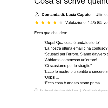
Cosa si scrive quan
Domanda di: Lucia Caputo
| Ultimo 
Valutazione: 4.1/5
(
65 vot
Ecco qualche idea:
“Oops! Qualcosa è andato storto”
“La nostra ultima email ti ha confus
“Scusaci per l'errore. Siamo davvero d
“Abbiamo commesso un'errore! ...
“Ci scusiamo per lo sbaglio”
“Ecco le nostre più sentite e sincere 
“Oops! ...
“Ecco cosa è andato storto prima.
Richiesta di rimozione della fonte
|
Visualizza la risposta