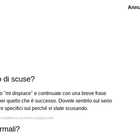
Annu
 di scuse?
 o "mi dispiace" e continuate con una breve frase
per quello che è successo. Dovete sentirlo sul serio
 specifici sul perché vi state scusando.
a completa su business.tutsplus.com
rmali?