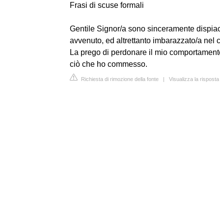
Frasi di scuse formali
Gentile Signor/a sono sinceramente dispiaci
avvenuto, ed altrettanto imbarazzato/a nel 
La prego di perdonare il mio comportament
ciò che ho commesso.
Richiesta di rimozione della fonte
|
Visualizza la rispos