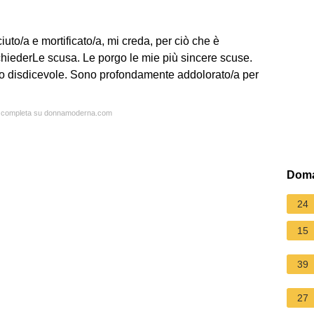
uto/a e mortificato/a, mi creda, per ciò che è
chiederLe scusa. Le porgo le mie più sincere scuse.
o disdicevole. Sono profondamente addolorato/a per
ta completa su donnamoderna.com
Doma
24
15
39
27