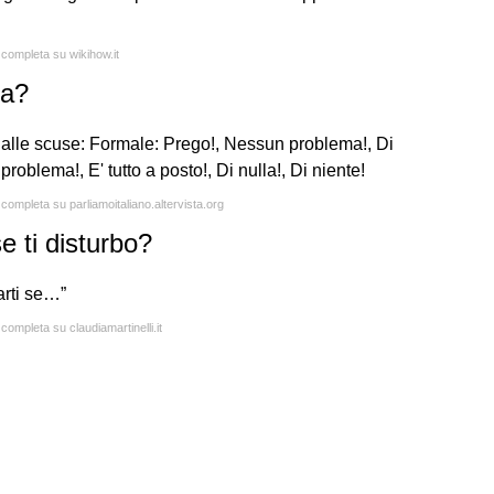
 completa su wikihow.it
sa?
 alle scuse: Formale: Prego!, Nessun problema!, Di
roblema!, E' tutto a posto!, Di nulla!, Di niente!
 completa su parliamoitaliano.altervista.org
e ti disturbo?
arti se…”
 completa su claudiamartinelli.it