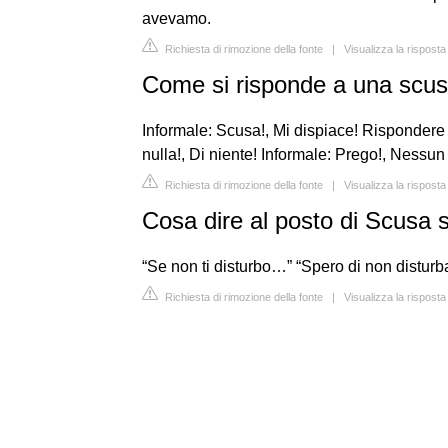
avevamo.
Richiesta di rimozione della fonte
|
Visualizza la risposta
Come si risponde a una scu
Informale: Scusa!, Mi dispiace! Rispondere
nulla!, Di niente! Informale: Prego!, Nessun p
Richiesta di rimozione della fonte
|
Visualizza la risposta
Cosa dire al posto di Scusa s
“Se non ti disturbo…” “Spero di non disturb
Richiesta di rimozione della fonte
|
Visualizza la risposta