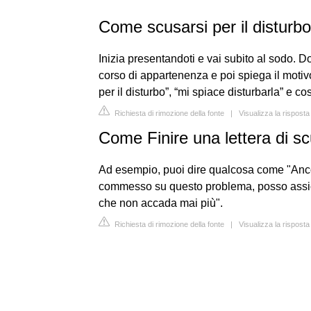
Come scusarsi per il disturbo
Inizia presentandoti e vai subito al sodo. 
corso di appartenenza e poi spiega il motivo
per il disturbo”, “mi spiace disturbarla” e cos
Richiesta di rimozione della fonte
|
Visualizza la rispost
Come Finire una lettera di s
Ad esempio, puoi dire qualcosa come "Ancor
commesso su questo problema, posso assicur
che non accada mai più".
Richiesta di rimozione della fonte
|
Visualizza la risposta