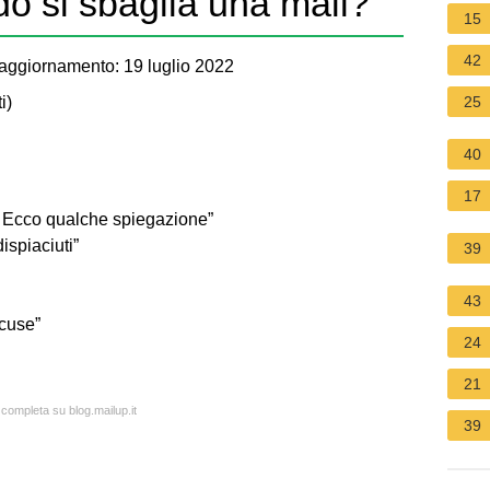
do si sbaglia una mail?
15
42
aggiornamento: 19 luglio 2022
i
)
25
40
17
o? Ecco qualche spiegazione”
ispiaciuti”
39
43
scuse”
24
21
 completa su blog.mailup.it
39