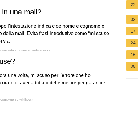
22
 in una mail?
32
Dopo l'intestazione indica cioè nome e cognome e
17
 della mail. Evita frasi introduttive come “mi scuso
ì via.
24
a completa su orientamentolaurea.it
16
cuse?
35
a una volta, mi scuso per l'errore che ho
are di aver adottato delle misure per garantire
 completa su wikihow.it