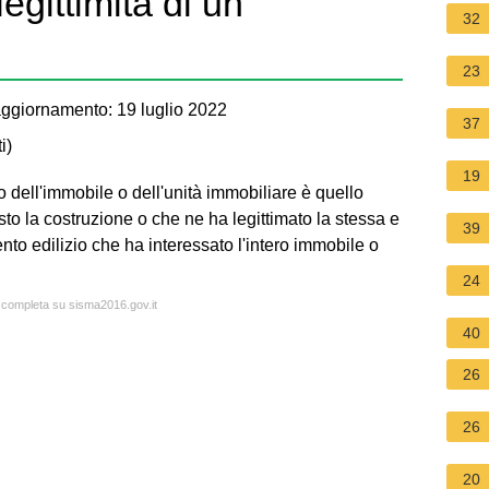
egittimità di un
32
23
ggiornamento: 19 luglio 2022
37
i
)
19
 dell'immobile o dell'unità immobiliare è quello
visto la costruzione o che ne ha legittimato la stessa e
39
ento edilizio che ha interessato l'intero immobile o
24
a completa su sisma2016.gov.it
40
26
26
20