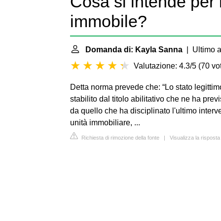
Cosa si intende per l
immobile?
Domanda di: Kayla Sanna
| Ultimo a
Valutazione: 4.3/5
(
70 vot
Detta norma prevede che: “Lo stato legittimo
stabilito dal titolo abilitativo che ne ha pre
da quello che ha disciplinato l'ultimo interv
unità immobiliare, ...
Richiesta di rimozione della fonte
|
Visualizza la rispost