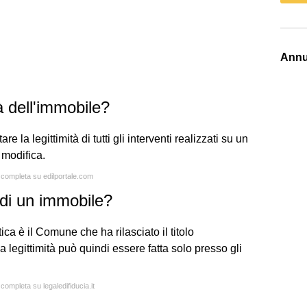
Annu
à dell'immobile?
e la legittimità di tutti gli interventi realizzati su un
 modifica.
a completa su edilportale.com
à di un immobile?
ca è il Comune che ha rilasciato il titolo
lla legittimità può quindi essere fatta solo presso gli
 completa su legaledifiducia.it