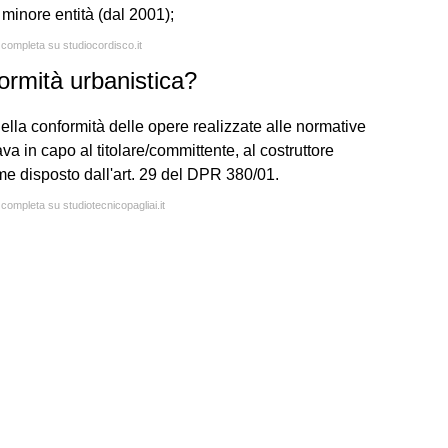
i minore entità (dal 2001);
a completa su studiocordisco.it
ormità urbanistica?
ella conformità delle opere realizzate alle normative
ava in capo al titolare/committente, al costruttore
ome disposto dall'art. 29 del DPR 380/01.
 completa su studiotecnicopagliai.it