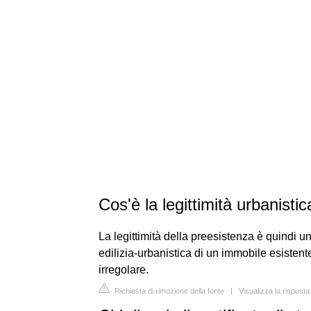
Cos'è la legittimità urbanisti
La legittimità della preesistenza è quindi una
edilizia-urbanistica di un immobile esistent
irregolare.
Richiesta di rimozione della fonte
|
Visualizza la risposta