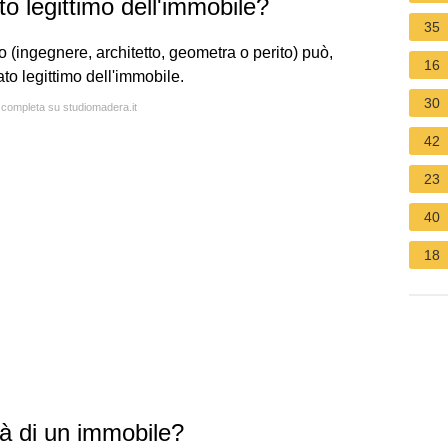
tato legittimo dell'immobile?
35
ato (ingegnere, architetto, geometra o perito) può,
16
to legittimo dell'immobile.
30
a completa su studiomadera.it
42
23
40
18
mità di un immobile?