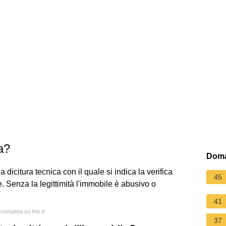
ca?
Doma
 dicitura tecnica con il quale si indica la verifica
45
e. Senza la legittimità l'immobile è abusivo o
41
 completa su this.it
37