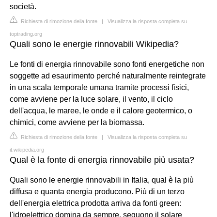
società.
Richiesta di rimozione della fonte
|
Visualizza la risposta completa su
toptrading.org
Quali sono le energie rinnovabili Wikipedia?
Le fonti di energia rinnovabile sono fonti energetiche non
soggette ad esaurimento perché naturalmente reintegrate
in una scala temporale umana tramite processi fisici,
come avviene per la luce solare, il vento, il ciclo
dell'acqua, le maree, le onde e il calore geotermico, o
chimici, come avviene per la biomassa.
Richiesta di rimozione della fonte
|
Visualizza la risposta completa su
it.wikipedia.org
Qual è la fonte di energia rinnovabile più usata?
Quali sono le energie rinnovabili in Italia, qual è la più
diffusa e quanta energia producono. Più di un terzo
dell'energia elettrica prodotta arriva da fonti green:
l'idroelettrico domina da sempre, seguono il solare