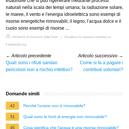
esauribile che si può rigenerare mediante processi
naturali nella scala dei tempi umana; la radiazione solare,
le maree, il vento e l'energia idroelettrica sono esempi di
risorse energetiche rinnovabili; il legno, l'acqua dolce e il
cuoio sono esempi di risorse ...
Richiesta di rimozione della fonte
|
Visualizza la risposta completa su
it.wikipedia.org
←
Articolo precedente
Articolo successivo
→
Quali sono i rifiuti sanitari
Come si fa a pagare i
pericolosi non a rischio infettivo?
contributi volontari?
Domande simili
42
Perché l'uranio non è rinnovabile?
31
Quali sono le fonti di energia non rinnovabile?
45
Cosa significa che l'acqua è una risorsa rinnovabile?