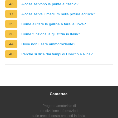
43
A cosa servono le punte al titanio?
17
A cosa serve il medium nella pittura acrilica?
29
Come aiutare le galline a fare le uova?
36
Come funziona la giustizia in Italia?
44
Dove non usare ammorbidente?
40
Perché si dice dai tempi di Checco e Nina?
Contattaci
Progetto amatoriale di
condivisione informazioni
sulle aree di sosta presenti in Italia.