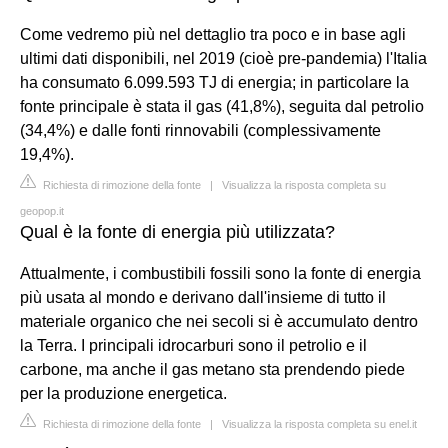
Come vedremo più nel dettaglio tra poco e in base agli
ultimi dati disponibili, nel 2019 (cioè pre-pandemia) l'Italia
ha consumato 6.099.593 TJ di energia; in particolare la
fonte principale è stata il gas (41,8%), seguita dal petrolio
(34,4%) e dalle fonti rinnovabili (complessivamente
19,4%).
Richiesta di rimozione della fonte
|
Visualizza la risposta completa su
geopop.it
Qual è la fonte di energia più utilizzata?
Attualmente, i combustibili fossili sono la fonte di energia
più usata al mondo e derivano dall'insieme di tutto il
materiale organico che nei secoli si è accumulato dentro
la Terra. I principali idrocarburi sono il petrolio e il
carbone, ma anche il gas metano sta prendendo piede
per la produzione energetica.
Richiesta di rimozione della fonte
|
Visualizza la risposta completa su enel.it