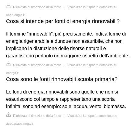
Richiesta di rimozione della fonte
|
Visualizza la risposta completa su
casa.engie.it
Cosa si intende per fonti di energia rinnovabili?
Il termine “rinnovabili”, più precisamente, indica forme di
energia rigenerabile e dunque non esauribile, che non
implicano la distruzione delle risorse naturali e
garantiscono pertanto un maggiore rispetto dell'ambiente.
Richiesta di rimozione della fonte
|
Visualizza la risposta completa su
energit.it
Cosa sono le fonti rinnovabili scuola primaria?
Le fonti di energia rinnovabili sono quelle che non si
esauriscono col tempo e rappresentano una scorta
infinita, sono ad esempio: sole, acqua, vento, biomassa.
Richiesta di rimozione della fonte
|
Visualizza la risposta completa su
acegasapsamga.it