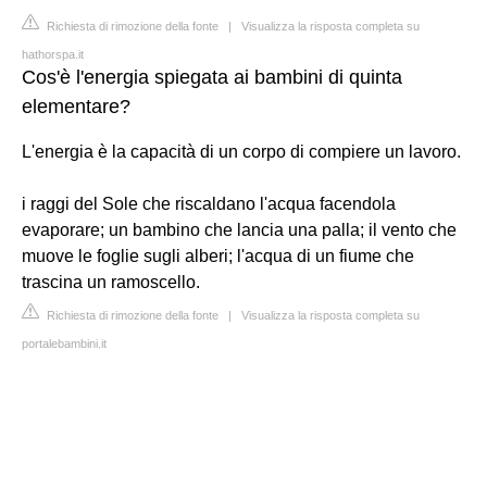
Richiesta di rimozione della fonte
|
Visualizza la risposta completa su
hathorspa.it
Cos'è l'energia spiegata ai bambini di quinta
elementare?
L'energia è la capacità di un corpo di compiere un lavoro.
i raggi del Sole che riscaldano l'acqua facendola
evaporare; un bambino che lancia una palla; il vento che
muove le foglie sugli alberi; l'acqua di un fiume che
trascina un ramoscello.
Richiesta di rimozione della fonte
|
Visualizza la risposta completa su
portalebambini.it