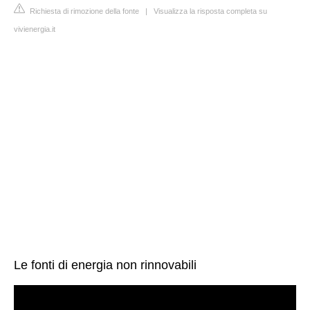
Richiesta di rimozione della fonte
|
Visualizza la risposta completa su
vivienergia.it
Le fonti di energia non rinnovabili