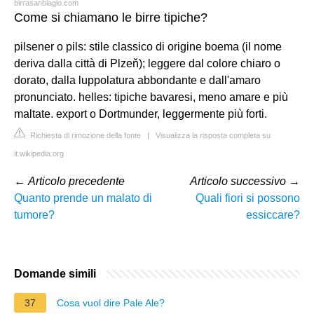
birrasanbiagio.com
Come si chiamano le birre tipiche?
pilsener o pils: stile classico di origine boema (il nome
deriva dalla città di Plzeň); leggere dal colore chiaro o
dorato, dalla luppolatura abbondante e dall'amaro
pronunciato. helles: tipiche bavaresi, meno amare e più
maltate. export o Dortmunder, leggermente più forti.
Richiesta di rimozione della fonte
|
Visualizza la risposta completa su
it.wikipedia.org
←
Articolo precedente
Articolo successivo
→
Quanto prende un malato di
Quali fiori si possono
tumore?
essiccare?
Domande simili
37
Cosa vuol dire Pale Ale?