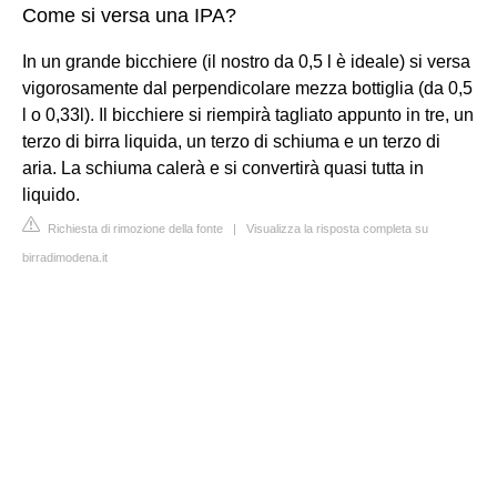
Come si versa una IPA?
In un grande bicchiere (il nostro da 0,5 l è ideale) si versa
vigorosamente dal perpendicolare mezza bottiglia (da 0,5
l o 0,33l). Il bicchiere si riempirà tagliato appunto in tre, un
terzo di birra liquida, un terzo di schiuma e un terzo di
aria. La schiuma calerà e si convertirà quasi tutta in
liquido.
Richiesta di rimozione della fonte
|
Visualizza la risposta completa su
birradimodena.it