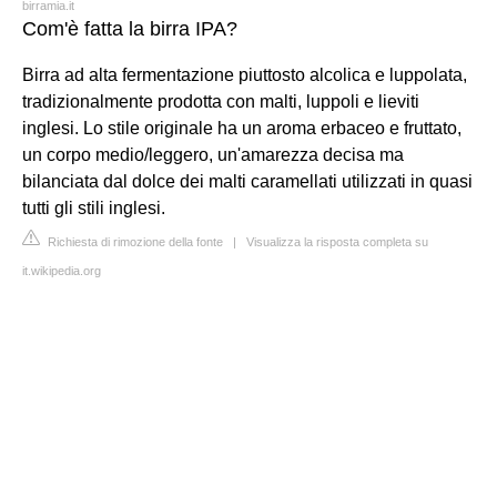
birramia.it
Com'è fatta la birra IPA?
Birra ad alta fermentazione piuttosto alcolica e luppolata,
tradizionalmente prodotta con malti, luppoli e lieviti
inglesi. Lo stile originale ha un aroma erbaceo e fruttato,
un corpo medio/leggero, un'amarezza decisa ma
bilanciata dal dolce dei malti caramellati utilizzati in quasi
tutti gli stili inglesi.
Richiesta di rimozione della fonte
|
Visualizza la risposta completa su
it.wikipedia.org