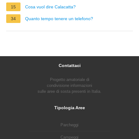
15
Cosa vuol dire Calacatta?
34
Quanto tempo tenere un telefono?
Contattaci
Progetto amatoriale di
condivisione informazioni
sulle aree di sosta presenti in Italia.
Tipologia Aree
Parcheggi
Campeggi