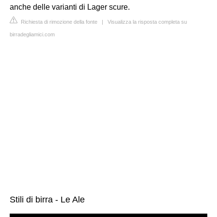
anche delle varianti di Lager scure.
Richiesta di rimozione della fonte
|
Visualizza la risposta completa su
birradegliamici.com
Stili di birra - Le Ale