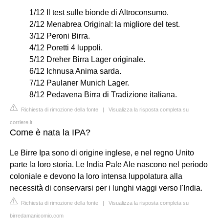
1/12 Il test sulle bionde di Altroconsumo.
2/12 Menabrea Original: la migliore del test.
3/12 Peroni Birra.
4/12 Poretti 4 luppoli.
5/12 Dreher Birra Lager originale.
6/12 Ichnusa Anima sarda.
7/12 Paulaner Munich Lager.
8/12 Pedavena Birra di Tradizione italiana.
Richiesta di rimozione della fonte
|
Visualizza la risposta completa su
corriere.it
Come è nata la IPA?
Le Birre Ipa sono di origine inglese, e nel regno Unito
parte la loro storia. Le India Pale Ale nascono nel periodo
coloniale e devono la loro intensa luppolatura alla
necessità di conservarsi per i lunghi viaggi verso l'India.
Richiesta di rimozione della fonte
|
Visualizza la risposta completa su
birredamanicomio.com