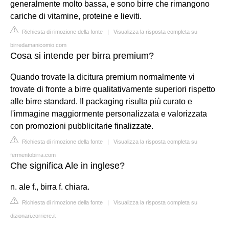
generalmente molto bassa, e sono birre che rimangono
cariche di vitamine, proteine e lieviti.
Richiesta di rimozione della fonte
|
Visualizza la risposta completa su
birredamanicomio.com
Cosa si intende per birra premium?
Quando trovate la dicitura premium normalmente vi
trovate di fronte a birre qualitativamente superiori rispetto
alle birre standard. Il packaging risulta più curato e
l'immagine maggiormente personalizzata e valorizzata
con promozioni pubblicitarie finalizzate.
Richiesta di rimozione della fonte
|
Visualizza la risposta completa su
fermentobirra.com
Che significa Ale in inglese?
n. ale f., birra f. chiara.
Richiesta di rimozione della fonte
|
Visualizza la risposta completa su
dizionari.corriere.it