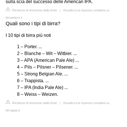
sulla scia del successo delle American IPA.
Richiesta di rimozione della fonte
|
Visualizza la risposta completa su
birraebirre.it
Quali sono i tipi di birra?
I 10 tipi di birra più noti
1 – Porter. ...
2 – Blanche – Wit – Witbier. ...
3 – APA (American Pale Ale) ...
4 – Pils – Pilsner – Pilsener. ...
5 – Strong Belgian Ale. ...
6 – Trappista. ...
7 – IPA (India Pale Ale) ...
8 – Weiss – Weizen.
Richiesta di rimozione della fonte
|
Visualizza la risposta completa su
birragaia.it