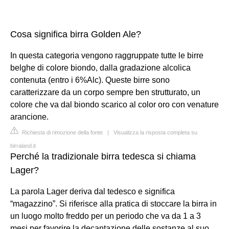
Cosa significa birra Golden Ale?
In questa categoria vengono raggruppate tutte le birre
belghe di colore biondo, dalla gradazione alcolica
contenuta (entro i 6%Alc). Queste birre sono
caratterizzare da un corpo sempre ben strutturato, un
colore che va dal biondo scarico al color oro con venature
arancione.
Richiesta di rimozione della fonte
|
Visualizza la risposta completa su
birraland.it
Perché la tradizionale birra tedesca si chiama
Lager?
La parola Lager deriva dal tedesco e significa
“magazzino”. Si riferisce alla pratica di stoccare la birra in
un luogo molto freddo per un periodo che va da 1 a 3
mesi per favorire la decantazione delle sostanze al suo