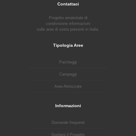
Contattaci
Progetto amatoriale di
condivisione informazioni
sulle aree di sosta presenti in Italia.
Tipologia Aree
Parcheggi
Campeggi
Aree Attrezzate
Informazioni
Domande frequenti
Sostieni il Progetto