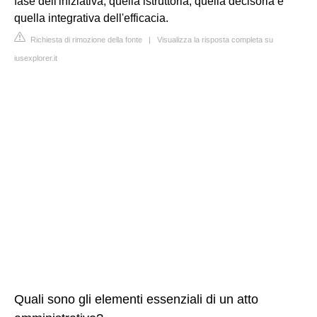
fase dell'iniziativa, quella istruttoria, quella decisoria e
quella integrativa dell'efficacia.
Richiesta di rimozione della fonte
|
Visualizza la risposta completa su
iusexplorer.it
Quali sono gli elementi essenziali di un atto