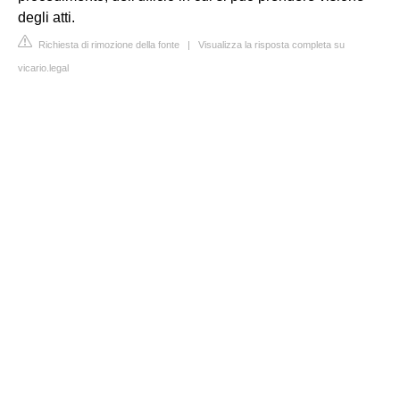
degli atti.
Richiesta di rimozione della fonte
|
Visualizza la risposta completa su
vicario.legal