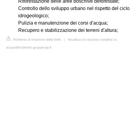
Riforestazione delle aree boschive deforestate;
Controllo dello sviluppo urbano nel rispetto del ciclo
idrogeologico;
Pulizia e manutenzione dei corsi d'acqua;
Recupero e stabilizzazione dei terreni d'altura;
Richiesta di rimozione della fonte
|
Visualizza la risposta completa su
acquadelrubinetto.gruppocap.it