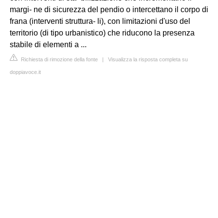
margi- ne di sicurezza del pendio o intercettano il corpo di
frana (interventi struttura- li), con limitazioni d'uso del
territorio (di tipo urbanistico) che riducono la presenza
stabile di elementi a ...
Richiesta di rimozione della fonte
|
Visualizza la risposta completa su
doppiavoce.it