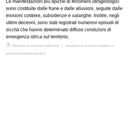
Le manifestazioni più tipiche di fenomeni idrogeologici
sono costituite dalle frane e dalle alluvioni, seguite dalle
erosioni costiere, subsidenze e valanghe. Inoltre, negli
ultimi decenni, sono stati registrati numerosi episodi di
siccità che hanno determinato diffuse condizioni di
emergenza idrica sul territorio.
Richiesta di rimozione della fonte
|
Visualizza la risposta completa su
protezioneciviletorchiarolo.it