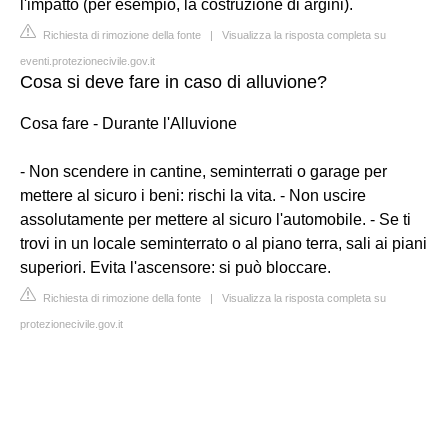
l'impatto (per esempio, la costruzione di argini).
Richiesta di rimozione della fonte
|
Visualizza la risposta completa su
eventi.protezionecivile.gov.it
Cosa si deve fare in caso di alluvione?
Cosa fare - Durante l'Alluvione
- Non scendere in cantine, seminterrati o garage per
mettere al sicuro i beni: rischi la vita. - Non uscire
assolutamente per mettere al sicuro l'automobile. - Se ti
trovi in un locale seminterrato o al piano terra, sali ai piani
superiori. Evita l'ascensore: si può bloccare.
Richiesta di rimozione della fonte
|
Visualizza la risposta completa su
protezionecivile.gov.it