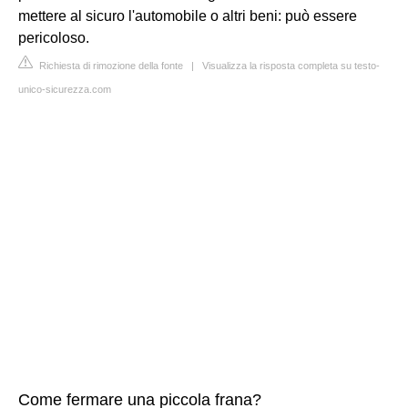
mettere al sicuro l'automobile o altri beni: può essere
pericoloso.
Richiesta di rimozione della fonte
|
Visualizza la risposta completa su testo-
unico-sicurezza.com
Come fermare una piccola frana?