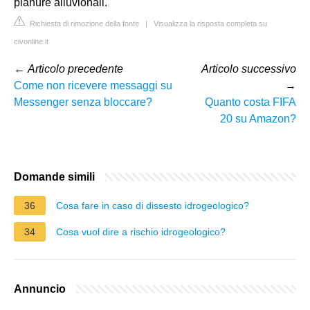
pianure alluvionali.
Richiesta di rimozione della fonte
|
Visualizza la risposta completa su
civonline.it
←
Articolo precedente
Articolo successivo
Come non ricevere messaggi su
→
Messenger senza bloccare?
Quanto costa FIFA
20 su Amazon?
Domande simili
36
Cosa fare in caso di dissesto idrogeologico?
34
Cosa vuol dire a rischio idrogeologico?
Annuncio