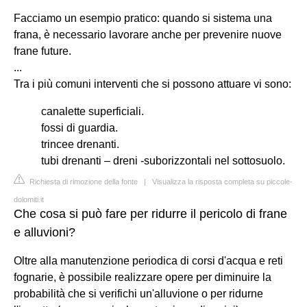
Facciamo un esempio pratico: quando si sistema una
frana, è necessario lavorare anche per prevenire nuove
frane future.
...
Tra i più comuni interventi che si possono attuare vi sono:
canalette superficiali.
fossi di guardia.
trincee drenanti.
tubi drenanti – dreni -suborizzontali nel sottosuolo.
Richiesta di rimozione della fonte
|
Visualizza la risposta completa su piccole-
dolomiti.it
Che cosa si può fare per ridurre il pericolo di frane
e alluvioni?
Oltre alla manutenzione periodica di corsi d'acqua e reti
fognarie, è possibile realizzare opere per diminuire la
probabilità che si verifichi un'alluvione o per ridurne