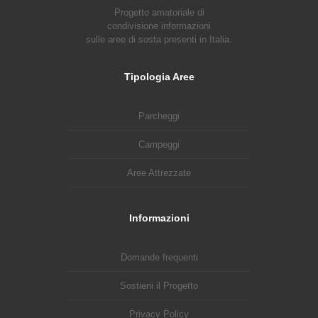
Progetto amatoriale di
condivisione informazioni
sulle aree di sosta presenti in Italia.
Tipologia Aree
Parcheggi
Campeggi
Aree Attrezzate
Informazioni
Domande frequenti
Sostieni il Progetto
Privacy Policy