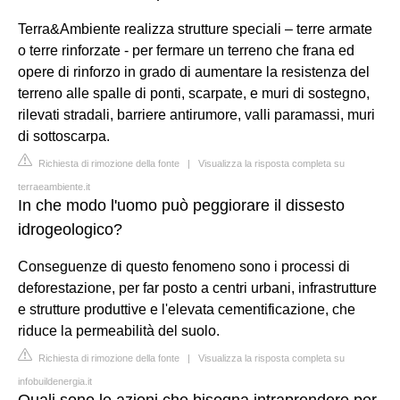
Terra&Ambiente realizza strutture speciali – terre armate
o terre rinforzate - per fermare un terreno che frana ed
opere di rinforzo in grado di aumentare la resistenza del
terreno alle spalle di ponti, scarpate, e muri di sostegno,
rilevati stradali, barriere antirumore, valli paramassi, muri
di sottoscarpa.
Richiesta di rimozione della fonte
|
Visualizza la risposta completa su
terraeambiente.it
In che modo l'uomo può peggiorare il dissesto
idrogeologico?
Conseguenze di questo fenomeno sono i processi di
deforestazione, per far posto a centri urbani, infrastrutture
e strutture produttive e l'elevata cementificazione, che
riduce la permeabilità del suolo.
Richiesta di rimozione della fonte
|
Visualizza la risposta completa su
infobuildenergia.it
Quali sono le azioni che bisogna intraprendere per