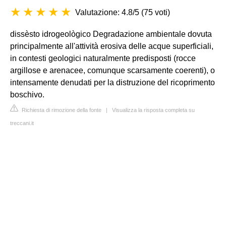
Valutazione: 4.8/5
(
75 voti
)
dissèsto idrogeològico Degradazione ambientale dovuta
principalmente all'attività erosiva delle acque superficiali,
in contesti geologici naturalmente predisposti (rocce
argillose e arenacee, comunque scarsamente coerenti), o
intensamente denudati per la distruzione del ricoprimento
boschivo.
Richiesta di rimozione della fonte
|
Visualizza la risposta completa su
treccani.it