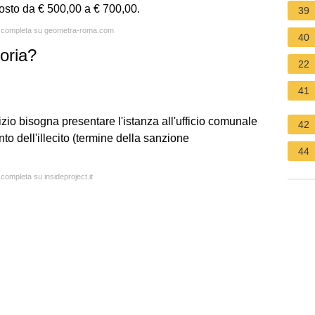
costo da € 500,00 a € 700,00.
39
ta completa su geometra-roma.com
40
oria?
22
41
izio bisogna presentare l'istanza all'ufficio comunale
42
to dell'illecito (termine della sanzione
44
 completa su insideproject.it