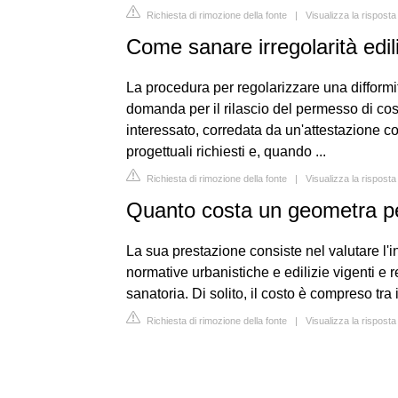
Richiesta di rimozione della fonte
|
Visualizza la risposta
Come sanare irregolarità edil
La procedura per regolarizzare una difformit
domanda per il rilascio del permesso di cost
interessato, corredata da un'attestazione con
progettuali richiesti e, quando ...
Richiesta di rimozione della fonte
|
Visualizza la risposta
Quanto costa un geometra pe
La sua prestazione consiste nel valutare l'in
normative urbanistiche e edilizie vigenti e r
sanatoria. Di solito, il costo è compreso tra
Richiesta di rimozione della fonte
|
Visualizza la risposta