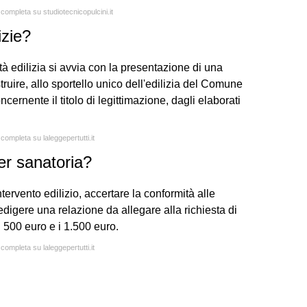
 completa su studiotecnicopulcini.it
izie?
à edilizia si avvia con la presentazione di una
ruire, allo sportello unico dell'edilizia del Comune
cernente il titolo di legittimazione, dagli elaborati
 completa su laleggepertutti.it
r sanatoria?
tervento edilizio, accertare la conformità alle
edigere una relazione da allegare alla richiesta di
 i 500 euro e i 1.500 euro.
 completa su laleggepertutti.it