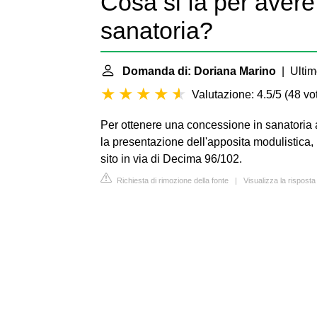
Cosa si fa per avere
sanatoria?
Domanda di: Doriana Marino
| Ultim
Valutazione: 4.5/5
(
48 vot
Per ottenere una concessione in sanatoria
la presentazione dell'apposita modulistica, i
sito in via di Decima 96/102.
Richiesta di rimozione della fonte
|
Visualizza la rispos