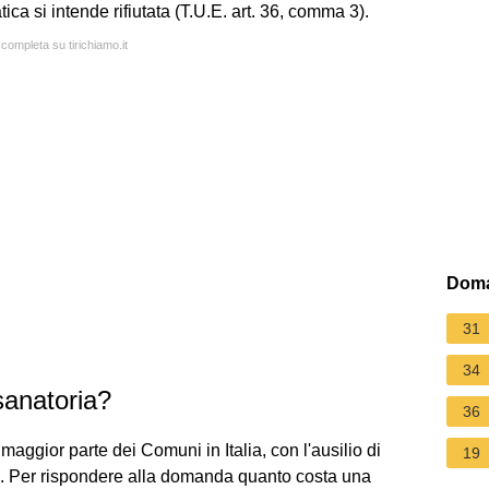
tica si intende rifiutata (T.U.E. art. 36, comma 3).
 completa su tirichiamo.it
Doma
31
34
sanatoria?
36
 maggior parte dei Comuni in Italia, con l'ausilio di
19
e. Per rispondere alla domanda quanto costa una