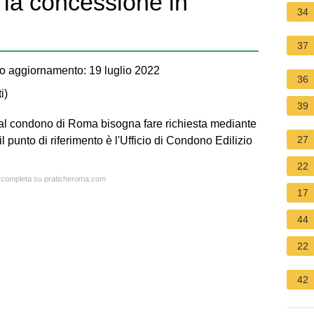
 la concessione in
34
37
o aggiornamento: 19 luglio 2022
36
i
)
39
 al condono di Roma bisogna fare richiesta mediante
27
l punto di riferimento è l'Ufficio di Condono Edilizio
22
ta completa su praticheroma.com
17
44
22
42