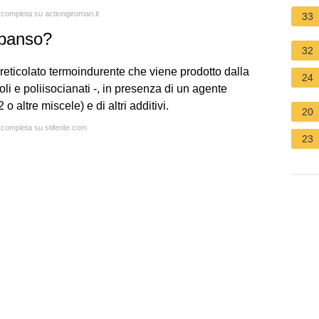
 completa su actiongiromari.it
33
spanso?
32
 reticolato termoindurente che viene prodotto dalla
24
li e poliisocianati -, in presenza di un agente
altre miscele) e di altri additivi.
20
 completa su stiferite.com
23