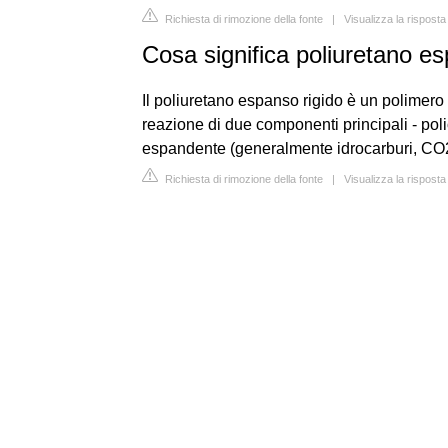
Richiesta di rimozione della fonte
|
Visualizza la risposta
Cosa significa poliuretano e
Il poliuretano espanso rigido è un polimero
reazione di due componenti principali - polio
espandente (generalmente idrocarburi, CO2 o 
Richiesta di rimozione della fonte
|
Visualizza la risposta