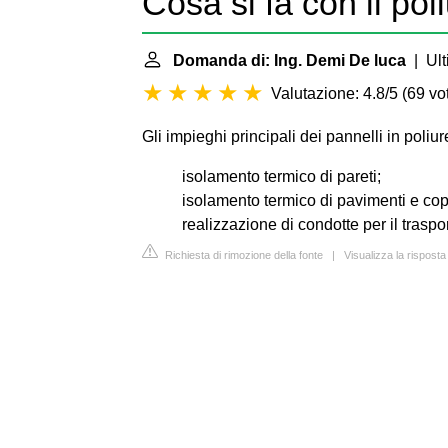
Cosa si fa con il pol
Domanda di: Ing. Demi De luca
| Ult
Valutazione: 4.8/5
(
69 vot
Gli impieghi principali dei pannelli in poliur
isolamento termico di pareti;
isolamento termico di pavimenti e cop
realizzazione di condotte per il traspor
Richiesta di rimozione della fonte
|
Visualizza la risposta