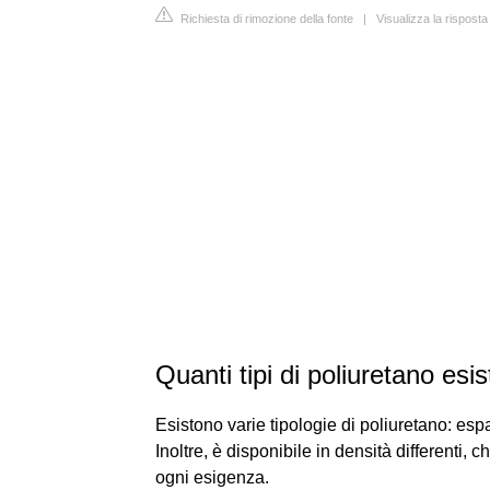
Richiesta di rimozione della fonte
|
Visualizza la rispost
Quanti tipi di poliuretano esi
Esistono varie tipologie di poliuretano: espa
Inoltre, è disponibile in densità differenti
ogni esigenza.