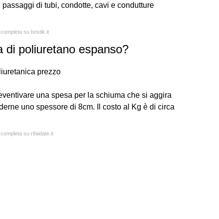
 e passaggi di tubi, condotte, cavi e condutture
 completa su bostik.it
 di poliuretano espanso?
iuretanica prezzo
eventivare una spesa per la schiuma che si aggira
derne uno spessore di 8cm. Il costo al Kg è di circa
 completa su rifaidate.it