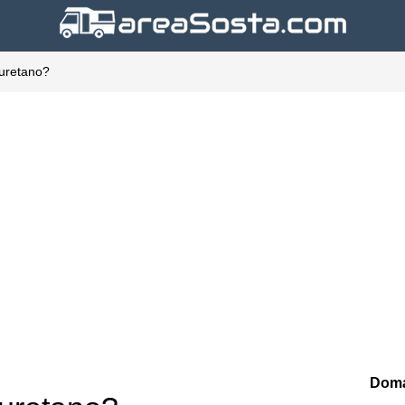
liuretano?
Doma