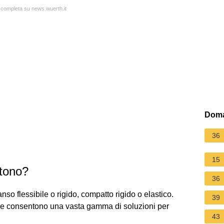
a completa su news.wuerth.it
Doma
36
15
stono?
36
nso flessibile o rigido, compatto rigido o elastico.
39
, che consentono una vasta gamma di soluzioni per
43