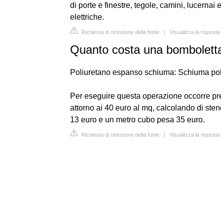
di porte e finestre, tegole, camini, lucernai
elettriche.
Richiesta di rimozione della fonte
|
Visualizza la risposta
Quanto costa una bomboletta
Poliuretano espanso schiuma: Schiuma pol
Per eseguire questa operazione occorre pr
attorno ai 40 euro al mq, calcolando di sten
13 euro e un metro cubo pesa 35 euro.
Richiesta di rimozione della fonte
|
Visualizza la risposta