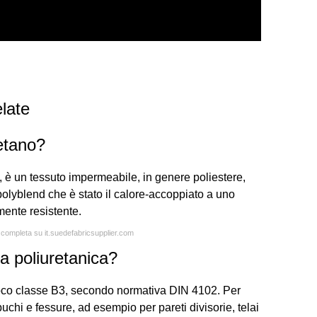
late
retano?
 è un tessuto impermeabile, in genere poliestere,
olyblend che è stato il calore-accoppiato a uno
mente resistente.
a completa su it.suedefabricsupplier.com
a poliuretanica?
fuoco classe B3, secondo normativa DIN 4102. Per
 buchi e fessure, ad esempio per pareti divisorie, telai