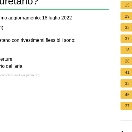
iuretano?
15
29
imo aggiornamento: 18 luglio 2022
i
)
33
37
etano con rivestimenti flessibili sono:
18
erture;
28
to dell'aria.
41
 completa su it.wikipedia.org
33
45
37