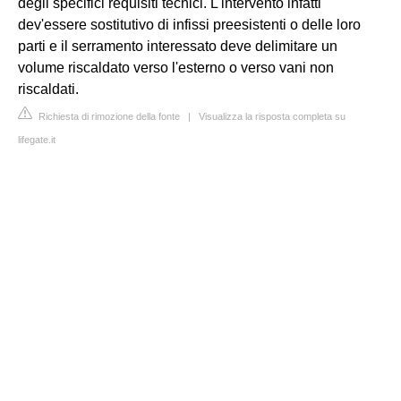
degli specifici requisiti tecnici. L'intervento infatti
dev'essere sostitutivo di infissi preesistenti o delle loro
parti e il serramento interessato deve delimitare un
volume riscaldato verso l'esterno o verso vani non
riscaldati.
Richiesta di rimozione della fonte
|
Visualizza la risposta completa su
lifegate.it