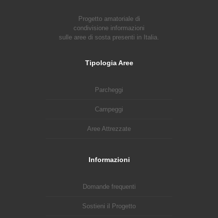
Progetto amatoriale di
condivisione informazioni
sulle aree di sosta presenti in Italia.
Tipologia Aree
Parcheggi
Campeggi
Aree Attrezzate
Informazioni
Domande frequenti
Sostieni il Progetto