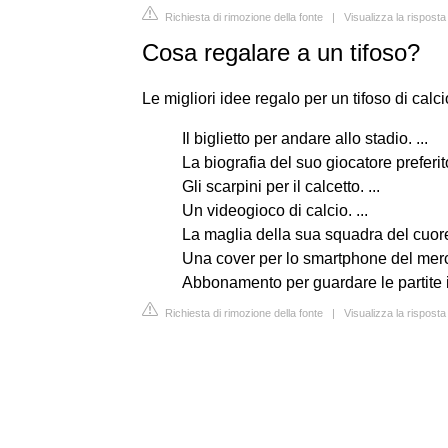
Richiesta di rimozione della fonte
|
Visualizza la risposta
Cosa regalare a un tifoso?
Le migliori idee regalo per un tifoso di calci
Il biglietto per andare allo stadio. ...
La biografia del suo giocatore preferito
Gli scarpini per il calcetto. ...
Un videogioco di calcio. ...
La maglia della sua squadra del cuore.
Una cover per lo smartphone del mercha
Abbonamento per guardare le partite 
Richiesta di rimozione della fonte
|
Visualizza la rispost