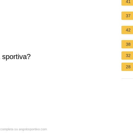
41
37
42
38
 sportiva?
32
28
a completa su angolosportivo.com