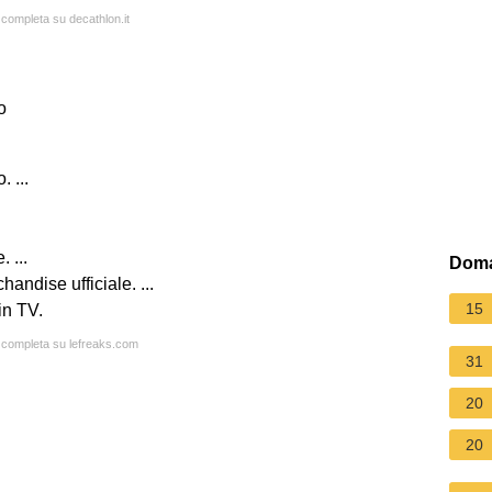
 completa su decathlon.it
o
. ...
 ...
Doma
ndise ufficiale. ...
15
in TV.
a completa su lefreaks.com
31
20
20