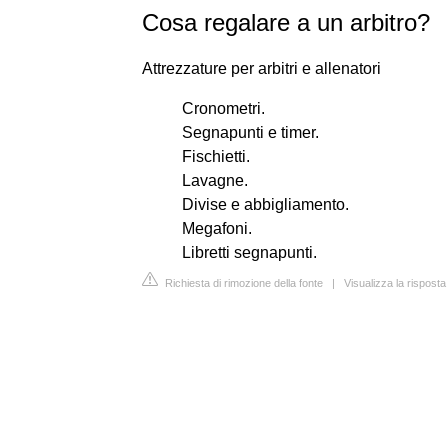
Cosa regalare a un arbitro?
Attrezzature per arbitri e allenatori
Cronometri.
Segnapunti e timer.
Fischietti.
Lavagne.
Divise e abbigliamento.
Megafoni.
Libretti segnapunti.
Richiesta di rimozione della fonte
|
Visualizza la rispost