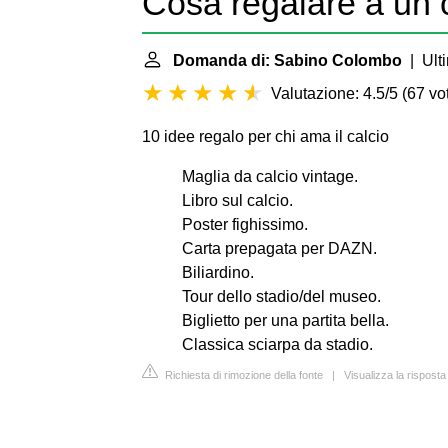
Cosa regalare a un 
Domanda di: Sabino Colombo
| Ulti
Valutazione: 4.5/5
(
67 vot
10 idee regalo per chi ama il calcio
Maglia da calcio vintage.
Libro sul calcio.
Poster fighissimo.
Carta prepagata per DAZN.
Biliardino.
Tour dello stadio/del museo.
Biglietto per una partita bella.
Classica sciarpa da stadio.
Richiesta di rimozione della fonte
|
Visualizza la risposta