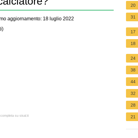
calciatore?
20
31
mo aggiornamento: 18 luglio 2022
i
)
17
18
24
38
44
32
28
 completa su sisal.it
21