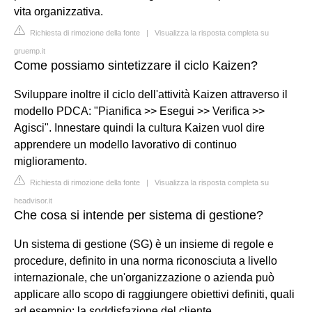
vita organizzativa.
Richiesta di rimozione della fonte
|
Visualizza la risposta completa su
gruemp.it
Come possiamo sintetizzare il ciclo Kaizen?
Sviluppare inoltre il ciclo dell'attività Kaizen attraverso il
modello PDCA: "Pianifica >> Esegui >> Verifica >>
Agisci". Innestare quindi la cultura Kaizen vuol dire
apprendere un modello lavorativo di continuo
miglioramento.
Richiesta di rimozione della fonte
|
Visualizza la risposta completa su
headvisor.it
Che cosa si intende per sistema di gestione?
Un sistema di gestione (SG) è un insieme di regole e
procedure, definito in una norma riconosciuta a livello
internazionale, che un'organizzazione o azienda può
applicare allo scopo di raggiungere obiettivi definiti, quali
ad esempio: la soddisfazione del cliente.