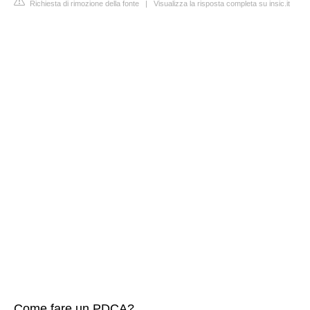
Richiesta di rimozione della fonte
|
Visualizza la risposta completa su insic.it
Come fare un PDCA?