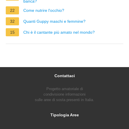
banca?
22
Come nutrire l'occhio?
32
Quanti Guppy maschi e femmine?
15
Chi è il cantante più amato nel mondo?
Contattaci
Progetto amatoriale di
condivisione informazioni
sulle aree di sosta presenti in Italia.
Tipologia Aree