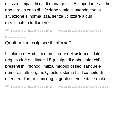
utilizzati impacchi caldi o analgesici. E' importante anche
riposare. In caso di infezione virale si attenda che la
situazione si normalizza, senza utilizzare alcun
medicinale o trattamento.
Richiesta di rimozione della fonte
|
Visualizza la risposta completa su
humanitas-care.it
Quali organi colpisce il linfoma?
Il linfoma di Hodgkin è un tumore del sistema linfatico,
origina cioè dai linfociti B (un tipo di globuli bianchi)
presenti in linfonodi, milza, midollo osseo, sangue e
numerosi altri organi. Questo sistema ha il compito di
difendere l'organismo dagli agenti esterni e dalle malattie.
Richiesta di rimozione della fonte
|
Visualizza la risposta completa su airc.it