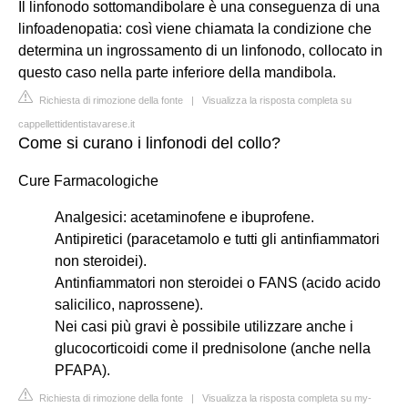
Il linfonodo sottomandibolare è una conseguenza di una
linfoadenopatia: così viene chiamata la condizione che
determina un ingrossamento di un linfonodo, collocato in
questo caso nella parte inferiore della mandibola.
Richiesta di rimozione della fonte
|
Visualizza la risposta completa su
cappellettidentistavarese.it
Come si curano i linfonodi del collo?
Cure Farmacologiche
Analgesici: acetaminofene e ibuprofene.
Antipiretici (paracetamolo e tutti gli antinfiammatori
non steroidei).
Antinfiammatori non steroidei o FANS (acido acido
salicilico, naprossene).
Nei casi più gravi è possibile utilizzare anche i
glucocorticoidi come il prednisolone (anche nella
PFAPA).
Richiesta di rimozione della fonte
|
Visualizza la risposta completa su my-