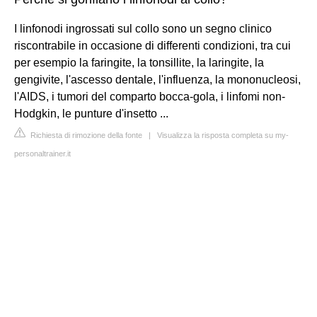
I linfonodi ingrossati sul collo sono un segno clinico
riscontrabile in occasione di differenti condizioni, tra cui
per esempio la faringite, la tonsillite, la laringite, la
gengivite, l'ascesso dentale, l'influenza, la mononucleosi,
l'AIDS, i tumori del comparto bocca-gola, i linfomi non-
Hodgkin, le punture d'insetto ...
Richiesta di rimozione della fonte
|
Visualizza la risposta completa su my-
personaltrainer.it