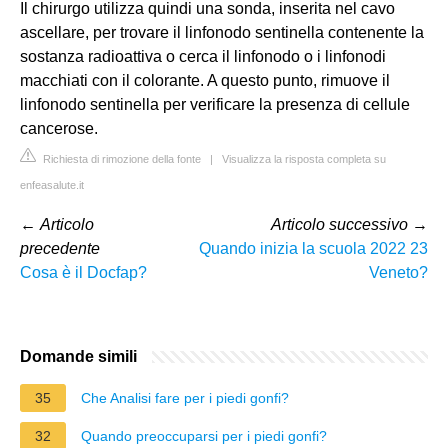
Il chirurgo utilizza quindi una sonda, inserita nel cavo
ascellare, per trovare il linfonodo sentinella contenente la
sostanza radioattiva o cerca il linfonodo o i linfonodi
macchiati con il colorante. A questo punto, rimuove il
linfonodo sentinella per verificare la presenza di cellule
cancerose.
Richiesta di rimozione della fonte
|
Visualizza la risposta completa su
enfeasalute.it
←
Articolo
Articolo successivo
→
precedente
Quando inizia la scuola 2022 23
Cosa è il Docfap?
Veneto?
Domande simili
35
Che Analisi fare per i piedi gonfi?
32
Quando preoccuparsi per i piedi gonfi?