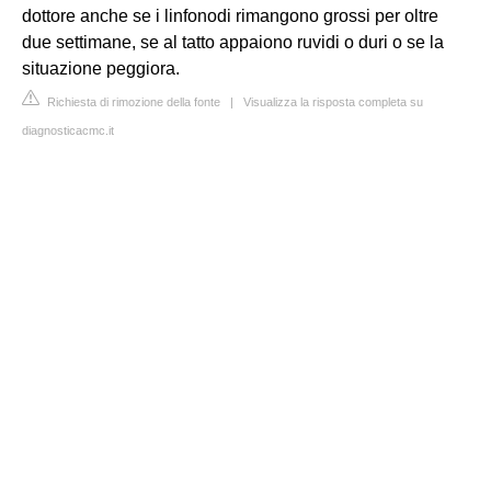
dottore anche se i linfonodi rimangono grossi per oltre
due settimane, se al tatto appaiono ruvidi o duri o se la
situazione peggiora.
Richiesta di rimozione della fonte
|
Visualizza la risposta completa su
diagnosticacmc.it