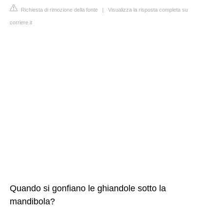
Richiesta di rimozione della fonte
|
Visualizza la risposta completa su
corriere.it
Quando si gonfiano le ghiandole sotto la
mandibola?