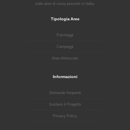
sulle aree di sosta presenti in Italia.
Tipologia Aree
Parcheggi
Campeggi
Aree Attrezzate
Informazioni
Domande frequenti
Sostieni il Progetto
Privacy Policy