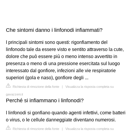
Che sintomi danno i linfonodi infiammati?
I principali sintomi sono questi: rigonfiamento del
linfonodo tale da essere visto e sentito attraverso la cute,
dolore che può essere più o meno intenso avvertito in
presenza o meno di una pressione esercitata sul luogo
interessato dal gonfiore, infezioni alle vie respiratorie
superiori (gola e naso), gonfiore degli ...
Richiesta di rimozione della fonte
|
Visualizza la risposta completa su
gavazzeni.it
Perché si infiammano i linfonodi?
I linfonodi si gonfiano quando agenti infettivi, come batteri
o virus, o le cellule danneggiate diventano numerosi.
Richiesta di rimozione della fonte
|
Visualizza la risposta completa su