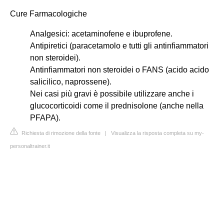
Cure Farmacologiche
Analgesici: acetaminofene e ibuprofene.
Antipiretici (paracetamolo e tutti gli antinfiammatori
non steroidei).
Antinfiammatori non steroidei o FANS (acido acido
salicilico, naprossene).
Nei casi più gravi è possibile utilizzare anche i
glucocorticoidi come il prednisolone (anche nella
PFAPA).
Richiesta di rimozione della fonte
|
Visualizza la risposta completa su my-
personaltrainer.it