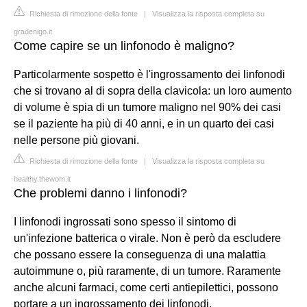
Richiesta di rimozione della fonte
|
Visualizza la risposta completa su
gradenigo.it
Come capire se un linfonodo è maligno?
Particolarmente sospetto è l'ingrossamento dei linfonodi
che si trovano al di sopra della clavicola: un loro aumento
di volume è spia di un tumore maligno nel 90% dei casi
se il paziente ha più di 40 anni, e in un quarto dei casi
nelle persone più giovani.
Richiesta di rimozione della fonte
|
Visualizza la risposta completa su
healthy.thewom.it
Che problemi danno i linfonodi?
I linfonodi ingrossati sono spesso il sintomo di
un'infezione batterica o virale. Non è però da escludere
che possano essere la conseguenza di una malattia
autoimmune o, più raramente, di un tumore. Raramente
anche alcuni farmaci, come certi antiepilettici, possono
portare a un ingrossamento dei linfonodi.