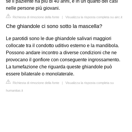
se il paziente ha più di 40 anni, e in un quarto dei casi
nelle persone più giovani.
Richiesta di rimozione della fonte
|
Visualizza la risposta completa su airc.it
Che ghiandole ci sono sotto la mascella?
Le parotidi sono le due ghiandole salivari maggiori
collocate tra il condotto uditivo esterno e la mandibola.
Possono andare incontro a diverse condizioni che ne
provocano il gonfiore con conseguente ingrossamento.
La tumefazione che riguarda queste ghiandole può
essere bilaterale o monolaterale.
Richiesta di rimozione della fonte
|
Visualizza la risposta completa su
humanitas.it