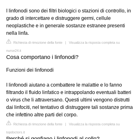
I linfonodi sono dei filtri biologici o stazioni di controllo, in
grado di intercettare e distruggere germi, cellule
neoplastiche e in generale sostanze estranee presenti
nella linfa.
Richiesta di rimozione della fonte
|
Visualizza la risposta completa su
nurse24.it
Cosa comportano i linfonodi?
Funzioni dei linfonodi
I linfonodi aiutano a combattere le malattie e lo fanno
filtrando il fluido linfatico e intrappolando eventuali batteri
o virus che li attraversano. Questi ultimi vengono distrutti
dai linfociti, nel tentativo di distruggere tali sostanze prima
che infettino altre parti del corpo.
Richiesta di rimozione della fonte
|
Visualizza la risposta completa su
topdoctors.it
Perché si gonfiano i linfonodi al collo?