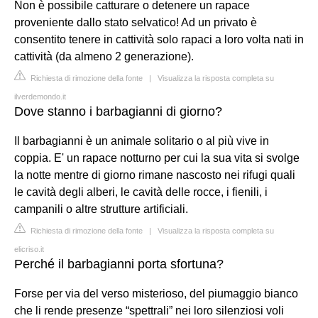
Non è possibile catturare o detenere un rapace
proveniente dallo stato selvatico! Ad un privato è
consentito tenere in cattività solo rapaci a loro volta nati in
cattività (da almeno 2 generazione).
Richiesta di rimozione della fonte
|
Visualizza la risposta completa su
ilverdemondo.it
Dove stanno i barbagianni di giorno?
Il barbagianni è un animale solitario o al più vive in
coppia. E' un rapace notturno per cui la sua vita si svolge
la notte mentre di giorno rimane nascosto nei rifugi quali
le cavità degli alberi, le cavità delle rocce, i fienili, i
campanili o altre strutture artificiali.
Richiesta di rimozione della fonte
|
Visualizza la risposta completa su
elicriso.it
Perché il barbagianni porta sfortuna?
Forse per via del verso misterioso, del piumaggio bianco
che li rende presenze “spettrali” nei loro silenziosi voli