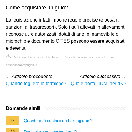
Come acquistare un gufo?
La legislazione infatti impone regole precise (e pesanti
sanzioni ai trasgressori). Solo i gufi allevati in allevamenti
riconosciuti e autorizzati, dotati di anello inamovibile o
microchip e documento CITES possono essere acquistati
e detenuti.
Richiesta di rimozione della fonte
|
Visualizza la risposta completa su
animalidacompagnia.it
←
Articolo precedente
Articolo successivo
→
Quando togliere le termiche?
Quale porta HDMI per 4K?
Domande simili
24
Quanto può costare un barbagianni?
22
Dove si trova il barbagianni?