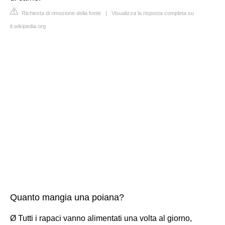
Richiesta di rimozione della fonte
|
Visualizza la risposta completa su
it.wikipedia.org
Quanto mangia una poiana?
Ø Tutti i rapaci vanno alimentati una volta al giorno,