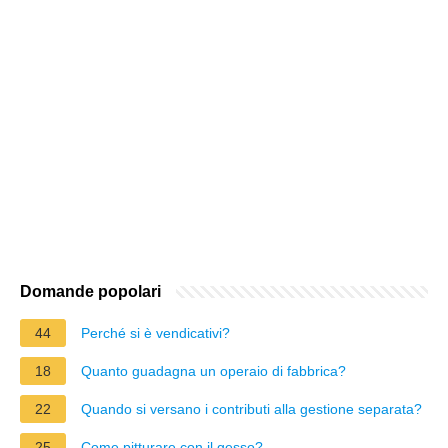
Domande popolari
44
Perché si è vendicativi?
18
Quanto guadagna un operaio di fabbrica?
22
Quando si versano i contributi alla gestione separata?
25
Come pitturare con il gesso?