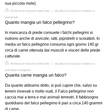
sua piccola mole).
Richiesta di rimozione della fonte
|
Visualizza la risposta completa su
animali.wiki
Quanto mangia un falco pellegrino?
In mancanza di prede consuete i falchi pellegrini si
nutrono anche di arvicole, ratti, pipistrelli o scoiattoli. In
media un falco pellegrino consuma ogni giorno 140 gr
circa di carne ottenuta dai muscoli e visceri delle prede
catturate.
Richiesta di rimozione della fonte
|
Visualizza la risposta completa su
animalidacompagnia.it
Quanta carne mangia un falco?
Da quanto abbiamo detto, si può capire che, salvo su
terreni innevati o molto nudi, il Falco pellegrino non
caccia mai a terra e mai animali terrestri. Il fabbisogno
quotidiano del falco pellegrino è pari a circa 140 grammi
di carne.