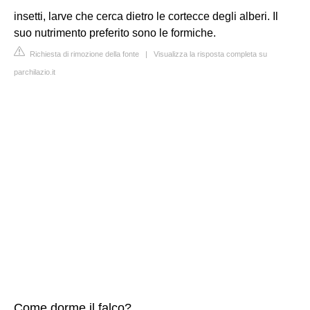
insetti, larve che cerca dietro le cortecce degli alberi. Il
suo nutrimento preferito sono le formiche.
Richiesta di rimozione della fonte
|
Visualizza la risposta completa su
parchilazio.it
Come dorme il falco?