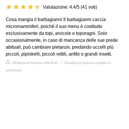
Valutazione: 4.4/5
(
41 voti
)
Cosa mangia il barbagianni Il barbagianni caccia
micromammiferi, poichè il suo menu è costituito
esclusivamente da topi, arvicole e toporagni. Solo
occasionalmente, in caso di mancanza delle sue prede
abituali, può cambiare pietanze, predando uccelli più
piccoli, pipistrelli, piccoli rettili, anfibi o grandi insetti.
Richiesta di rimozione della fonte
|
Visualizza la risposta completa su
animali.wiki