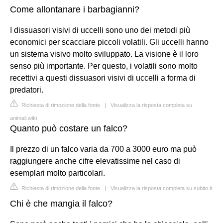
Come allontanare i barbagianni?
I dissuasori visivi di uccelli sono uno dei metodi più
economici per scacciare piccoli volatili. Gli uccelli hanno
un sistema visivo molto sviluppato. La visione è il loro
senso più importante. Per questo, i volatili sono molto
recettivi a questi dissuasori visivi di uccelli a forma di
predatori.
Richiesta di rimozione della fonte
|
Visualizza la risposta completa su
animali.wiki
Quanto può costare un falco?
Il prezzo di un falco varia da 700 a 3000 euro ma può
raggiungere anche cifre elevatissime nel caso di
esemplari molto particolari.
Richiesta di rimozione della fonte
|
Visualizza la risposta completa su subito.it
Chi è che mangia il falco?