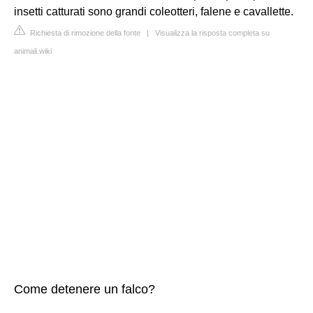
insetti catturati sono grandi coleotteri, falene e cavallette.
Richiesta di rimozione della fonte
|
Visualizza la risposta completa su
animali.wiki
Come detenere un falco?