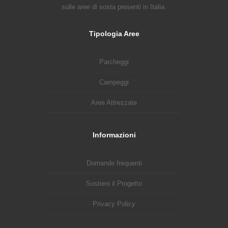
sulle aree di sosta presenti in Italia.
Tipologia Aree
Parcheggi
Campeggi
Aree Attrezzate
Informazioni
Domande frequenti
Sostieni il Progetto
Privacy Policy