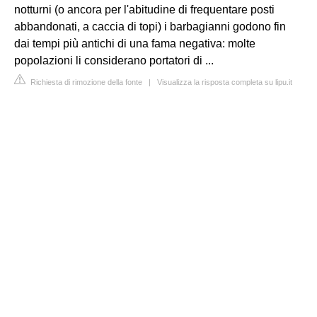
notturni (o ancora per l'abitudine di frequentare posti
abbandonati, a caccia di topi) i barbagianni godono fin
dai tempi più antichi di una fama negativa: molte
popolazioni li considerano portatori di ...
Richiesta di rimozione della fonte
|
Visualizza la risposta completa su lipu.it