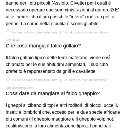
tranne per i più piccoli (Assiolo, Civette) per i quali è
necessario operare due somministrazioni al giorno. Ø E'
utile fornire cibo il più possibile “intero” cioè con peli o
penne. La carne netta e pulita è sconsigliabile.
Richiesta di rimozione della fonte
|
Visualizza la risposta completa su
animali.wiki
Che cosa mangia il falco grillaio?
Il falco grillaio tipico delle terre materane, viene così
chiamato per le sue abitudini alimentari, il suo cibo
preferito è rappresentato da grilli e cavallette.
Richiesta di rimozione della fonte
|
Visualizza la risposta completa su
isassidimatera.com
Cosa dare da mangiare al falco gheppio?
I gheppi si cibano di topi e altri roditori, di piccoli uccelli,
insetti e lombrichi che, eccetto per le due specie africane
più comuni (il gheppio maggiore e il gheppio volpino),
costituiscono la loro alimentazione tipica. I principali