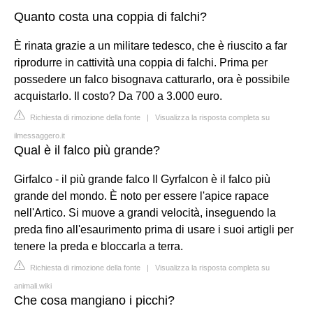
Quanto costa una coppia di falchi?
È rinata grazie a un militare tedesco, che è riuscito a far
riprodurre in cattività una coppia di falchi. Prima per
possedere un falco bisognava catturarlo, ora è possibile
acquistarlo. Il costo? Da 700 a 3.000 euro.
Richiesta di rimozione della fonte
|
Visualizza la risposta completa su
ilmessaggero.it
Qual è il falco più grande?
Girfalco - il più grande falco Il Gyrfalcon è il falco più
grande del mondo. È noto per essere l'apice rapace
nell'Artico. Si muove a grandi velocità, inseguendo la
preda fino all'esaurimento prima di usare i suoi artigli per
tenere la preda e bloccarla a terra.
Richiesta di rimozione della fonte
|
Visualizza la risposta completa su
animali.wiki
Che cosa mangiano i picchi?