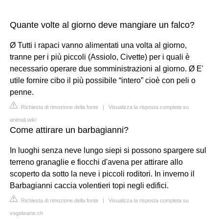
Quante volte al giorno deve mangiare un falco?
Ø Tutti i rapaci vanno alimentati una volta al giorno,
tranne per i più piccoli (Assiolo, Civette) per i quali è
necessario operare due somministrazioni al giorno. Ø E'
utile fornire cibo il più possibile “intero” cioè con peli o
penne.
Richiesta di rimozione della fonte
|
Visualizza la risposta completa su
animali.wiki
Come attirare un barbagianni?
In luoghi senza neve lungo siepi si possono spargere sul
terreno granaglie e fiocchi d'avena per attirare allo
scoperto da sotto la neve i piccoli roditori. In inverno il
Barbagianni caccia volentieri topi negli edifici.
Richiesta di rimozione della fonte
|
Visualizza la risposta completa su
vogelwarte.ch