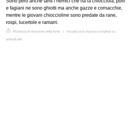
Sono però anche tanti i nemici che ha la chiocciola, polli
e fagiani ne sono ghiotti ma anche gazze e cornacchie,
mentre le giovani chioccioline sono predate da rane,
rospi, lucertole e ramarri.
Richiesta di rimozione della fonte
|
Visualizza la risposta completa su
animali.wiki