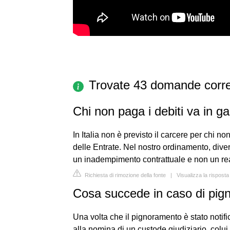
Trovate 43 domande corre
Chi non paga i debiti va in ga
In Italia non è previsto il carcere per chi n
delle Entrate. Nel nostro ordinamento, dive
un inadempimento contrattuale e non un re
Richiesta di rimozione della fonte
|
Visualizza la rispost
Cosa succede in caso di pi
Una volta che il pignoramento è stato notifi
alla nomina di un custode giudiziario, colui 