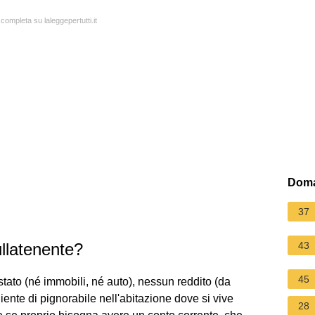
 completa su laleggepertutti.it
Doma
37
llatenente?
43
45
estato (né immobili, né auto), nessun reddito (da
ente di pignorabile nell'abitazione dove si vive
28