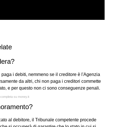
late
lera?
on paga i debiti, nemmeno se il creditore è l'Agenzia
rsamente da altri, chi non paga i creditori commette
ato, e per questo non ci sono conseguenze penali.
a completa su money.it
gnoramento?
cato al debitore, il Tribunale competente procede
che si occuperà di garantire che lo stato in cui si