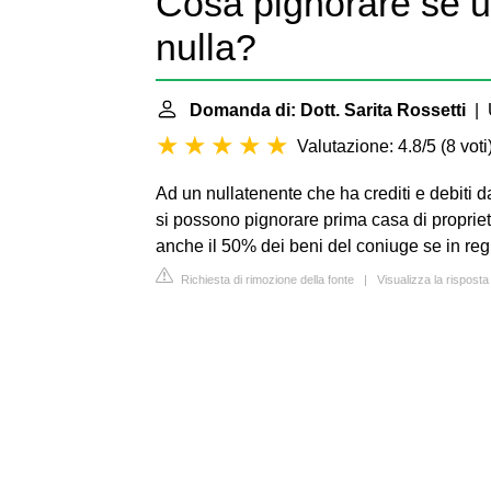
Cosa pignorare se 
nulla?
Domanda di: Dott. Sarita Rossetti
| U
Valutazione: 4.8/5
(
8 voti
Ad un nullatenente che ha crediti e debiti d
si possono pignorare prima casa di proprietà
anche il 50% dei beni del coniuge se in reg
Richiesta di rimozione della fonte
|
Visualizza la rispost