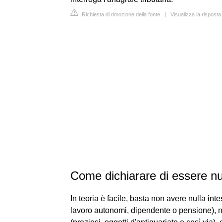
Richiesta di rimozione della fonte
|
Visualizza la risposta
Come dichiarare di essere nu
In teoria è facile, basta non avere nulla int
lavoro autonomi, dipendente o pensione), ni