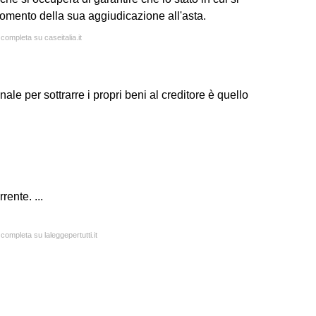
momento della sua aggiudicazione all'asta.
 completa su caseitalia.it
nale per sottrarre i propri beni al creditore è quello
ente. ...
 completa su laleggepertutti.it