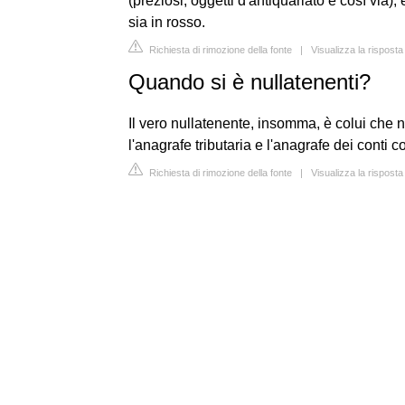
(preziosi, oggetti d'antiquariato e così via)
sia in rosso.
Richiesta di rimozione della fonte
|
Visualizza la rispos
Quando si è nullatenenti?
Il vero nullatenente, insomma, è colui che n
l'anagrafe tributaria e l'anagrafe dei conti co
Richiesta di rimozione della fonte
|
Visualizza la risposta