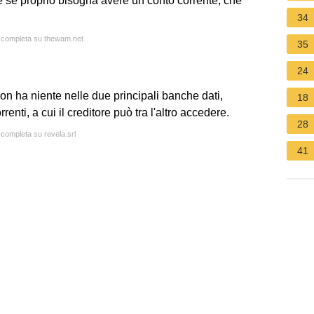
, e se proprio bisogna avere un conto corrente, che
34
ta completa su thewam.net
35
24
on ha niente nelle due principali banche dati,
18
rrenti, a cui il creditore può tra l'altro accedere.
28
 completa su revela.srl
41