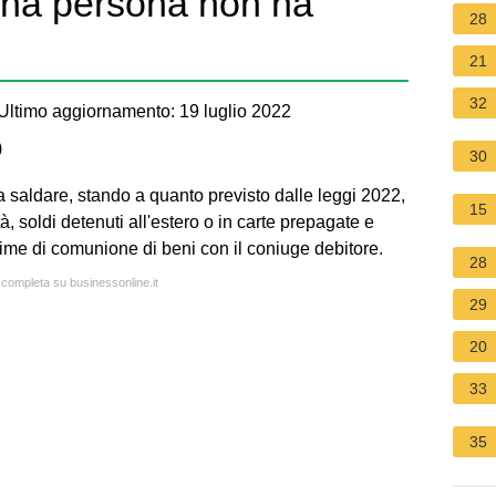
una persona non ha
28
21
32
ltimo aggiornamento: 19 luglio 2022
)
30
a saldare, stando a quanto previsto dalle leggi 2022,
15
, soldi detenuti all'estero o in carte prepagate e
ime di comunione di beni con il coniuge debitore.
28
a completa su businessonline.it
29
20
33
35