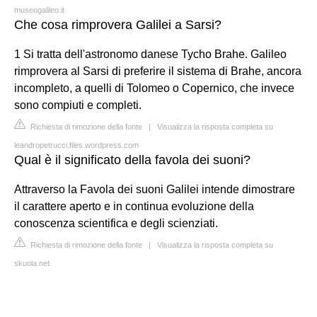
museogalileo.it
Che cosa rimprovera Galilei a Sarsi?
1 Si tratta dell'astronomo danese Tycho Brahe. Galileo
rimprovera al Sarsi di preferire il sistema di Brahe, ancora
incompleto, a quelli di Tolomeo o Copernico, che invece
sono compiuti e completi.
Richiesta di rimozione della fonte
|
Visualizza la risposta completa su
leandropetrucci.files.wordpress.com
Qual è il significato della favola dei suoni?
Attraverso la Favola dei suoni Galilei intende dimostrare
il carattere aperto e in continua evoluzione della
conoscenza scientifica e degli scienziati.
Richiesta di rimozione della fonte
|
Visualizza la risposta completa su
skuola.net