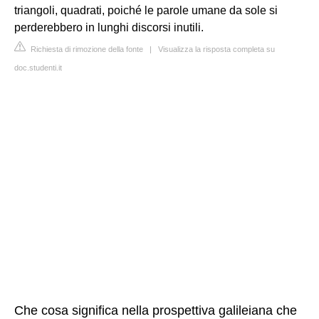
triangoli, quadrati, poiché le parole umane da sole si
perderebbero in lunghi discorsi inutili.
Richiesta di rimozione della fonte
|
Visualizza la risposta completa su
doc.studenti.it
Che cosa significa nella prospettiva galileiana che