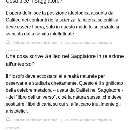
Cosa dice il Saggiatore?
L'opera definisce la posizione ideologica assunta da
Galileo nei confronti della scienza: la ricerca scientifica
deve essere libera, solo in questo modo lo scienziato si
svincola dalla servitù intellettuale.
Richiesta di rimozione della fonte
|
Visualizza la risposta completa su
skuola.net
Che cosa scrive Galileo nel Saggiatore in relazione
all'universo?
Il filosofo deve accostarsi alla realtà naturale per
osservarla e studiarla direttamente. Questo è il significato
della celebre metafora -- usata da Galilei nel Saggiatore -
- del "libro dell'universo", cioè la natura stessa, che deve
sostituire i libri di carta su cui si affaticano inutilmente gli
aristotelici.
Richiesta di rimozione della fonte
|
Visualizza la risposta completa su
skuola.net