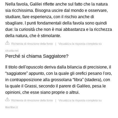
Nella favola, Galilei riflette anche sul fatto che la natura
sia ricchissima. Bisogna uscire dal mondo e osservare,
studiare, fare esperienza, con il rischio anche di
sbagliare. I punti fondamentali della favola sono quindi
due: la curiosità che non è mai abbastanza e la ricchezza
della natura, che è stimolante.
Richiesta di rimozione della fonte
|
Visualizza la risposta completa su
skuola.net
Perché si chiama Saggiatore?
Il titolo dell'opuscolo deriva dalla bilancia di precisione, il
“saggiatore” appunto, con la quale gli orefici pesano l'oro,
in contrapposizione alla grossolana “libra” (stadera), con
la quale il Grassi, secondo il parere di Galileo, pesa le
opinioni, che esse siano proprie o altrui.
Richiesta di rimozione della fonte
|
Visualizza la risposta completa su
liberliber.it