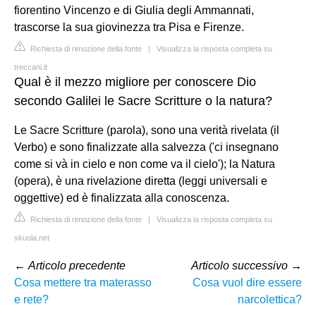
fiorentino Vincenzo e di Giulia degli Ammannati,
trascorse la sua giovinezza tra Pisa e Firenze.
Richiesta di rimozione della fonte
|
Visualizza la risposta completa su
treccani.it
Qual è il mezzo migliore per conoscere Dio
secondo Galilei le Sacre Scritture o la natura?
Le Sacre Scritture (parola), sono una verità rivelata (il
Verbo) e sono finalizzate alla salvezza ('ci insegnano
come si và in cielo e non come va il cielo'); la Natura
(opera), è una rivelazione diretta (leggi universali e
oggettive) ed è finalizzata alla conoscenza.
Richiesta di rimozione della fonte
|
Visualizza la risposta completa su
skuola.net
←
Articolo precedente
Articolo successivo
→
Cosa mettere tra materasso
Cosa vuol dire essere
e rete?
narcolettica?