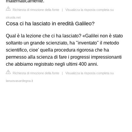
matematicamente.
Richiesta di rimozione della fonte
|
Visualizza la risposta completa su
skuola.net
Cosa ci ha lasciato in eredità Galileo?
Qual è la lezione che ci ha lasciato? «Galilei non è stato
soltanto un grande scienziato, ha "inventato" il metodo
scientifico, cioe' quella procedura rigorosa che ha
permesso alla scienza di fare i progressi impressionanti
che abbiamo registrato negli ultimi 400 anni.
Richiesta di rimozione della fonte
|
Visualizza la risposta completa su
lanuovasardegna.it