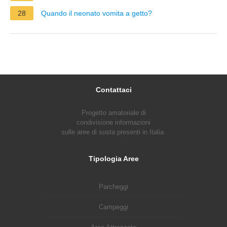
28
Quando il neonato vomita a getto?
Contattaci
Progetto amatoriale di
condivisione informazioni
sulle aree di sosta presenti in Italia.
Tipologia Aree
Parcheggi
Campeggi