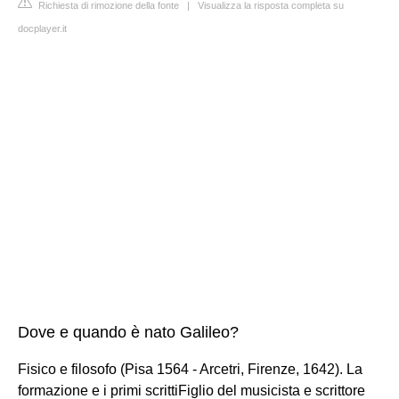
Richiesta di rimozione della fonte
|
Visualizza la risposta completa su
docplayer.it
Dove e quando è nato Galileo?
Fisico e filosofo (Pisa 1564 - Arcetri, Firenze, 1642). La
formazione e i primi scrittiFiglio del musicista e scrittore