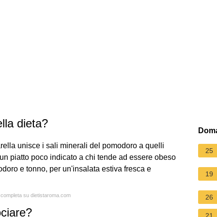
lla dieta?
Doma
lla unisce i sali minerali del pomodoro a quelli
25
di un piatto poco indicato a chi tende ad essere obeso
odoro e tonno, per un'insalata estiva fresca e
19
a completa su dietistaroma.com
26
ociare?
21