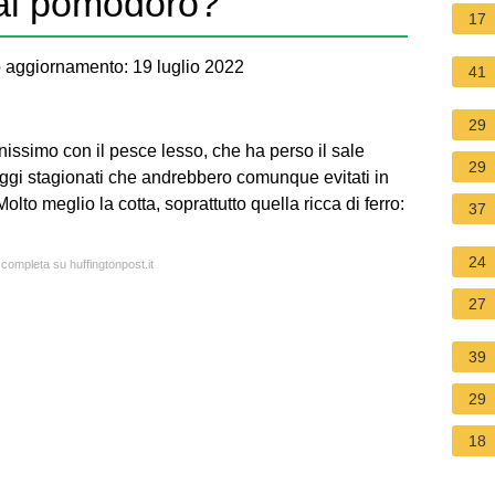
al pomodoro?
17
 aggiornamento: 19 luglio 2022
41
29
issimo con il pesce lesso, che ha perso il sale
29
ggi stagionati che andrebbero comunque evitati in
to meglio la cotta, soprattutto quella ricca di ferro:
37
24
 completa su huffingtonpost.it
27
39
29
18