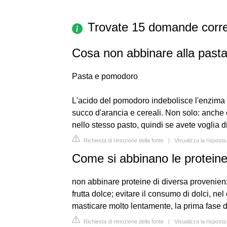
Trovate 15 domande corre
Cosa non abbinare alla past
Pasta e pomodoro
L'acido del pomodoro indebolisce l'enzima 
succo d'arancia e cereali. Non solo: anche
nello stesso pasto, quindi se avete voglia di 
Richiesta di rimozione della fonte
|
Visualizza la rispost
Come si abbinano le protein
non abbinare proteine di diversa provenienz
frutta dolce; evitare il consumo di dolci, ne
masticare molto lentamente, la prima fase d
Richiesta di rimozione della fonte
|
Visualizza la risposta