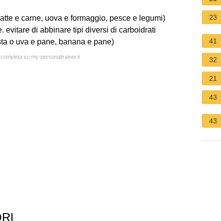
23
 (latte e carne, uova e formaggio, pesce e legumi)
. evitare di abbinare tipi diversi di carboidrati
41
ta o uva e pane, banana e pane)
a completa su my-personaltrainer.it
32
21
43
43
RI