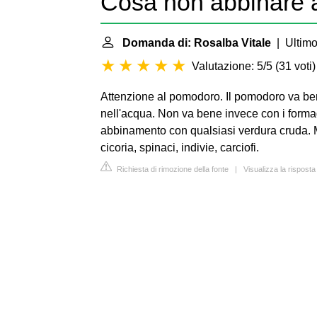
Cosa non abbinare 
Domanda di: Rosalba Vitale
| Ultimo
Valutazione: 5/5
(
31 voti
)
Attenzione al pomodoro. Il pomodoro va ben
nell'acqua. Non va bene invece con i forma
abbinamento con qualsiasi verdura cruda. Mol
cicoria, spinaci, indivie, carciofi.
Richiesta di rimozione della fonte
|
Visualizza la risposta