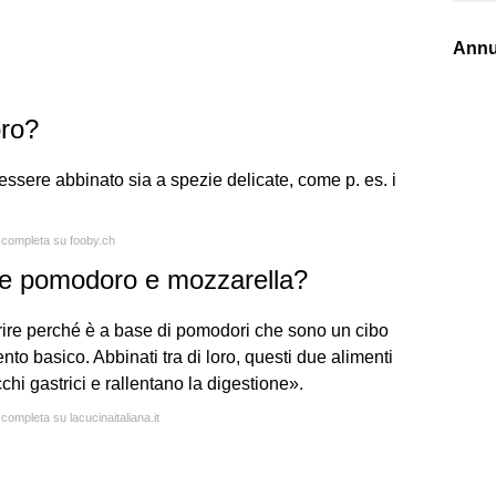
Annu
oro?
essere abbinato sia a spezie delicate, come p. es. i
a completa su fooby.ch
e pomodoro e mozzarella?
gerire perché è a base di pomodori che sono un cibo
to basico. Abbinati tra di loro, questi due alimenti
cchi gastrici e rallentano la digestione».
 completa su lacucinaitaliana.it