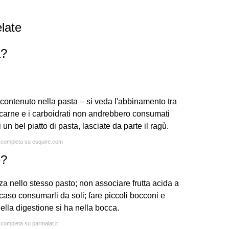
late
a?
contenuto nella pasta – si veda l'abbinamento tra
 carne e i carboidrati non andrebbero consumati
un bel piatto di pasta, lasciate da parte il ragù.
a completa su esquire.com
e?
a nello stesso pasto; non associare frutta acida a
l caso consumarli da soli; fare piccoli bocconi e
ella digestione si ha nella bocca.
 completa su parmalat.it