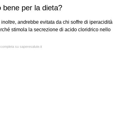
 bene per la dieta?
noltre, andrebbe evitata da chi soffre di iperacidità
ché stimola la secrezione di acido cloridrico nello
a completa su saperesalute.it