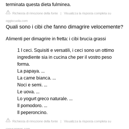
terminata questa dieta fulminea.
Richiesta di rimozione della fonte
|
Visualizza la risposta completa su
oggiscuola.com
Quali sono i cibi che fanno dimagrire velocemente?
Alimenti per dimagrire in fretta: i cibi brucia grassi
1 I ceci. Squisiti e versatili, i ceci sono un ottimo
ingrediente sia in cucina che per il vostro peso
forma.
La papaya. ...
La carne bianca. ...
Noci e semi. ...
Le uova. ...
Lo yogurt greco naturale. ...
Il pomodoro. ...
Il peperoncino.
Richiesta di rimozione della fonte
|
Visualizza la risposta completa su
ragusanews.com