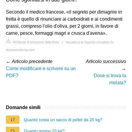
Secondo il medico francese, «il segreto per dimagrire in
fretta è quello di rinunciare ai carboidrati e ai condimenti
grassi, compreso l'olio d'oliva, per 2 giorni, in favore di
carne, pesce, formaggi magri e crusca d'avena».
Richiesta di rimozione della fonte
|
Visualizza la risposta completa su
donnamoderna.com
←
Articolo precedente
Articolo successivo
Come modificare e scrivere su un
→
PDF?
Dove si trova la
melata?
Domande simili
17
Quanto costa un sacco di pellet da 25 kg?
21
Quanto tempo 10 kg?