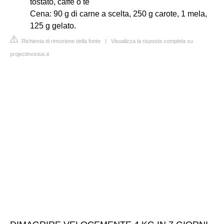
tostato, caffè o tè
Cena: 90 g di carne a scelta, 250 g carote, 1 mela,
125 g gelato.
Richiesta di rimozione della fonte
|
Visualizza la risposta completa su
projectinvictus.it