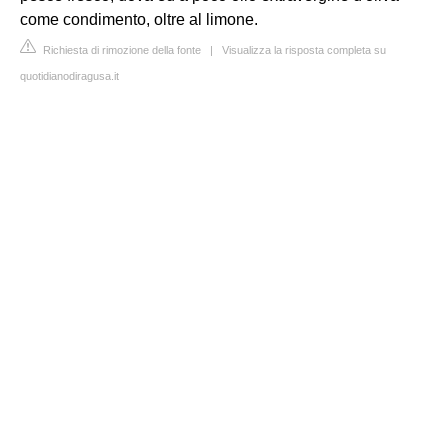
come condimento, oltre al limone.
Richiesta di rimozione della fonte
|
Visualizza la risposta completa su
quotidianodiragusa.it