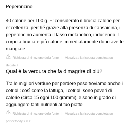
Peperoncino
40 calorie per 100 g. E' considerato il brucia calorie per
eccellenza, perché grazie alla presenza di capsaicina, il
peperoncino aumenta il tasso metabolico, inducendo il
corpo a bruciare più calorie immediatamente dopo averle
mangiate.
Richiesta di rimozione della fonte
|
Visualizza la risposta completa su
lifegate.it
Qual è la verdura che fa dimagrire di più?
Tra le migliori verdure per perdere peso troviamo anche i
cetrioli: così come la lattuga, i cetrioli sono poveri di
calorie (circa 15 ogni 100 grammi), e sono in grado di
aggiungere tanti nutrienti al tuo piatto.
Richiesta di rimozione della fonte
|
Visualizza la risposta completa su
perfectbody360.it