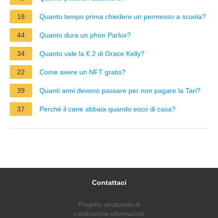
18
Quanto tempo prima chiedere un permesso a scuola?
44
Quanto dura un phon Parlux?
34
Quanto vale la € 2 di Grace Kelly?
22
Come avere un NFT gratis?
39
Quanti anni devono passare per non pagare la Tari?
37
Perché il cane abbaia quando esco di casa?
Contattaci
Progetto amatoriale di
condivisione informazioni