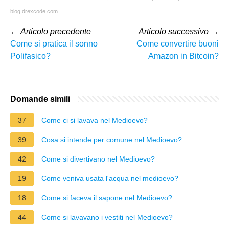
blog.drexcode.com
←
Articolo precedente
Articolo successivo
→
Come si pratica il sonno
Come convertire buoni
Polifasico?
Amazon in Bitcoin?
Domande simili
37
Come ci si lavava nel Medioevo?
39
Cosa si intende per comune nel Medioevo?
42
Come si divertivano nel Medioevo?
19
Come veniva usata l'acqua nel medioevo?
18
Come si faceva il sapone nel Medioevo?
44
Come si lavavano i vestiti nel Medioevo?