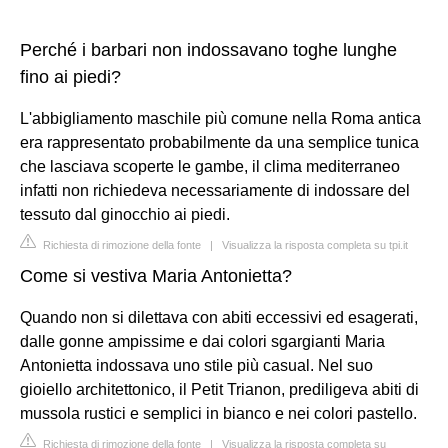
Perché i barbari non indossavano toghe lunghe
fino ai piedi?
L'abbigliamento maschile più comune nella Roma antica
era rappresentato probabilmente da una semplice tunica
che lasciava scoperte le gambe, il clima mediterraneo
infatti non richiedeva necessariamente di indossare del
tessuto dal ginocchio ai piedi.
Richiesta di rimozione della fonte
|
Visualizza la risposta completa su tpi.it
Come si vestiva Maria Antonietta?
Quando non si dilettava con abiti eccessivi ed esagerati,
dalle gonne ampissime e dai colori sgargianti Maria
Antonietta indossava uno stile più casual. Nel suo
gioiello architettonico, il Petit Trianon, prediligeva abiti di
mussola rustici e semplici in bianco e nei colori pastello.
Richiesta di rimozione della fonte
|
Visualizza la risposta completa su