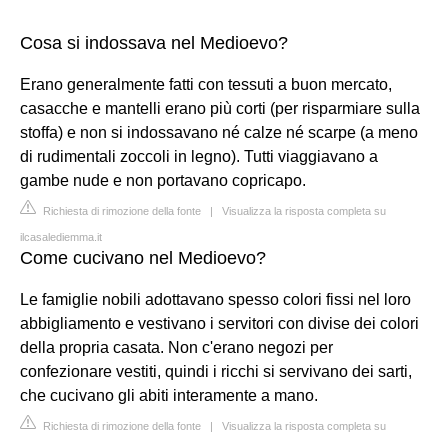
Cosa si indossava nel Medioevo?
Erano generalmente fatti con tessuti a buon mercato,
casacche e mantelli erano più corti (per risparmiare sulla
stoffa) e non si indossavano né calze né scarpe (a meno
di rudimentali zoccoli in legno). Tutti viaggiavano a
gambe nude e non portavano copricapo.
Richiesta di rimozione della fonte
|
Visualizza la risposta completa su
ilcasalediemma.it
Come cucivano nel Medioevo?
Le famiglie nobili adottavano spesso colori fissi nel loro
abbigliamento e vestivano i servitori con divise dei colori
della propria casata. Non c'erano negozi per
confezionare vestiti, quindi i ricchi si servivano dei sarti,
che cucivano gli abiti interamente a mano.
Richiesta di rimozione della fonte
|
Visualizza la risposta completa su