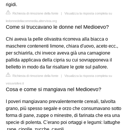
rigidi.
Richiesta di rimozione della fonte
|
Visualizza la risposta completa su
ledonnedellacommedia.altervista.org
Come si truccavano le donne nel Medioevo?
Chi aveva la pelle olivastra ricorreva alla biacca o
maschere contenenti limone, chiara d'uovo, aceto ecc.,
per schiarirla, chi invece aveva già una carnagione
pallida applicava della cipria su cui sovrapponeva il
belletto in modo da far risaltare le gote sul pallore.
Richiesta di rimozione della fonte
|
Visualizza la risposta completa su
vesuviolive.it
Cosa e come si mangiava nel Medioevo?
I poveri mangiavano prevalentemente cereali, talvolta
grano, più spesso segale e orzo che consumavano sotto
forma di pane, zuppe o minestre, di farinata che era una
specie di polenta. C'erano poi ortaggi e legumi: lattughe
,rape, cipolle, zucche, cavoli.