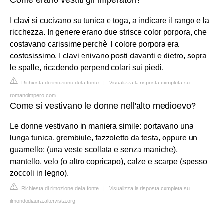
I clavi si cucivano su tunica e toga, a indicare il rango e la
ricchezza. In genere erano due strisce color porpora, che
costavano carissime perchè il colore porpora era
costosissimo. I clavi enivano posti davanti e dietro, sopra
le spalle, ricadendo perpendicolari sui piedi.
Richiesta di rimozione della fonte
|
Visualizza la risposta completa su
romanoimpero.com
Come si vestivano le donne nell'alto medioevo?
Le donne vestivano in maniera simile: portavano una
lunga tunica, grembiule, fazzoletto da testa, oppure un
guarnello; (una veste scollata e senza maniche),
mantello, velo (o altro copricapo), calze e scarpe (spesso
zoccoli in legno).
Richiesta di rimozione della fonte
|
Visualizza la risposta completa su
ilmondodiaura.altervista.org