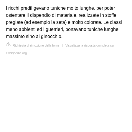
I ricchi prediligevano tuniche molto lunghe, per poter
ostentare il dispendio di materiale, realizzate in stoffe
pregiate (ad esempio la seta) e molto colorate. Le classi
meno abbienti ed i guerrieri, portavano tuniche lunghe
massimo sino al ginocchio.
Richiesta di rimozione della fonte
|
Visualizza la risposta completa su
it.wikipedia.org