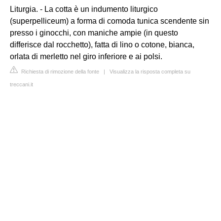
Liturgia. - La cotta è un indumento liturgico
(superpelliceum) a forma di comoda tunica scendente sin
presso i ginocchi, con maniche ampie (in questo
differisce dal rocchetto), fatta di lino o cotone, bianca,
orlata di merletto nel giro inferiore e ai polsi.
Richiesta di rimozione della fonte
|
Visualizza la risposta completa su
treccani.it