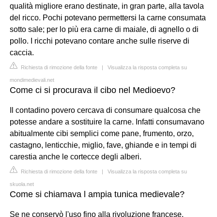
qualità migliore erano destinate, in gran parte, alla tavola
del ricco. Pochi potevano permettersi la carne consumata
sotto sale; per lo più era carne di maiale, di agnello o di
pollo. I ricchi potevano contare anche sulle riserve di
caccia.
Richiesta di rimozione della fonte
|
Visualizza la risposta completa su
mondimedievali.net
Come ci si procurava il cibo nel Medioevo?
Il contadino povero cercava di consumare qualcosa che
potesse andare a sostituire la carne. Infatti consumavano
abitualmente cibi semplici come pane, frumento, orzo,
castagno, lenticchie, miglio, fave, ghiande e in tempi di
carestia anche le cortecce degli alberi.
Richiesta di rimozione della fonte
|
Visualizza la risposta completa su
skuola.net
Come si chiamava l ampia tunica medievale?
Se ne conservò l'uso fino alla rivoluzione francese.