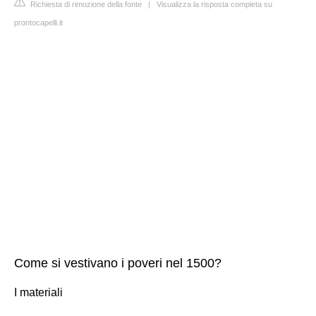
Richiesta di rimozione della fonte
|
Visualizza la risposta completa su
prontocapelli.it
Come si vestivano i poveri nel 1500?
I materiali