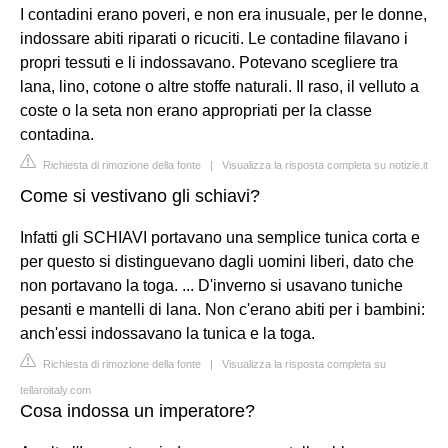
I contadini erano poveri, e non era inusuale, per le donne,
indossare abiti riparati o ricuciti. Le contadine filavano i
propri tessuti e li indossavano. Potevano scegliere tra
lana, lino, cotone o altre stoffe naturali. Il raso, il velluto a
coste o la seta non erano appropriati per la classe
contadina.
Richiesta di rimozione della fonte
|
Visualizza la risposta completa su notizie.it
Come si vestivano gli schiavi?
Infatti gli SCHIAVI portavano una semplice tunica corta e
per questo si distinguevano dagli uomini liberi, dato che
non portavano la toga. ... D'inverno si usavano tuniche
pesanti e mantelli di lana. Non c'erano abiti per i bambini:
anch'essi indossavano la tunica e la toga.
Richiesta di rimozione della fonte
|
Visualizza la risposta completa su
tellaroitaly.com
Cosa indossa un imperatore?