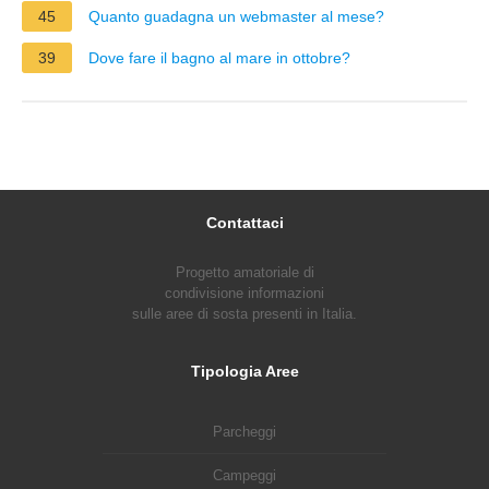
45
Quanto guadagna un webmaster al mese?
39
Dove fare il bagno al mare in ottobre?
Contattaci
Progetto amatoriale di
condivisione informazioni
sulle aree di sosta presenti in Italia.
Tipologia Aree
Parcheggi
Campeggi