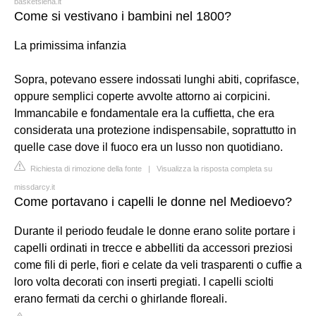
basketsiena.it
Come si vestivano i bambini nel 1800?
La primissima infanzia
Sopra, potevano essere indossati lunghi abiti, coprifasce,
oppure semplici coperte avvolte attorno ai corpicini.
Immancabile e fondamentale era la cuffietta, che era
considerata una protezione indispensabile, soprattutto in
quelle case dove il fuoco era un lusso non quotidiano.
Richiesta di rimozione della fonte
|
Visualizza la risposta completa su
missdarcy.it
Come portavano i capelli le donne nel Medioevo?
Durante il periodo feudale le donne erano solite portare i
capelli ordinati in trecce e abbelliti da accessori preziosi
come fili di perle, fiori e celate da veli trasparenti o cuffie a
loro volta decorati con inserti pregiati. I capelli sciolti
erano fermati da cerchi o ghirlande floreali.