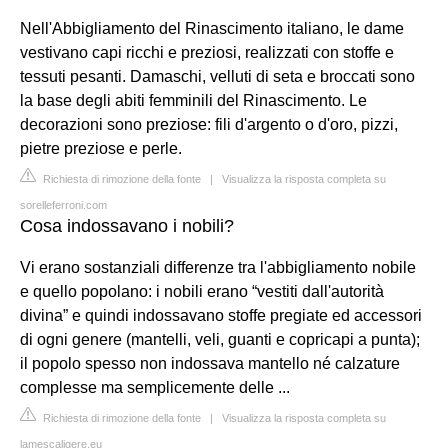
Nell'Abbigliamento del Rinascimento italiano, le dame
vestivano capi ricchi e preziosi, realizzati con stoffe e
tessuti pesanti. Damaschi, velluti di seta e broccati sono
la base degli abiti femminili del Rinascimento. Le
decorazioni sono preziose: fili d'argento o d'oro, pizzi,
pietre preziose e perle.
Richiesta di rimozione della fonte
|
Visualizza la risposta completa su
sorelleferroni.com
Cosa indossavano i nobili?
Vi erano sostanziali differenze tra l'abbigliamento nobile
e quello popolano: i nobili erano “vestiti dall'autorità
divina” e quindi indossavano stoffe pregiate ed accessori
di ogni genere (mantelli, veli, guanti e copricapi a punta);
il popolo spesso non indossava mantello né calzature
complesse ma semplicemente delle ...
Richiesta di rimozione della fonte
|
Visualizza la risposta completa su
lamescaligere.eu