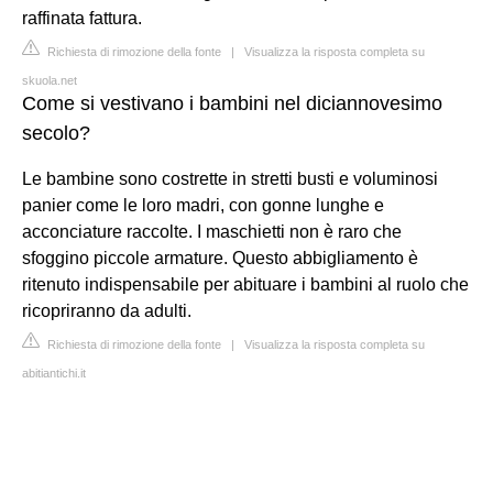
raffinata fattura.
Richiesta di rimozione della fonte
|
Visualizza la risposta completa su
skuola.net
Come si vestivano i bambini nel diciannovesimo
secolo?
Le bambine sono costrette in stretti busti e voluminosi
panier come le loro madri, con gonne lunghe e
acconciature raccolte. I maschietti non è raro che
sfoggino piccole armature. Questo abbigliamento è
ritenuto indispensabile per abituare i bambini al ruolo che
ricopriranno da adulti.
Richiesta di rimozione della fonte
|
Visualizza la risposta completa su
abitiantichi.it