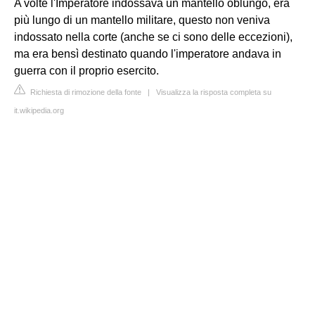
A volte l'Imperatore indossava un mantello oblungo, era
più lungo di un mantello militare, questo non veniva
indossato nella corte (anche se ci sono delle eccezioni),
ma era bensì destinato quando l'imperatore andava in
guerra con il proprio esercito.
Richiesta di rimozione della fonte
|
Visualizza la risposta completa su
it.wikipedia.org