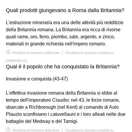
Quali prodotti giungevano a Roma dalla Britannia?
L'estrazione mineraria era una delle attività più redditizie
della Britannia romana. La Britannia era ricca di risorse
quali rame, oro, ferro, piombo, sale, argento, e zinco,
materiali in grande richiesta nell'impero romano.
Richiesta di rimozione della fonte
|
Visualizza la risposta completa su
it.wikipedia.org
Qual è il popolo che ha conquistato la Britannia?
Invasione e conquista (43-47)
L'effettiva invasione romana della Britannia si ebbe al
tempo dell'imperatore Claudio: nel 43, le forze romane,
sbarcate a Richborough (nel Kent) al comando di Aulo
Plauzio sconfissero i catuvellauni e i loro alleati nelle due
battaglie del Medway e del Tamigi.
Richiesta di rimozione della fonte
|
Visualizza la risposta completa su