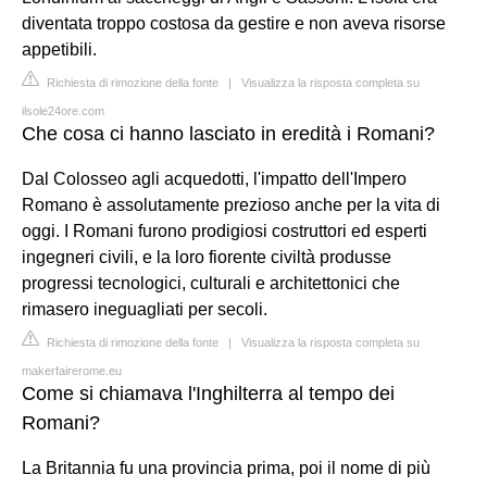
diventata troppo costosa da gestire e non aveva risorse
appetibili.
Richiesta di rimozione della fonte
|
Visualizza la risposta completa su
ilsole24ore.com
Che cosa ci hanno lasciato in eredità i Romani?
Dal Colosseo agli acquedotti, l'impatto dell'Impero
Romano è assolutamente prezioso anche per la vita di
oggi. I Romani furono prodigiosi costruttori ed esperti
ingegneri civili, e la loro fiorente civiltà produsse
progressi tecnologici, culturali e architettonici che
rimasero ineguagliati per secoli.
Richiesta di rimozione della fonte
|
Visualizza la risposta completa su
makerfairerome.eu
Come si chiamava l'Inghilterra al tempo dei
Romani?
La Britannia fu una provincia prima, poi il nome di più