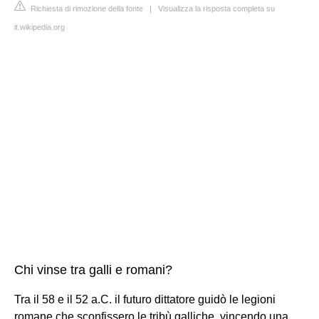
Richiesta di rimozione della fonte
|
Visualizza la risposta completa su
it.wikipedia.org
Chi vinse tra galli e romani?
Tra il 58 e il 52 a.C. il futuro dittatore guidò le legioni
romane che sconfissero le tribù galliche, vincendo una