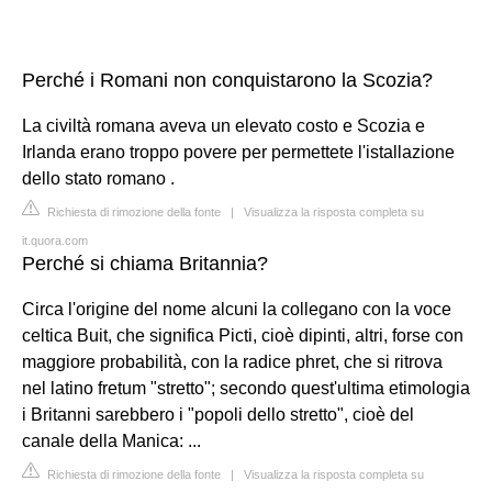
Perché i Romani non conquistarono la Scozia?
La civiltà romana aveva un elevato costo e Scozia e
Irlanda erano troppo povere per permettete l'istallazione
dello stato romano .
Richiesta di rimozione della fonte
|
Visualizza la risposta completa su
it.quora.com
Perché si chiama Britannia?
Circa l'origine del nome alcuni la collegano con la voce
celtica Buit, che significa Picti, cioè dipinti, altri, forse con
maggiore probabilità, con la radice phret, che si ritrova
nel latino fretum "stretto"; secondo quest'ultima etimologia
i Britanni sarebbero i "popoli dello stretto", cioè del
canale della Manica: ...
Richiesta di rimozione della fonte
|
Visualizza la risposta completa su