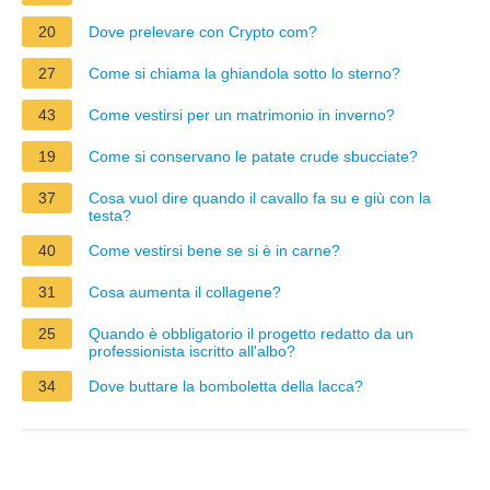
20
Dove prelevare con Crypto com?
27
Come si chiama la ghiandola sotto lo sterno?
43
Come vestirsi per un matrimonio in inverno?
19
Come si conservano le patate crude sbucciate?
37
Cosa vuol dire quando il cavallo fa su e giù con la
testa?
40
Come vestirsi bene se si è in carne?
31
Cosa aumenta il collagene?
25
Quando è obbligatorio il progetto redatto da un
professionista iscritto all'albo?
34
Dove buttare la bomboletta della lacca?