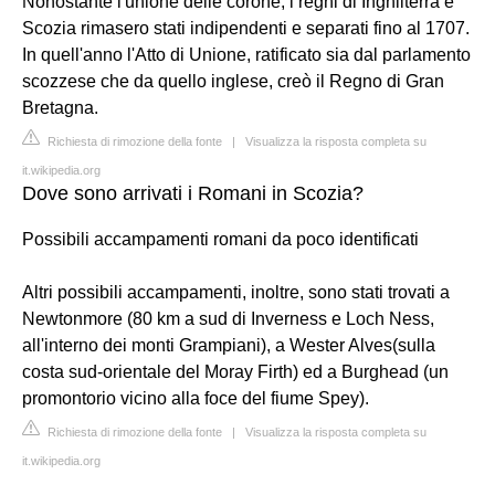
Nonostante l'unione delle corone, i regni di Inghilterra e
Scozia rimasero stati indipendenti e separati fino al 1707.
In quell'anno l'Atto di Unione, ratificato sia dal parlamento
scozzese che da quello inglese, creò il Regno di Gran
Bretagna.
Richiesta di rimozione della fonte
|
Visualizza la risposta completa su
it.wikipedia.org
Dove sono arrivati i Romani in Scozia?
Possibili accampamenti romani da poco identificati
Altri possibili accampamenti, inoltre, sono stati trovati a
Newtonmore (80 km a sud di Inverness e Loch Ness,
all'interno dei monti Grampiani), a Wester Alves(sulla
costa sud-orientale del Moray Firth) ed a Burghead (un
promontorio vicino alla foce del fiume Spey).
Richiesta di rimozione della fonte
|
Visualizza la risposta completa su
it.wikipedia.org