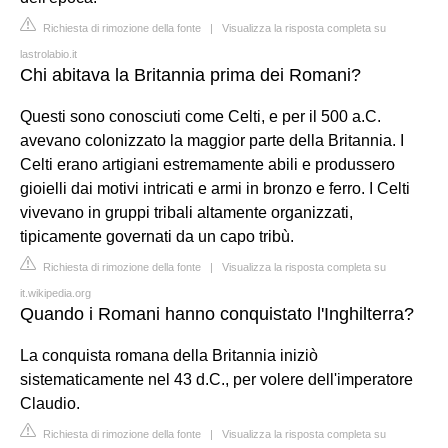
Richiesta di rimozione della fonte
|
Visualizza la risposta completa su
lastrolabio.it
Chi abitava la Britannia prima dei Romani?
Questi sono conosciuti come Celti, e per il 500 a.C.
avevano colonizzato la maggior parte della Britannia. I
Celti erano artigiani estremamente abili e produssero
gioielli dai motivi intricati e armi in bronzo e ferro. I Celti
vivevano in gruppi tribali altamente organizzati,
tipicamente governati da un capo tribù.
Richiesta di rimozione della fonte
|
Visualizza la risposta completa su
it.wikipedia.org
Quando i Romani hanno conquistato l'Inghilterra?
La conquista romana della Britannia iniziò
sistematicamente nel 43 d.C., per volere dell'imperatore
Claudio.
Richiesta di rimozione della fonte
|
Visualizza la risposta completa su