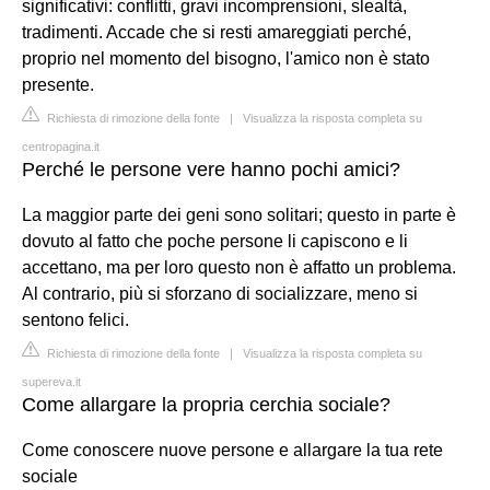
significativi: conflitti, gravi incomprensioni, slealtà,
tradimenti. Accade che si resti amareggiati perché,
proprio nel momento del bisogno, l'amico non è stato
presente.
Richiesta di rimozione della fonte
|
Visualizza la risposta completa su
centropagina.it
Perché le persone vere hanno pochi amici?
La maggior parte dei geni sono solitari; questo in parte è
dovuto al fatto che poche persone li capiscono e li
accettano, ma per loro questo non è affatto un problema.
Al contrario, più si sforzano di socializzare, meno si
sentono felici.
Richiesta di rimozione della fonte
|
Visualizza la risposta completa su
supereva.it
Come allargare la propria cerchia sociale?
Come conoscere nuove persone e allargare la tua rete
sociale