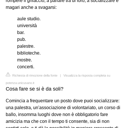
rompere il ghiaccio, a parlare tra di loro, a socializzare e
magari anche a svagarsi:
aule studio.
università
bar.
pub.
palestre.
biblioteche.
mostre.
concerti.
Richiesta di rimozione della fonte
|
Visualizza la risposta completa su
potenza.unicusano.it
Cosa fare se si è da soli?
Comincia a frequentare un posto dove puoi socializzare:
una palestra, un'associazione di volontariato, un corso di
ballo, insomma luoghi dove non è obbligatorio fare
amicizia ma che con il tempo ti consente, sia di non