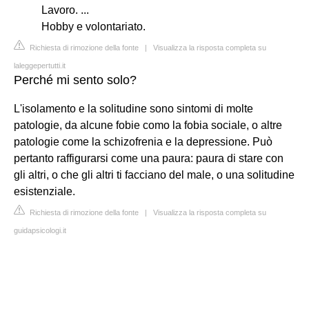
Lavoro. ...
Hobby e volontariato.
Richiesta di rimozione della fonte
|
Visualizza la risposta completa su
laleggepertutti.it
Perché mi sento solo?
L'isolamento e la solitudine sono sintomi di molte
patologie, da alcune fobie como la fobia sociale, o altre
patologie come la schizofrenia e la depressione. Può
pertanto raffigurarsi come una paura: paura di stare con
gli altri, o che gli altri ti facciano del male, o una solitudine
esistenziale.
Richiesta di rimozione della fonte
|
Visualizza la risposta completa su
guidapsicologi.it