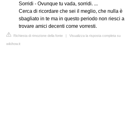
Sorridi - Ovunque tu vada, sorridi. ...
Cerca di ricordare che sei il meglio, che nulla è
sbagliato in te ma in questo periodo non riesci a
trovare amici decenti come vorresti.
Richiesta di rimozione della fonte
|
Visualizza la risposta completa su
wikihow.it