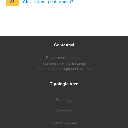
33
Chi è l'ex moglie di Mango?
Contattaci
Progetto amatoriale di
condivisione informazioni
sulle aree di sosta presenti in Italia.
Tipologia Aree
Parcheggi
Campeggi
Aree Attrezzate