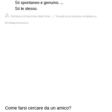
Sii spontaneo e genuino. ...
Sii te stesso.
Richiesta di rimozione della fonte
|
Visualizza la risposta completa su
fervidaispirazione.it
Come farsi cercare da un amico?