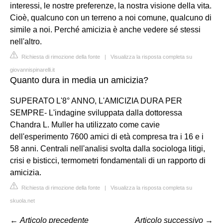
interessi, le nostre preferenze, la nostra visione della vita.
Cioè, qualcuno con un terreno a noi comune, qualcuno di
simile a noi. Perché amicizia è anche vedere sé stessi
nell'altro.
Richiesta di rimozione della fonte
|
Visualizza la risposta completa su
giovannispinarelli.it
Quanto dura in media un amicizia?
SUPERATO L'8° ANNO, L'AMICIZIA DURA PER
SEMPRE- L'indagine sviluppata dalla dottoressa
Chandra L. Muller ha utilizzato come cavie
dell'esperimento 7600 amici di età compresa tra i 16 e i
58 anni. Centrali nell'analisi svolta dalla sociologa litigi,
crisi e bisticci, termometri fondamentali di un rapporto di
amicizia.
Richiesta di rimozione della fonte
|
Visualizza la risposta completa su
skuola.net
←
Articolo precedente
Articolo successivo
→