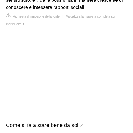
sentirti solo, e ti dà la possibilità in maniera crescente di
conoscere e intessere rapporti sociali.
Richiesta di rimozione della fonte
|
Visualizza la risposta completa su
marieclaire.it
Come si fa a stare bene da soli?