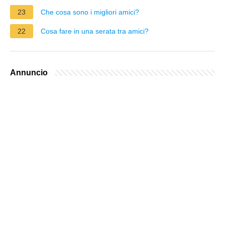
23
Che cosa sono i migliori amici?
22
Cosa fare in una serata tra amici?
Annuncio