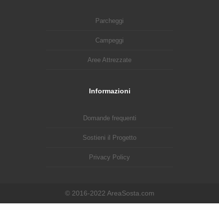
Parcheggi
Campeggi
Aree Attrezzate
Informazioni
Domande frequenti
Sostieni il Progetto
Privacy Policy
© 2016-2022 AreaSosta.com