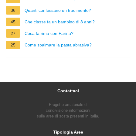
36
Quanti confessano un tradimento?
45
Che classe fa un bambino di 8 anni?
27
Cosa fa rima con Farina?
25
Come spalmare la pasta abrasiva?
Contattaci
Progetto amatoriale di
condivisione informazioni
sulle aree di sosta presenti in Italia.
Tipologia Aree