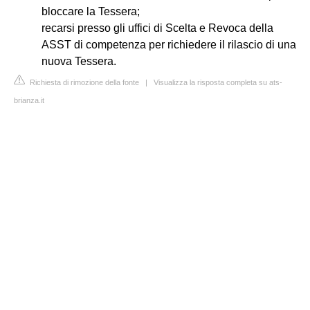
bloccare la Tessera;
recarsi presso gli uffici di Scelta e Revoca della
ASST di competenza per richiedere il rilascio di una
nuova Tessera.
Richiesta di rimozione della fonte
|
Visualizza la risposta completa su ats-
brianza.it