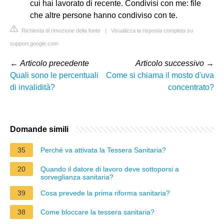
cui hai lavorato di recente. Condivisi con me: file
che altre persone hanno condiviso con te.
Richiesta di rimozione della fonte
|
Visualizza la risposta completa su
support.google.com
←
Articolo precedente
Articolo successivo
→
Quali sono le percentuali
Come si chiama il mosto d'uva
di invalidità?
concentrato?
Domande simili
35
Perché va attivata la Tessera Sanitaria?
20
Quando il datore di lavoro deve sottoporsi a
sorveglianza sanitaria?
39
Cosa prevede la prima riforma sanitaria?
38
Come bloccare la tessera sanitaria?