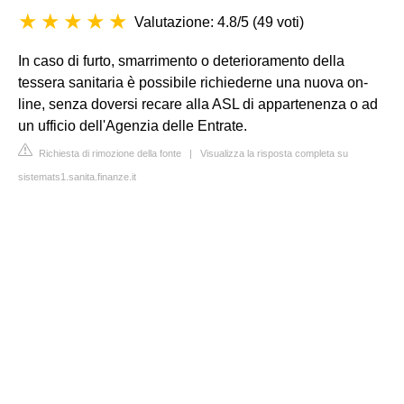
Valutazione: 4.8/5
(
49 voti
)
In caso di furto, smarrimento o deterioramento della
tessera sanitaria è possibile richiederne una nuova on-
line, senza doversi recare alla ASL di appartenenza o ad
un ufficio dell'Agenzia delle Entrate.
Richiesta di rimozione della fonte
|
Visualizza la risposta completa su
sistemats1.sanita.finanze.it