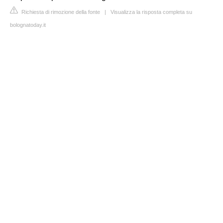
Richiesta di rimozione della fonte
|
Visualizza la risposta completa su
bolognatoday.it