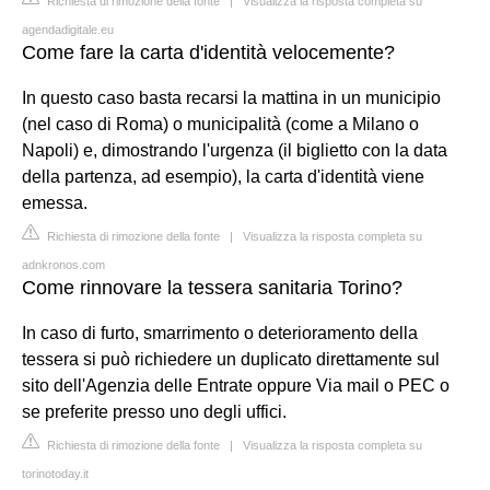
Richiesta di rimozione della fonte
|
Visualizza la risposta completa su
agendadigitale.eu
Come fare la carta d'identità velocemente?
In questo caso basta recarsi la mattina in un municipio
(nel caso di Roma) o municipalità (come a Milano o
Napoli) e, dimostrando l'urgenza (il biglietto con la data
della partenza, ad esempio), la carta d'identità viene
emessa.
Richiesta di rimozione della fonte
|
Visualizza la risposta completa su
adnkronos.com
Come rinnovare la tessera sanitaria Torino?
In caso di furto, smarrimento o deterioramento della
tessera si può richiedere un duplicato direttamente sul
sito dell'Agenzia delle Entrate oppure Via mail o PEC o
se preferite presso uno degli uffici.
Richiesta di rimozione della fonte
|
Visualizza la risposta completa su
torinotoday.it