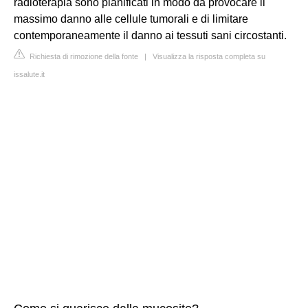
radioterapia sono pianificati in modo da provocare il
massimo danno alle cellule tumorali e di limitare
contemporaneamente il danno ai tessuti sani circostanti.
Richiesta di rimozione della fonte
|
Visualizza la risposta completa su
issalute.it