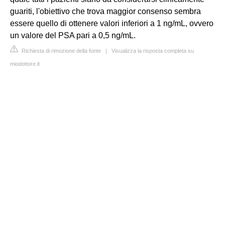
guariti, l'obiettivo che trova maggior consenso sembra
essere quello di ottenere valori inferiori a 1 ng/mL, ovvero
un valore del PSA pari a 0,5 ng/mL.
Richiesta di rimozione della fonte
|
Visualizza la risposta completa su
miodottore.it