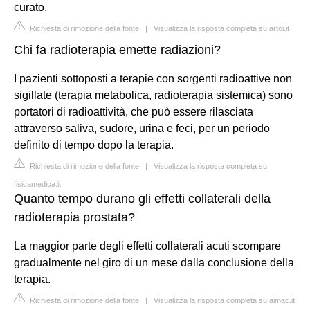
curato.
Richiesta di rimozione della fonte
|
Visualizza la risposta completa su artoi.it
Chi fa radioterapia emette radiazioni?
I pazienti sottoposti a terapie con sorgenti radioattive non
sigillate (terapia metabolica, radioterapia sistemica) sono
portatori di radioattività, che può essere rilasciata
attraverso saliva, sudore, urina e feci, per un periodo
definito di tempo dopo la terapia.
Richiesta di rimozione della fonte
|
Visualizza la risposta completa su
fisicamedica.it
Quanto tempo durano gli effetti collaterali della
radioterapia prostata?
La maggior parte degli effetti collaterali acuti scompare
gradualmente nel giro di un mese dalla conclusione della
terapia.
Richiesta di rimozione della fonte
|
Visualizza la risposta completa su aimac.it