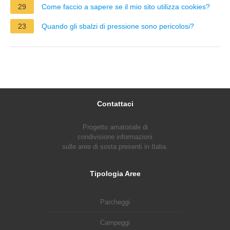
29
Come faccio a sapere se il mio sito utilizza cookies?
23
Quando gli sbalzi di pressione sono pericolosi?
Contattaci
Progetto amatoriale di
condivisione informazioni
sulle aree di sosta presenti in Italia.
Tipologia Aree
Parcheggi
Campeggi