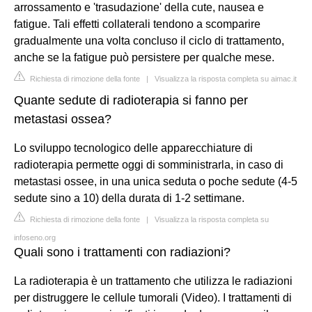
arrossamento e 'trasudazione' della cute, nausea e
fatigue. Tali effetti collaterali tendono a scomparire
gradualmente una volta concluso il ciclo di trattamento,
anche se la fatigue può persistere per qualche mese.
Richiesta di rimozione della fonte
|
Visualizza la risposta completa su aimac.it
Quante sedute di radioterapia si fanno per
metastasi ossea?
Lo sviluppo tecnologico delle apparecchiature di
radioterapia permette oggi di somministrarla, in caso di
metastasi ossee, in una unica seduta o poche sedute (4-5
sedute sino a 10) della durata di 1-2 settimane.
Richiesta di rimozione della fonte
|
Visualizza la risposta completa su
infoseno.org
Quali sono i trattamenti con radiazioni?
La radioterapia è un trattamento che utilizza le radiazioni
per distruggere le cellule tumorali (Video). I trattamenti di