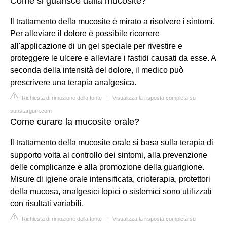
Come si guarisce dalla mucosite?
Il trattamento della mucosite è mirato a risolvere i sintomi.
Per alleviare il dolore è possibile ricorrere
all'applicazione di un gel speciale per rivestire e
proteggere le ulcere e alleviare i fastidi causati da esse. A
seconda della intensità del dolore, il medico può
prescrivere una terapia analgesica.
Richiesta di rimozione della fonte
|
Visualizza la risposta completa su
sunstargum.com
Come curare la mucosite orale?
Il trattamento della mucosite orale si basa sulla terapia di
supporto volta al controllo dei sintomi, alla prevenzione
delle complicanze e alla promozione della guarigione.
Misure di igiene orale intensificata, crioterapia, protettori
della mucosa, analgesici topici o sistemici sono utilizzati
con risultati variabili.
Richiesta di rimozione della fonte
|
Visualizza la risposta completa su