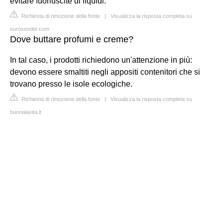
evitare fuoriuscite di liquidi.
Richiesta di rimozione della fonte
|
Visualizza la risposta completa su
eurosender.com
Dove buttare profumi e creme?
In tal caso, i prodotti richiedono un'attenzione in più:
devono essere smaltiti negli appositi contenitori che si
trovano presso le isole ecologiche.
Richiesta di rimozione della fonte
|
Visualizza la risposta completa su
buonalavita.it