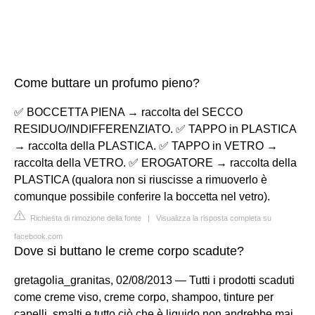
Come buttare un profumo pieno?
✅ BOCCETTA PIENA → raccolta del SECCO
RESIDUO/INDIFFERENZIATO. ✅ TAPPO in PLASTICA
→ raccolta della PLASTICA. ✅ TAPPO in VETRO →
raccolta della VETRO. ✅ EROGATORE → raccolta della
PLASTICA (qualora non si riuscisse a rimuoverlo è
comunque possibile conferire la boccetta nel vetro).
Richiesta di rimozione della fonte
|
Visualizza la risposta completa su
facebook.com
Dove si buttano le creme corpo scadute?
gretagolia_granitas, 02/08/2013 — Tutti i prodotti scaduti
come creme viso, creme corpo, shampoo, tinture per
capelli, smalti e tutto ciò che è liquido non andrebbe mai