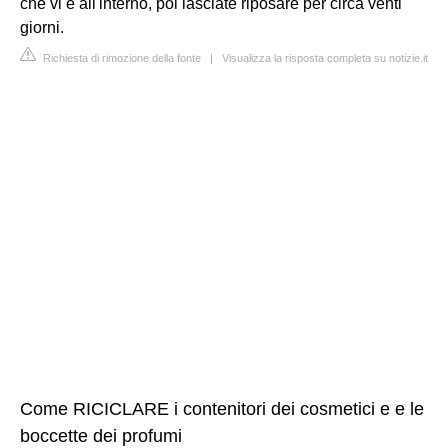
che vi è all'interno, poi lasciate riposare per circa venti
giorni.
Richiesta di rimozione della fonte
|
Visualizza la risposta completa su notizie.it
Come RICICLARE i contenitori dei cosmetici e e le
boccette dei profumi