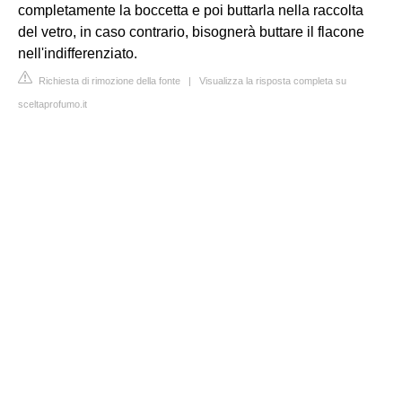
completamente la boccetta e poi buttarla nella raccolta
del vetro, in caso contrario, bisognerà buttare il flacone
nell'indifferenziato.
Richiesta di rimozione della fonte
|
Visualizza la risposta completa su
sceltaprofumo.it