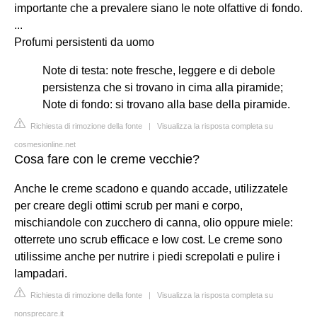
importante che a prevalere siano le note olfattive di fondo.
...
Profumi persistenti da uomo
Note di testa: note fresche, leggere e di debole
persistenza che si trovano in cima alla piramide;
Note di fondo: si trovano alla base della piramide.
Richiesta di rimozione della fonte
|
Visualizza la risposta completa su
cosmesionline.net
Cosa fare con le creme vecchie?
Anche le creme scadono e quando accade, utilizzatele
per creare degli ottimi scrub per mani e corpo,
mischiandole con zucchero di canna, olio oppure miele:
otterrete uno scrub efficace e low cost. Le creme sono
utilissime anche per nutrire i piedi screpolati e pulire i
lampadari.
Richiesta di rimozione della fonte
|
Visualizza la risposta completa su
nonsprecare.it