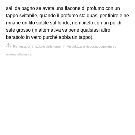
sali da bagno se avete una flacone di profumo con un
tappo svitabile, quando il profumo sta quasi per finire e ne
rimane un filo sottile sul fondo, riempitelo con un po' di
sale grosso (in alternativa va bene qualsiasi altro
barattolo in vetro purché abbia un tappo).
Richiesta di rimozione della fonte
|
Visualizza la risposta completa su
unideanellemani.it