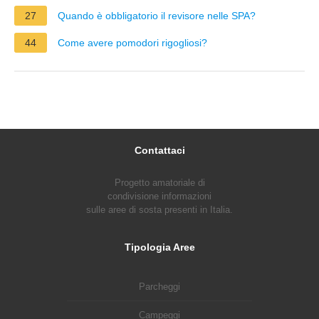
27
Quando è obbligatorio il revisore nelle SPA?
44
Come avere pomodori rigogliosi?
Contattaci
Progetto amatoriale di
condivisione informazioni
sulle aree di sosta presenti in Italia.
Tipologia Aree
Parcheggi
Campeggi