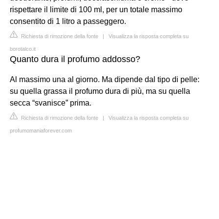
rispettare il limite di 100 ml, per un totale massimo
consentito di 1 litro a passeggero.
Richiesta di rimozione della fonte
|
Visualizza la risposta completa su
borotalco.it
Quanto dura il profumo addosso?
Al massimo una al giorno. Ma dipende dal tipo di pelle:
su quella grassa il profumo dura di più, ma su quella
secca “svanisce” prima.
Richiesta di rimozione della fonte
|
Visualizza la risposta completa su
profumomaniaforever.com