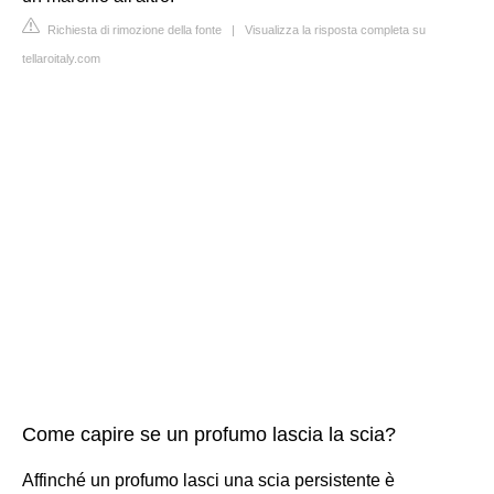
Richiesta di rimozione della fonte
|
Visualizza la risposta completa su
tellaroitaly.com
Come capire se un profumo lascia la scia?
Affinché un profumo lasci una scia persistente è