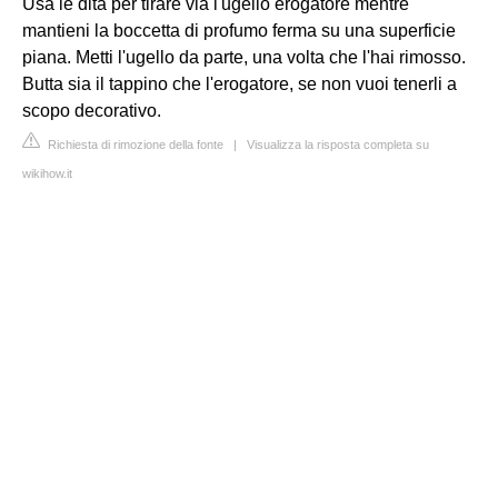
Usa le dita per tirare via l'ugello erogatore mentre
mantieni la boccetta di profumo ferma su una superficie
piana. Metti l'ugello da parte, una volta che l'hai rimosso.
Butta sia il tappino che l'erogatore, se non vuoi tenerli a
scopo decorativo.
Richiesta di rimozione della fonte
|
Visualizza la risposta completa su
wikihow.it