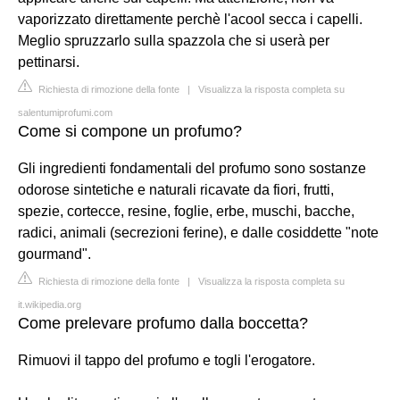
vaporizzato direttamente perchè l'acool secca i capelli.
Meglio spruzzarlo sulla spazzola che si userà per
pettinarsi.
Richiesta di rimozione della fonte
|
Visualizza la risposta completa su
salentumiprofumi.com
Come si compone un profumo?
Gli ingredienti fondamentali del profumo sono sostanze
odorose sintetiche e naturali ricavate da fiori, frutti,
spezie, cortecce, resine, foglie, erbe, muschi, bacche,
radici, animali (secrezioni ferine), e dalle cosiddette "note
gourmand".
Richiesta di rimozione della fonte
|
Visualizza la risposta completa su
it.wikipedia.org
Come prelevare profumo dalla boccetta?
Rimuovi il tappo del profumo e togli l'erogatore.