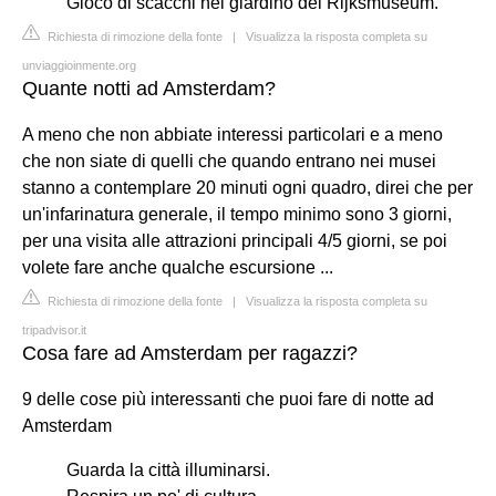
Gioco di scacchi nel giardino del Rijksmuseum.
Richiesta di rimozione della fonte
|
Visualizza la risposta completa su
unviaggioinmente.org
Quante notti ad Amsterdam?
A meno che non abbiate interessi particolari e a meno
che non siate di quelli che quando entrano nei musei
stanno a contemplare 20 minuti ogni quadro, direi che per
un'infarinatura generale, il tempo minimo sono 3 giorni,
per una visita alle attrazioni principali 4/5 giorni, se poi
volete fare anche qualche escursione ...
Richiesta di rimozione della fonte
|
Visualizza la risposta completa su
tripadvisor.it
Cosa fare ad Amsterdam per ragazzi?
9 delle cose più interessanti che puoi fare di notte ad
Amsterdam
Guarda la città illuminarsi.