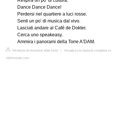
Respira un po' di cultura.
Dance Dance Dance!
Perdersi nel quartiere a luci rosse.
Senti un po' di musica dal vivo.
Lasciati andare al Café de Dokter.
Cerca uno speakeasy.
Ammira i panorami della Torre A'DAM.
Richiesta di rimozione della fonte
|
Visualizza la risposta completa su
clinkhostels.com