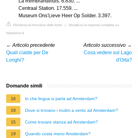
La Rembrandthuis. 6.830. ...
Centraal Station. 17.559. ...
Museum Ons'Lieve Heer Op Solder. 3.397.
Richiesta di rimozione della fonte
|
Visualizza la risposta completa su
tripadvisor.it
←
Articolo precedente
Articolo successivo
→
Quali cialde per De
Cosa vedere sul Lago
Longhi?
d'Orta?
Domande simili
16
In che lingua si parla ad Amsterdam?
18
Dove si trovano i mulini a vento ad Amsterdam?
15
Come trovare stanza ad Amsterdam?
19
Quando costa meno Amsterdam?