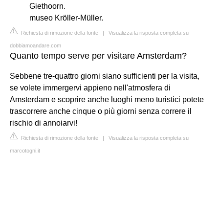
Giethoorn.
museo Kröller-Müller.
Richiesta di rimozione della fonte
|
Visualizza la risposta completa su
dobbiamoandare.com
Quanto tempo serve per visitare Amsterdam?
Sebbene tre-quattro giorni siano sufficienti per la visita,
se volete immergervi appieno nell'atmosfera di
Amsterdam e scoprire anche luoghi meno turistici potete
trascorrere anche cinque o più giorni senza correre il
rischio di annoiarvi!
Richiesta di rimozione della fonte
|
Visualizza la risposta completa su
marcotogni.it