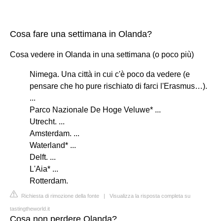
Cosa fare una settimana in Olanda?
Cosa vedere in Olanda in una settimana (o poco più)
Nimega. Una città in cui c'è poco da vedere (e
pensare che ho pure rischiato di farci l'Erasmus…).
...
Parco Nazionale De Hoge Veluwe* ...
Utrecht. ...
Amsterdam. ...
Waterland* ...
Delft. ...
L'Aia* ...
Rotterdam.
Richiesta di rimozione della fonte
|
Visualizza la risposta completa su
tastingtheworld.it
Cosa non perdere Olanda?