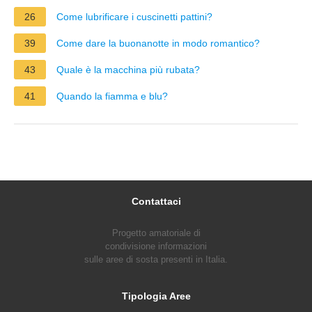
26
Come lubrificare i cuscinetti pattini?
39
Come dare la buonanotte in modo romantico?
43
Quale è la macchina più rubata?
41
Quando la fiamma e blu?
Contattaci
Progetto amatoriale di
condivisione informazioni
sulle aree di sosta presenti in Italia.
Tipologia Aree