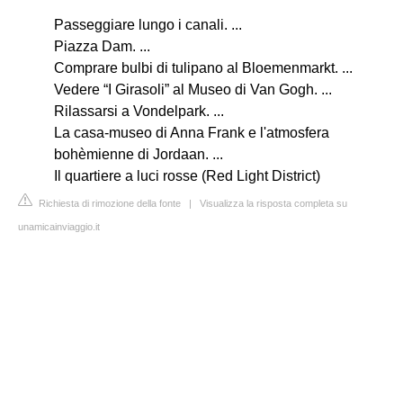
Passeggiare lungo i canali. ...
Piazza Dam. ...
Comprare bulbi di tulipano al Bloemenmarkt. ...
Vedere “I Girasoli” al Museo di Van Gogh. ...
Rilassarsi a Vondelpark. ...
La casa-museo di Anna Frank e l'atmosfera
bohèmienne di Jordaan. ...
Il quartiere a luci rosse (Red Light District)
Richiesta di rimozione della fonte
|
Visualizza la risposta completa su
unamicainviaggio.it