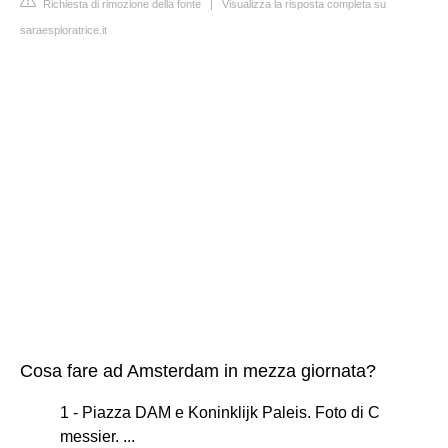
Richiesta di rimozione della fonte
|
Visualizza la risposta completa su
saraesploratrice.it
Cosa fare ad Amsterdam in mezza giornata?
1 - Piazza DAM e Koninklijk Paleis. Foto di C
messier. ...