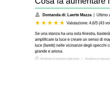
Cosa fa aumentare l
Domanda di: Laerte Mazza
| Ultimo 
Valutazione: 4.6/5
(
43 vot
Se una stanza ha una sola finestra, basterà
amplificare la luce e creare un senso di m
luce (faretti) nelle vicinanze degli specchi
grande e ariosa.
Richiesta di rimozione della fonte
|
Visualizza la risposta