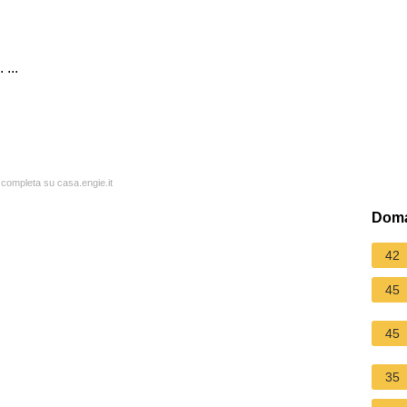
 ...
a completa su casa.engie.it
Doma
42
45
45
35