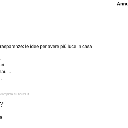
Annu
trasparenze: le idee per avere più luce in casa
.
i. ...
ai. ...
.
a completa su houzz.it
a?
ia