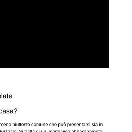
late
 casa?
nomeno piuttosto comune che può presentarsi sia in
industriale. Si tratta di un improvviso abbassamento