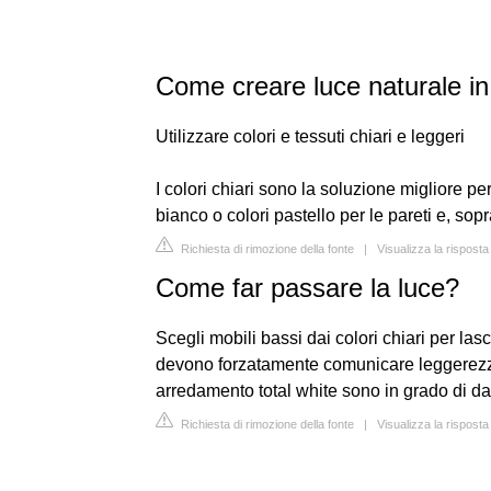
Come creare luce naturale i
Utilizzare colori e tessuti chiari e leggeri
I colori chiari sono la soluzione migliore pe
bianco o colori pastello per le pareti e, soprat
Richiesta di rimozione della fonte
|
Visualizza la rispost
Come far passare la luce?
Scegli mobili bassi dai colori chiari per las
devono forzatamente comunicare leggerezza 
arredamento total white sono in grado di dar
Richiesta di rimozione della fonte
|
Visualizza la rispost