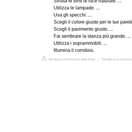
Sfrutta le fonti di luce naturale. ...
Utilizza le lampade. ...
Usa gli specchi. ...
Scegli il colore giusto per le tue pareti.
Scegli il pavimento giusto. ...
Fai sembrare la stanza più grande. ...
Utilizza i soprammobili. ...
Illumina il corridoio.
Richiesta di rimozione della fonte
|
Visualizza la rispost