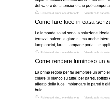
del valore della tensione che può comportare 
Richiesta di rimozione della fonte
|
Visualizza la risposta
Come fare luce in casa senz
Le lampade solari sono la soluzione ideale 
terrazzi, balconi e giardini, ma anche intern
lampioncini, faretti, lampade portatili e appl
Richiesta di rimozione della fonte
|
Visualizza la rispost
Come rendere luminoso un a
La prima regola per far sembrare un ambient
chiare (il bianco su tutte) per pareti, soffitt
alleato della luce: imbiancare le pareti è gi
buia.
Richiesta di rimozione della fonte
|
Visualizza la risposta