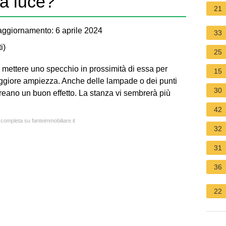
a luce?
21
aggiornamento: 6 aprile 2024
33
i
)
25
 mettere uno specchio in prossimità di essa per
15
aggiore ampiezza. Anche delle lampade o dei punti
30
 creano un buon effetto. La stanza vi sembrerà più
42
 completa su fanteimmobiliare.it
32
31
36
22