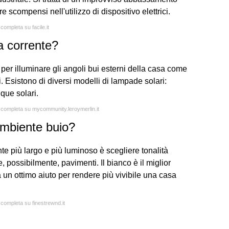
scompensi nell'utilizzo di dispositivo elettrici.
 completa su facile.it
a corrente?
per illuminare gli angoli bui esterni della casa come
i. Esistono di diversi modelli di lampade solari:
ique solari.
a completa su mycommunity.leroymerlin.it
mbiente buio?
e più largo e più luminoso è scegliere tonalità
o e, possibilmente, pavimenti. Il bianco è il miglior
à un ottimo aiuto per rendere più vivibile una casa
 completa su finestrewnd.it