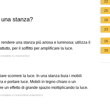
22
25
n una stanza?
16
23
16
r rendere una stanza più ariosa e luminosa: utilizza il
tutto, per il soffitto per amplificare la luce.
39
a completa su mansarda.it
ciare scorrere la luce. In una stanza buia i mobili
e portare luce. Mobili in legno chiaro o un
e un effetto di grande spazio moltiplicando la luce.
a completa su tramontinarredamenti.it