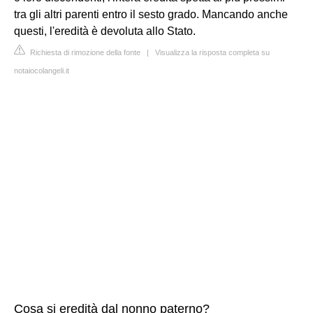
tra gli altri parenti entro il sesto grado. Mancando anche
questi, l'eredità è devoluta allo Stato.
Richiesta di rimozione della fonte
|
Visualizza la risposta completa su
notaiocolangeli.it
Cosa si eredità dal nonno paterno?