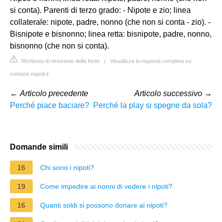
si conta). Parenti di terzo grado: - Nipote e zio; linea
collaterale: nipote, padre, nonno (che non si conta - zio). -
Bisnipote e bisnonno; linea retta: bisnipote, padre, nonno,
bisnonno (che non si conta).
Richiesta di rimozione della fonte
|
Visualizza la risposta completa su
comune.napoli.it
←
Articolo precedente
Articolo successivo
→
Perché piace baciare?
Perché la play si spegne da sola?
Domande simili
16
Chi sono i nipoti?
19
Come impedire ai nonni di vedere i nipoti?
16
Quanti soldi si possono donare ai nipoti?