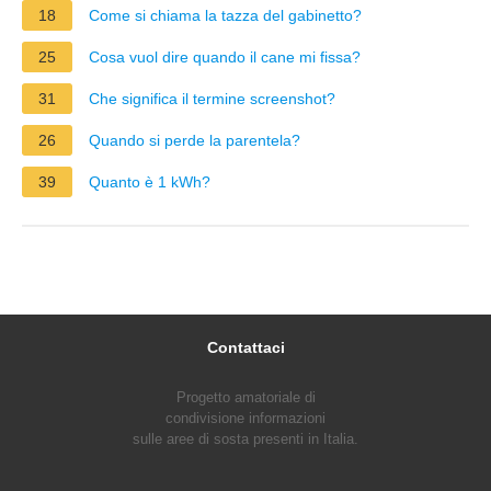
18
Come si chiama la tazza del gabinetto?
25
Cosa vuol dire quando il cane mi fissa?
31
Che significa il termine screenshot?
26
Quando si perde la parentela?
39
Quanto è 1 kWh?
Contattaci
Progetto amatoriale di
condivisione informazioni
sulle aree di sosta presenti in Italia.