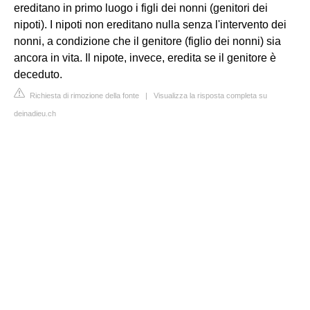
ereditano in primo luogo i figli dei nonni (genitori dei
nipoti). I nipoti non ereditano nulla senza l'intervento dei
nonni, a condizione che il genitore (figlio dei nonni) sia
ancora in vita. Il nipote, invece, eredita se il genitore è
deceduto.
Richiesta di rimozione della fonte
|
Visualizza la risposta completa su
deinadieu.ch