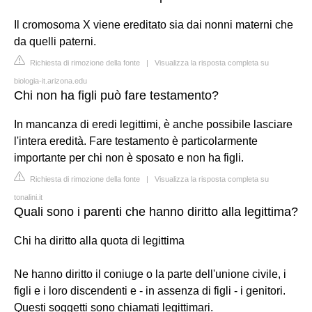
Il cromosoma X viene ereditato sia dai nonni materni che
da quelli paterni.
Richiesta di rimozione della fonte
|
Visualizza la risposta completa su
biologia-it.arizona.edu
Chi non ha figli può fare testamento?
In mancanza di eredi legittimi, è anche possibile lasciare
l'intera eredità. Fare testamento è particolarmente
importante per chi non è sposato e non ha figli.
Richiesta di rimozione della fonte
|
Visualizza la risposta completa su
tonalini.it
Quali sono i parenti che hanno diritto alla legittima?
Chi ha diritto alla quota di legittima
Ne hanno diritto il coniuge o la parte dell'unione civile, i
figli e i loro discendenti e - in assenza di figli - i genitori.
Questi soggetti sono chiamati legittimari.