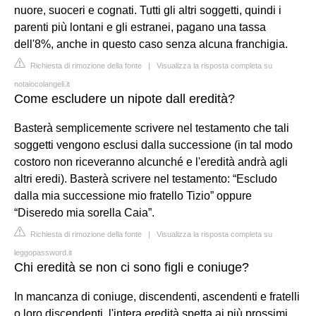
nuore, suoceri e cognati. Tutti gli altri soggetti, quindi i
parenti più lontani e gli estranei, pagano una tassa
dell'8%, anche in questo caso senza alcuna franchigia.
Richiesta di rimozione della fonte
|
Visualizza la risposta completa su
notaiocolangeli.it
Come escludere un nipote dall eredità?
Basterà semplicemente scrivere nel testamento che tali
soggetti vengono esclusi dalla successione (in tal modo
costoro non riceveranno alcunché e l'eredità andrà agli
altri eredi). Basterà scrivere nel testamento: “Escludo
dalla mia successione mio fratello Tizio” oppure
“Diseredo mia sorella Caia”.
Richiesta di rimozione della fonte
|
Visualizza la risposta completa su
leggopassword.it
Chi eredità se non ci sono figli e coniuge?
In mancanza di coniuge, discendenti, ascendenti e fratelli
o loro discendenti, l'intera eredità spetta ai più prossimi