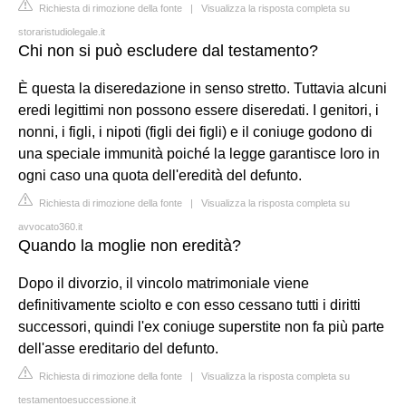
Richiesta di rimozione della fonte
|
Visualizza la risposta completa su
storaristudiolegale.it
Chi non si può escludere dal testamento?
È questa la diseredazione in senso stretto. Tuttavia alcuni
eredi legittimi non possono essere diseredati. I genitori, i
nonni, i figli, i nipoti (figli dei figli) e il coniuge godono di
una speciale immunità poiché la legge garantisce loro in
ogni caso una quota dell'eredità del defunto.
Richiesta di rimozione della fonte
|
Visualizza la risposta completa su
avvocato360.it
Quando la moglie non eredità?
Dopo il divorzio, il vincolo matrimoniale viene
definitivamente sciolto e con esso cessano tutti i diritti
successori, quindi l'ex coniuge superstite non fa più parte
dell'asse ereditario del defunto.
Richiesta di rimozione della fonte
|
Visualizza la risposta completa su
testamentoesuccessione.it