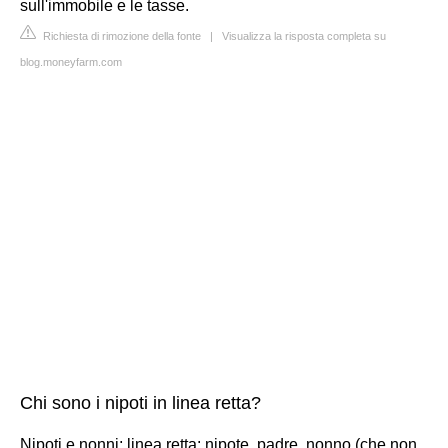
sull'immobile e le tasse.
Richiesta di rimozione della fonte
|
Visualizza la risposta completa su
blog.moneyfarm.com
Chi sono i nipoti in linea retta?
Nipoti e nonni; linea retta: nipote, padre, nonno (che non