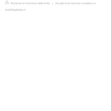
Richiesta di rimozione della fonte
|
Visualizza la risposta completa su
studiolegalepau.it