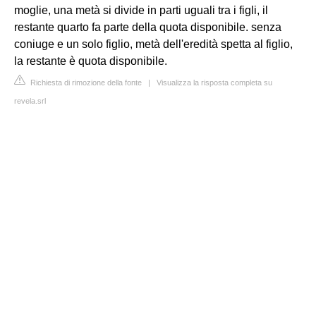
moglie, una metà si divide in parti uguali tra i figli, il
restante quarto fa parte della quota disponibile. senza
coniuge e un solo figlio, metà dell'eredità spetta al figlio,
la restante è quota disponibile.
Richiesta di rimozione della fonte
|
Visualizza la risposta completa su
revela.srl