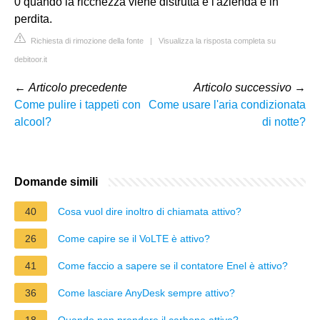
0 quando la ricchezza viene distrutta e l'azienda è in
perdita.
Richiesta di rimozione della fonte
|
Visualizza la risposta completa su
debitoor.it
←
Articolo precedente
Articolo successivo
→
Come pulire i tappeti con
Come usare l'aria condizionata
alcool?
di notte?
Domande simili
40
Cosa vuol dire inoltro di chiamata attivo?
26
Come capire se il VoLTE è attivo?
41
Come faccio a sapere se il contatore Enel è attivo?
36
Come lasciare AnyDesk sempre attivo?
18
Quando non prendere il carbone attivo?