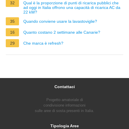
32
Qual è la proporzione di punti di ricarica pubblici che
ad oggi in Italia offrono una capacità di ricarica AC da
22 kW?
35
Quando conviene usare la lavastoviglie?
16
Quanto costano 2 settimane alle Canarie?
29
Che marca è refresh?
Contattaci
Progetto amatoriale di
condivisione informazioni
sulle aree di sosta presenti in Italia.
Tipologia Aree