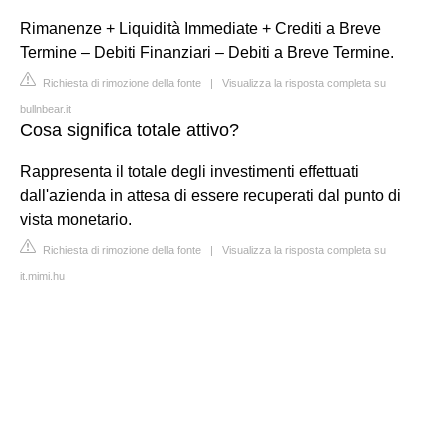
Rimanenze + Liquidità Immediate + Crediti a Breve
Termine – Debiti Finanziari – Debiti a Breve Termine.
Richiesta di rimozione della fonte
|
Visualizza la risposta completa su
bullnbear.it
Cosa significa totale attivo?
Rappresenta il totale degli investimenti effettuati
dall'azienda in attesa di essere recuperati dal punto di
vista monetario.
Richiesta di rimozione della fonte
|
Visualizza la risposta completa su
it.mimi.hu