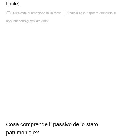
finale).
Richiesta di rimozione della fonte
|
Visualizza la risposta completa su
appuntieconsigli.wixsite.com
Cosa comprende il passivo dello stato
patrimoniale?