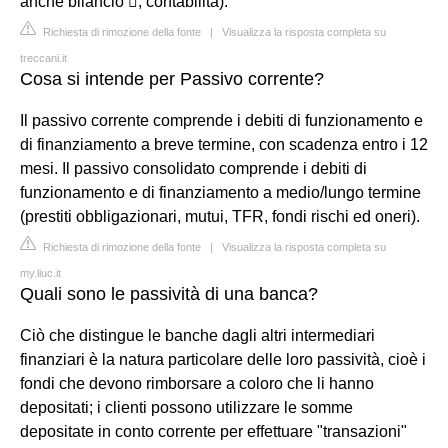
anche bilancio ; contabilità).
Richiesta di rimozione della fonte
|
Visualizza la risposta completa su
treccani.it
Cosa si intende per Passivo corrente?
Il passivo corrente comprende i debiti di funzionamento e
di finanziamento a breve termine, con scadenza entro i 12
mesi. Il passivo consolidato comprende i debiti di
funzionamento e di finanziamento a medio/lungo termine
(prestiti obbligazionari, mutui, TFR, fondi rischi ed oneri).
Richiesta di rimozione della fonte
|
Visualizza la risposta completa su
my.liuc.it
Quali sono le passività di una banca?
Ciò che distingue le banche dagli altri intermediari
finanziari è la natura particolare delle loro passività, cioè i
fondi che devono rimborsare a coloro che li hanno
depositati; i clienti possono utilizzare le somme
depositate in conto corrente per effettuare "transazioni"