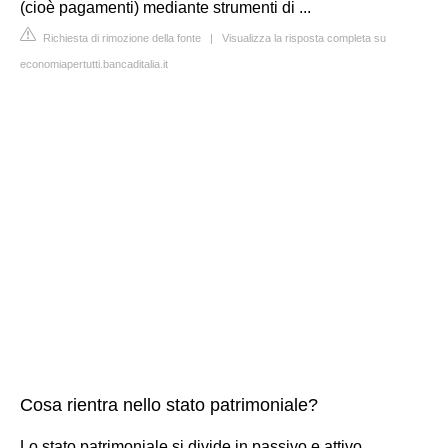
(cioè pagamenti) mediante strumenti di ...
Richiesta di rimozione della fonte
|
Visualizza la risposta completa su
economiapertutti.bancaditalia.it
Cosa rientra nello stato patrimoniale?
Lo stato patrimoniale si divide in passivo e attivo