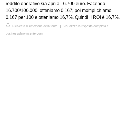
reddito operativo sia apri a 16.700 euro. Facendo
16.700/100.000, otteniamo 0.167; poi moltiplichiamo
0.167 per 100 e otteniamo 16,7%. Quindi il ROI è 16,7%.
Richiesta di rimozione della fonte
|
Visualizza la risposta completa su
businessplanvincente.com