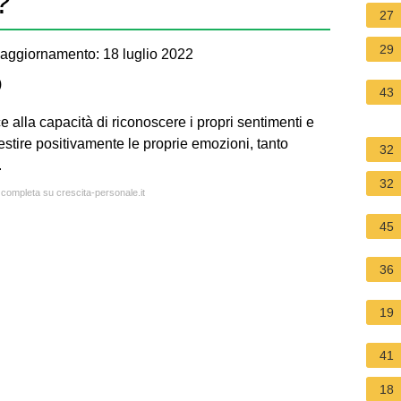
?
27
29
aggiornamento: 18 luglio 2022
)
43
e alla capacità di riconoscere i propri sentimenti e
 gestire positivamente le proprie emozioni, tanto
32
.
32
a completa su crescita-personale.it
45
36
19
41
18