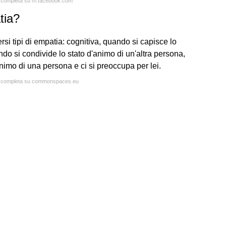
ta completa su m.facebook.com
tia?
rsi tipi di empatia: cognitiva, quando si capisce lo
do si condivide lo stato d'animo di un'altra persona,
nimo di una persona e ci si preoccupa per lei.
ta completa su commonspaces.eu