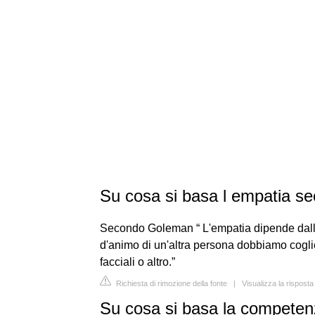
Su cosa si basa l empatia 
Secondo Goleman “ L'empatia dipende dall'at
d'animo di un'altra persona dobbiamo coglie
facciali o altro.”
Richiesta di rimozione della fonte
|
Visualizza la rispos
Su cosa si basa la compete