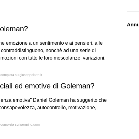
Annu
Goleman?
mine emozione a un sentimento e ai pensieri, alle
o contraddistinguono, nonchè ad una serie di
mozioni con tutte le loro mescolanze, variazioni,
 completa su giuseppelatte.it
ciali ed emotive di Goleman?
lligenza emotiva” Daniel Goleman ha suggerito che
consapevolezza, autocontrollo, motivazione,
a completa su ipermind.com