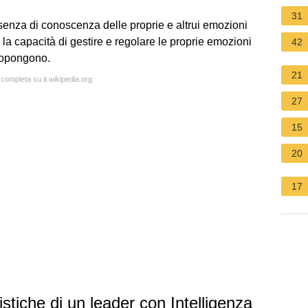
31
nza di conoscenza delle proprie e altrui emozioni
la capacità di gestire e regolare le proprie emozioni
42
propongono.
21
 completa su it.wikipedia.org
27
15
20
17
stiche di un leader con Intelligenza