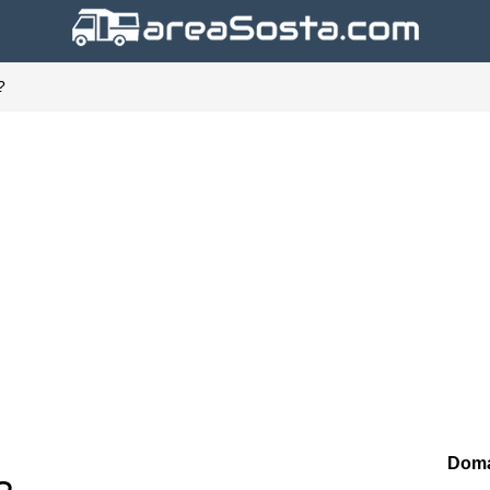
n?
Doma