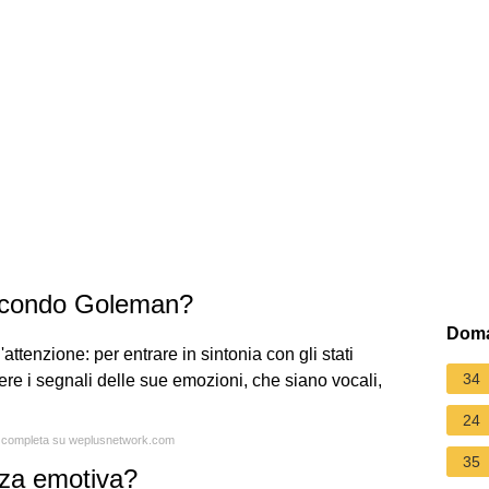
secondo Goleman?
Doma
tenzione: per entrare in sintonia con gli stati
34
re i segnali delle sue emozioni, che siano vocali,
24
ta completa su weplusnetwork.com
35
nza emotiva?