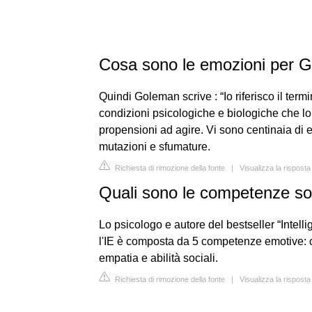
Cosa sono le emozioni per 
Quindi Goleman scrive : “Io riferisco il ter
condizioni psicologiche e biologiche che l
propensioni ad agire. Vi sono centinaia di e
mutazioni e sfumature.
Richiesta di rimozione della fonte
|
Visualizza la risposta
Quali sono le competenze so
Lo psicologo e autore del bestseller “Inte
l'IE è composta da 5 competenze emotive: 
empatia e abilità sociali.
Richiesta di rimozione della fonte
|
Visualizza la rispost