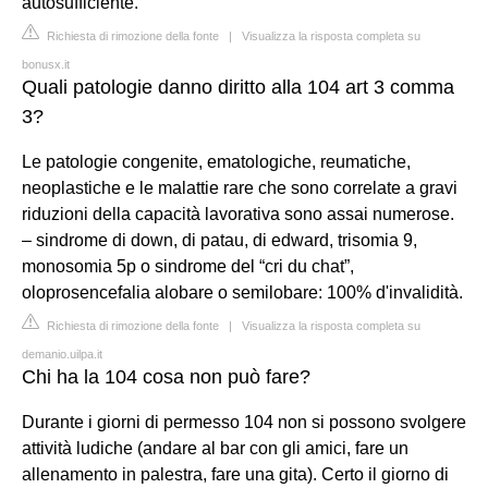
autosufficiente.
Richiesta di rimozione della fonte
|
Visualizza la risposta completa su
bonusx.it
Quali patologie danno diritto alla 104 art 3 comma
3?
Le patologie congenite, ematologiche, reumatiche,
neoplastiche e le malattie rare che sono correlate a gravi
riduzioni della capacità lavorativa sono assai numerose.
– sindrome di down, di patau, di edward, trisomia 9,
monosomia 5p o sindrome del “cri du chat”,
oloprosencefalia alobare o semilobare: 100% d'invalidità.
Richiesta di rimozione della fonte
|
Visualizza la risposta completa su
demanio.uilpa.it
Chi ha la 104 cosa non può fare?
Durante i giorni di permesso 104 non si possono svolgere
attività ludiche (andare al bar con gli amici, fare un
allenamento in palestra, fare una gita). Certo il giorno di