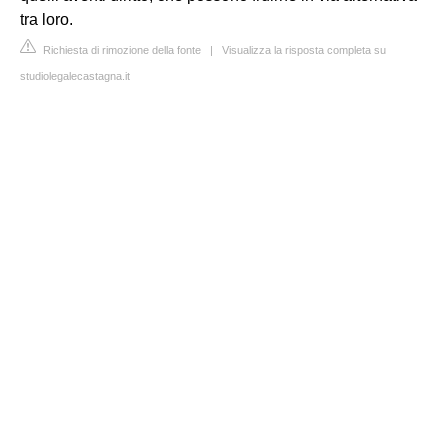
tra loro.
Richiesta di rimozione della fonte
|
Visualizza la risposta completa su
studiolegalecastagna.it