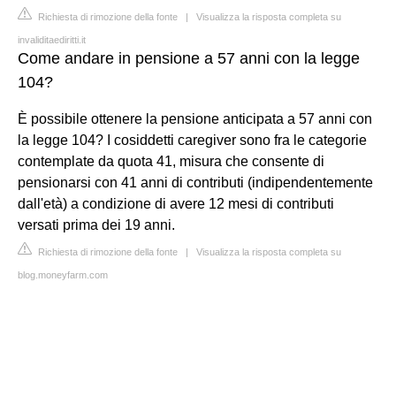
Richiesta di rimozione della fonte
|
Visualizza la risposta completa su
invaliditaediritti.it
Come andare in pensione a 57 anni con la legge
104?
È possibile ottenere la pensione anticipata a 57 anni con
la legge 104? I cosiddetti caregiver sono fra le categorie
contemplate da quota 41, misura che consente di
pensionarsi con 41 anni di contributi (indipendentemente
dall'età) a condizione di avere 12 mesi di contributi
versati prima dei 19 anni.
Richiesta di rimozione della fonte
|
Visualizza la risposta completa su
blog.moneyfarm.com