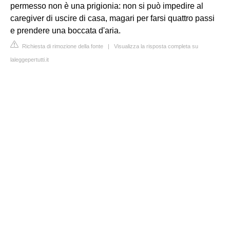
permesso non è una prigionia: non si può impedire al
caregiver di uscire di casa, magari per farsi quattro passi
e prendere una boccata d'aria.
Richiesta di rimozione della fonte
|
Visualizza la risposta completa su
laleggepertutti.it