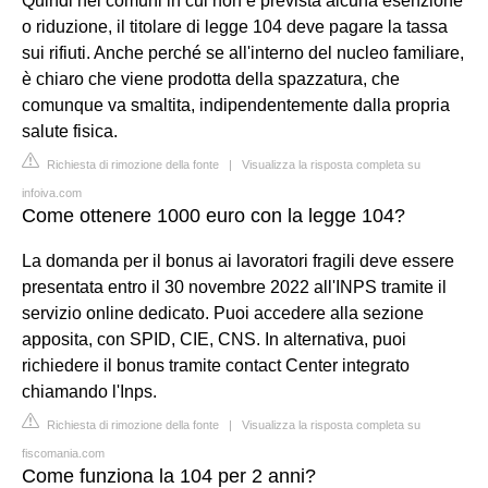
Quindi nei comuni in cui non è prevista alcuna esenzione
o riduzione, il titolare di legge 104 deve pagare la tassa
sui rifiuti. Anche perché se all'interno del nucleo familiare,
è chiaro che viene prodotta della spazzatura, che
comunque va smaltita, indipendentemente dalla propria
salute fisica.
Richiesta di rimozione della fonte
|
Visualizza la risposta completa su
infoiva.com
Come ottenere 1000 euro con la legge 104?
La domanda per il bonus ai lavoratori fragili deve essere
presentata entro il 30 novembre 2022 all'INPS tramite il
servizio online dedicato. Puoi accedere alla sezione
apposita, con SPID, CIE, CNS. In alternativa, puoi
richiedere il bonus tramite contact Center integrato
chiamando l'Inps.
Richiesta di rimozione della fonte
|
Visualizza la risposta completa su
fiscomania.com
Come funziona la 104 per 2 anni?