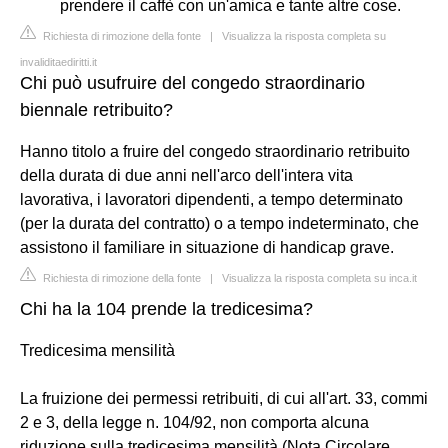
prendere il caffè con un'amica e tante altre cose.
Richiesta di rimozione della fonte
|
Visualizza la risposta completa su
invaliditaediritti.it
Chi può usufruire del congedo straordinario
biennale retribuito?
Hanno titolo a fruire del congedo straordinario retribuito
della durata di due anni nell'arco dell'intera vita
lavorativa, i lavoratori dipendenti, a tempo determinato
(per la durata del contratto) o a tempo indeterminato, che
assistono il familiare in situazione di handicap grave.
Richiesta di rimozione della fonte
|
Visualizza la risposta completa su inca.it
Chi ha la 104 prende la tredicesima?
Tredicesima mensilità
La fruizione dei permessi retribuiti, di cui all'art. 33, commi
2 e 3, della legge n. 104/92, non comporta alcuna
riduzione sulla tredicesima mensilità (Nota Circolare