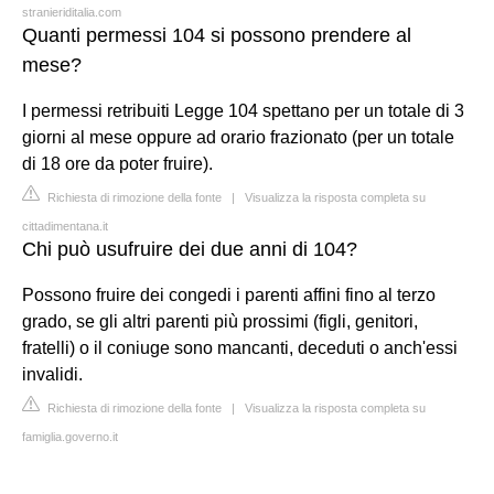
stranieriditalia.com
Quanti permessi 104 si possono prendere al
mese?
I permessi retribuiti Legge 104 spettano per un totale di 3
giorni al mese oppure ad orario frazionato (per un totale
di 18 ore da poter fruire).
Richiesta di rimozione della fonte
|
Visualizza la risposta completa su
cittadimentana.it
Chi può usufruire dei due anni di 104?
Possono fruire dei congedi i parenti affini fino al terzo
grado, se gli altri parenti più prossimi (figli, genitori,
fratelli) o il coniuge sono mancanti, deceduti o anch'essi
invalidi.
Richiesta di rimozione della fonte
|
Visualizza la risposta completa su
famiglia.governo.it