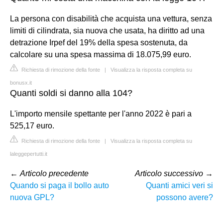
La persona con disabilità che acquista una vettura, senza
limiti di cilindrata, sia nuova che usata, ha diritto ad una
detrazione Irpef del 19% della spesa sostenuta, da
calcolare su una spesa massima di 18.075,99 euro.
Richiesta di rimozione della fonte
|
Visualizza la risposta completa su
bonusx.it
Quanti soldi si danno alla 104?
L'importo mensile spettante per l'anno 2022 è pari a
525,17 euro.
Richiesta di rimozione della fonte
|
Visualizza la risposta completa su
laleggepertutti.it
←
Articolo precedente
Articolo successivo
→
Quando si paga il bollo auto
Quanti amici veri si
nuova GPL?
possono avere?