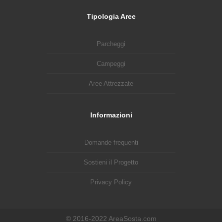
Tipologia Aree
Parcheggi
Campeggi
Aree Attrezzate
Informazioni
Domande frequenti
Sostieni il Progetto
Privacy Policy
© 2016-2022 AreaSosta.com