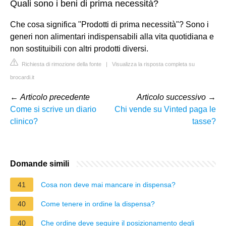
Quali sono i beni di prima necessità?
Che cosa significa "Prodotti di prima necessità"? Sono i
generi non alimentari indispensabili alla vita quotidiana e
non sostituibili con altri prodotti diversi.
Richiesta di rimozione della fonte
|
Visualizza la risposta completa su
brocardi.it
←
Articolo precedente
Articolo successivo
→
Come si scrive un diario
Chi vende su Vinted paga le
clinico?
tasse?
Domande simili
41
Cosa non deve mai mancare in dispensa?
40
Come tenere in ordine la dispensa?
40
Che ordine deve seguire il posizionamento degli