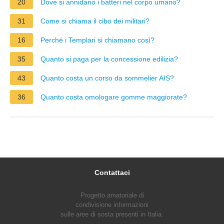
20
Dove si annidano i batteri nel corpo umano?
31
Come si chiama il cibo dei militari?
16
Perché i Templari si chiamano così?
35
Quanto si paga per la concessione edilizia?
43
Quanto costa un corso da sommelier AIS?
36
Quanto costa omologare gomme maggiorate?
Contattaci
Progetto amatoriale di
condivisione informazioni
sulle aree di sosta presenti in Italia.