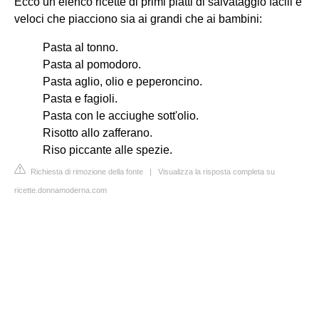
Ecco un elenco ricette di primi piatti di salvataggio facili e
veloci che piacciono sia ai grandi che ai bambini:
Pasta al tonno.
Pasta al pomodoro.
Pasta aglio, olio e peperoncino.
Pasta e fagioli.
Pasta con le acciughe sott'olio.
Risotto allo zafferano.
Riso piccante alle spezie.
Richiesta di rimozione della fonte
|
Visualizza la risposta completa su
ricette.donnamoderna.com