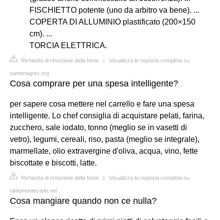
FISCHIETTO potente (uno da arbitro va bene). ...
COPERTA DI ALLUMINIO plastificato (200×150
cm). ...
TORCIA ELETTRICA.
Richiesta di rimozione della fonte
|
Visualizza la risposta completa su
santenagres.org
Cosa comprare per una spesa intelligente?
per sapere cosa mettere nel carrello e fare una spesa
intelligente. Lo chef consiglia di acquistare pelati, farina,
zucchero, sale iodato, tonno (meglio se in vasetti di
vetro), legumi, cereali, riso, pasta (meglio se integrale),
marmellate, olio extravergine d'oliva, acqua, vino, fette
biscottate e biscotti, latte.
Richiesta di rimozione della fonte
|
Visualizza la risposta completa su
radiomontecarlo.net
Cosa mangiare quando non ce nulla?