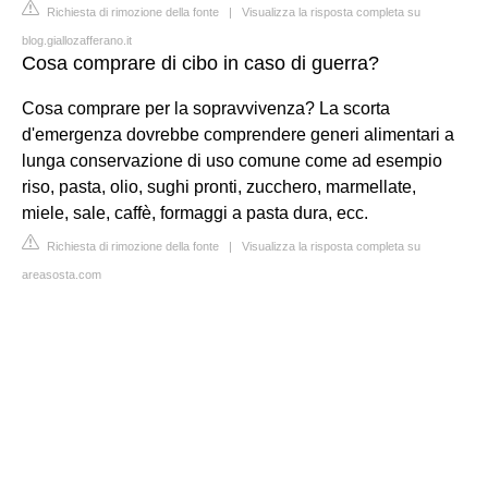
Richiesta di rimozione della fonte
|
Visualizza la risposta completa su
blog.giallozafferano.it
Cosa comprare di cibo in caso di guerra?
Cosa comprare per la sopravvivenza? La scorta
d'emergenza dovrebbe comprendere generi alimentari a
lunga conservazione di uso comune come ad esempio
riso, pasta, olio, sughi pronti, zucchero, marmellate,
miele, sale, caffè, formaggi a pasta dura, ecc.
Richiesta di rimozione della fonte
|
Visualizza la risposta completa su
areasosta.com