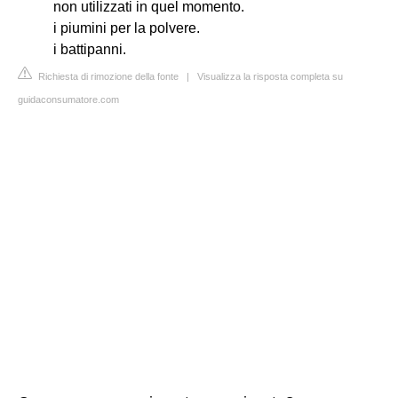
non utilizzati in quel momento.
i piumini per la polvere.
i battipanni.
Richiesta di rimozione della fonte
|
Visualizza la risposta completa su
guidaconsumatore.com