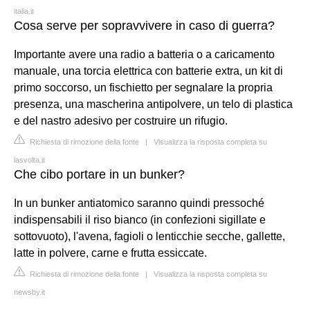
italia.it
Cosa serve per sopravvivere in caso di guerra?
Importante avere una radio a batteria o a caricamento
manuale, una torcia elettrica con batterie extra, un kit di
primo soccorso, un fischietto per segnalare la propria
presenza, una mascherina antipolvere, un telo di plastica
e del nastro adesivo per costruire un rifugio.
Richiesta di rimozione della fonte
|
Visualizza la risposta completa su
lasvolta.it
Che cibo portare in un bunker?
In un bunker antiatomico saranno quindi pressoché
indispensabili il riso bianco (in confezioni sigillate e
sottovuoto), l'avena, fagioli o lenticchie secche, gallette,
latte in polvere, carne e frutta essiccate.
Richiesta di rimozione della fonte
|
Visualizza la risposta completa su
newsby.it