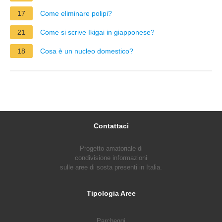
17
Come eliminare polipi?
21
Come si scrive Ikigai in giapponese?
18
Cosa è un nucleo domestico?
Contattaci
Progetto amatoriale di
condivisione informazioni
sulle aree di sosta presenti in Italia.
Tipologia Aree
Parcheggi