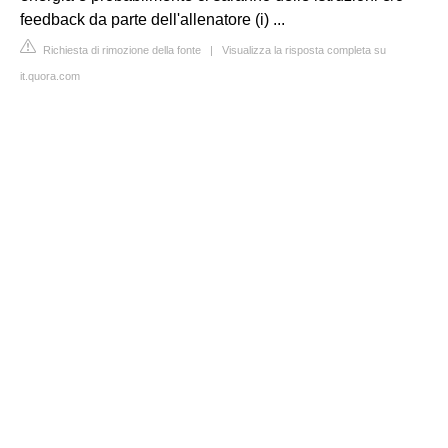
feedback da parte dell'allenatore (i) ...
Richiesta di rimozione della fonte
|
Visualizza la risposta completa su
it.quora.com