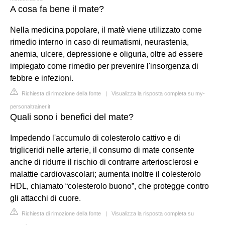
A cosa fa bene il mate?
Nella medicina popolare, il matè viene utilizzato come
rimedio interno in caso di reumatismi, neurastenia,
anemia, ulcere, depressione e oliguria, oltre ad essere
impiegato come rimedio per prevenire l'insorgenza di
febbre e infezioni.
Richiesta di rimozione della fonte
|
Visualizza la risposta completa su my-
personaltrainer.it
Quali sono i benefici del mate?
Impedendo l'accumulo di colesterolo cattivo e di
trigliceridi nelle arterie, il consumo di mate consente
anche di ridurre il rischio di contrarre arteriosclerosi e
malattie cardiovascolari; aumenta inoltre il colesterolo
HDL, chiamato “colesterolo buono”, che protegge contro
gli attacchi di cuore.
Richiesta di rimozione della fonte
|
Visualizza la risposta completa su