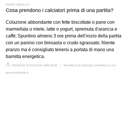
impuls.migros.ch
Cosa prendono i calciatori prima di una partita?
Colazione abbondante con fette biscottate o pane con
marmellata o miele, latte o yogurt, spremuta d'arancia e
caffè; Spuntino almeno 3 ore prima dell'inizio della partita
con un panino con bresaola o crudo sgrassato; Niente
pranzo ma è consigliato tenersi a portata di mano una
barretta energetica.
Richiesta di rimozione della fonte
|
Visualizza la risposta completa su my-
personaltrainer.it