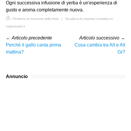
Ogni successiva infusione di yerba è un'esperienza di
gusto e aroma completamente nuova.
Richiesta di rimozione della fonte
|
Visualizza la risposta completa su
matemundo.it
←
Articolo precedente
Articolo successivo
→
Perché il gallo canta prima
Cosa cambia tra Alt e Alt
mattina?
Gr?
Annuncio