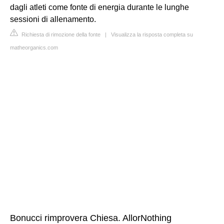
dagli atleti come fonte di energia durante le lunghe
sessioni di allenamento.
Richiesta di rimozione della fonte
|
Visualizza la risposta completa su
matheorganics.com
Bonucci rimprovera Chiesa. AllorNothing