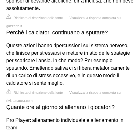
sponsor di bevande alcoliche, birra inclusa, che non beve
assolutamente.
Richiesta di rimozione della fonte
|
Visualizza la risposta completa su
gazzetta.it
Perché i calciatori continuano a sputare?
Queste azioni hanno ripercussioni sul sistema nervoso,
che finisce per stressarsi e mettere in atto delle strategie
per scaricare l'ansia. In che modo? Per esempio
sputando. Emettendo saliva ci si libera metaforicamente
di un carico di stress eccessivo, e in questo modo il
calciatore si sente meglio.
Richiesta di rimozione della fonte
|
Visualizza la risposta completa su
rivistanatura.com
Quante ore al giorno si allenano i giocatori?
Pro Player: allenamento individuale e allenamento in
team