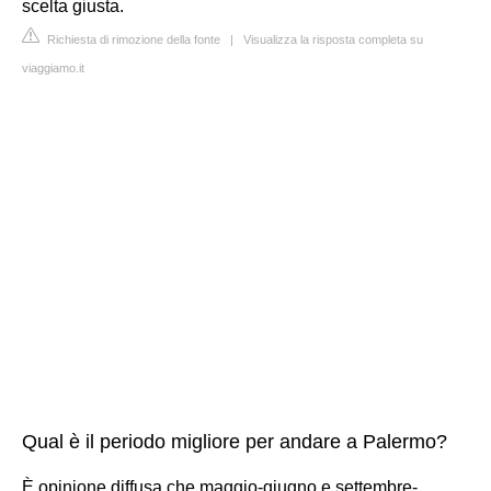
scelta giusta.
Richiesta di rimozione della fonte
|
Visualizza la risposta completa su
viaggiamo.it
Qual è il periodo migliore per andare a Palermo?
È opinione diffusa che maggio-giugno e settembre-