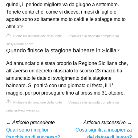
quindi, il periodo migliore va da giugno a settembre.
Tenete conto che, come vi dicevo, i mesi di luglio e
agosto sono solitamente molto caldi e le spiagge molto
affollate.
Richiesta di rimozione della fonte
|
Visualizza la risposta completa su
sicilyseashell.com
Quando finisce la stagione balneare in Sicilia?
Ad annunciarlo è stata proprio la Regione Siciliana che,
attraverso un decreto rilasciato lo scorso 23 marzo ha
annunciato le date di svolgimento della stagione
balneare. Si partirà con una giornata di festa, il 1°
maggio, per poi proseguire fino al prossimo 31 ottobre.
Richiesta di rimozione della fonte
|
Visualizza la risposta completa su
catania.liveuniversity.it
←
Articolo precedente
Articolo successivo
→
Quali sono i migliori
Cosa significa incapienza
franchising di successo?
del datore di lavoro?