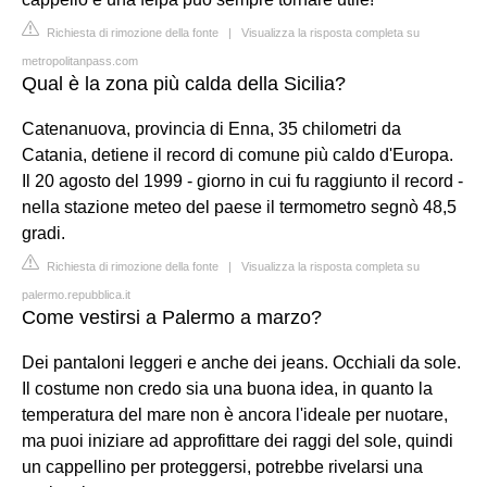
Richiesta di rimozione della fonte
|
Visualizza la risposta completa su
metropolitanpass.com
Qual è la zona più calda della Sicilia?
Catenanuova, provincia di Enna, 35 chilometri da
Catania, detiene il record di comune più caldo d'Europa.
Il 20 agosto del 1999 - giorno in cui fu raggiunto il record -
nella stazione meteo del paese il termometro segnò 48,5
gradi.
Richiesta di rimozione della fonte
|
Visualizza la risposta completa su
palermo.repubblica.it
Come vestirsi a Palermo a marzo?
Dei pantaloni leggeri e anche dei jeans. Occhiali da sole.
Il costume non credo sia una buona idea, in quanto la
temperatura del mare non è ancora l'ideale per nuotare,
ma puoi iniziare ad approfittare dei raggi del sole, quindi
un cappellino per proteggersi, potrebbe rivelarsi una