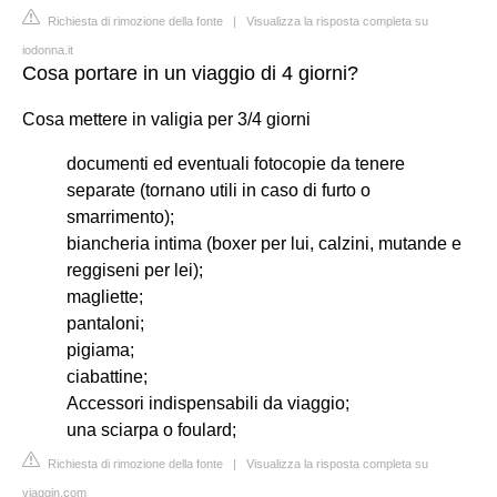
Richiesta di rimozione della fonte
|
Visualizza la risposta completa su
iodonna.it
Cosa portare in un viaggio di 4 giorni?
Cosa mettere in valigia per 3/4 giorni
documenti ed eventuali fotocopie da tenere
separate (tornano utili in caso di furto o
smarrimento);
biancheria intima (boxer per lui, calzini, mutande e
reggiseni per lei);
magliette;
pantaloni;
pigiama;
ciabattine;
Accessori indispensabili da viaggio;
una sciarpa o foulard;
Richiesta di rimozione della fonte
|
Visualizza la risposta completa su
viaggin.com