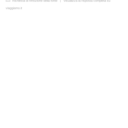
Richiesta di rimozione della fonte
|
Visualizza la risposta completa su
viaggiamo.it