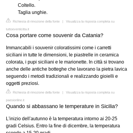
Coltello.
Taglia unghie.
Richiesta di rimozione della fonte
|
Visualizza la risposta completa su
tuttoeventicitta.it
Cosa portare come souvenir da Catania?
Immancabili i souvenir coloratissimi come i carretti
siciliani in tutte le dimensioni, le piastrelle in ceramica
colorata, i pupi siciliani e le marionette. In città si trovano
anche delle antiche botteghe che lavorano la pietra lavica
seguendo i metodi tradizionali e realizzando gioielli e
oggetti preziosi.
Richiesta di rimozione della fonte
|
Visualizza la risposta completa su
paesionline.it
Quando si abbassano le temperature in Sicilia?
L'inizio dell'autunno è la temperatura intorno ai 20-25
gradi Celsius. Entro la fine di dicembre, la temperatura
scende a 15-20 gradi.