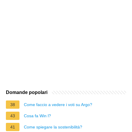
Domande popolari
38
Come faccio a vedere i voti su Argo?
43
Cosa fa Win l?
41
Come spiegare la sostenibilità?