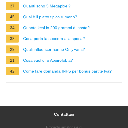
37
Quanti sono 5 Megapixel?
45
Qual è il piatto tipico rumeno?
34
Quante kcal in 200 grammi di pasta?
38
Cosa porta la suocera alla sposa?
29
Quali influencer hanno OnlyFans?
21
Cosa vuol dire Apeirofobia?
42
Come fare domanda INPS per bonus partite Iva?
Contattaci
Progetto amatoriale di