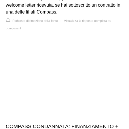
welcome letter ricevuta, se hai sottoscritto un contratto in
una delle filiali Compass.
Richiesta di rimozione della fonte
|
Visualizza la risposta completa su
compass.it
COMPASS CONDANNATA: FINANZIAMENTO +