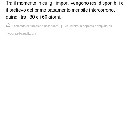
Tra il momento in cui gli importi vengono resi disponibili e
il prelievo del primo pagamento mensile intercorrono,
quindi, tra i 30 e i 60 giorni.
Richiesta di rimozione della fonte
|
Visualizza la risposta completa su
it.younited-credit.com