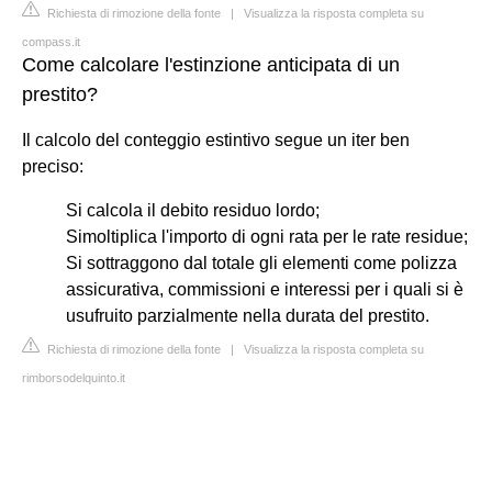
Richiesta di rimozione della fonte
|
Visualizza la risposta completa su
compass.it
Come calcolare l'estinzione anticipata di un
prestito?
Il calcolo del conteggio estintivo segue un iter ben
preciso:
Si calcola il debito residuo lordo;
Simoltiplica l'importo di ogni rata per le rate residue;
Si sottraggono dal totale gli elementi come polizza
assicurativa, commissioni e interessi per i quali si è
usufruito parzialmente nella durata del prestito.
Richiesta di rimozione della fonte
|
Visualizza la risposta completa su
rimborsodelquinto.it