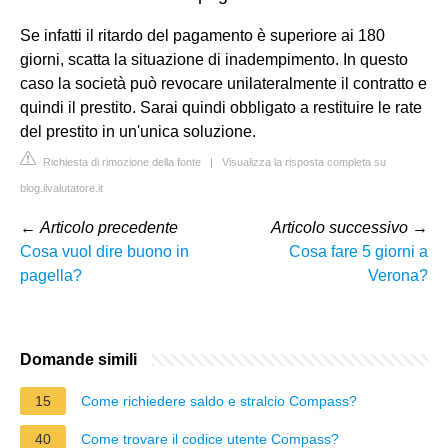
Se infatti il ritardo del pagamento è superiore ai 180
giorni, scatta la situazione di inadempimento. In questo
caso la società può revocare unilateralmente il contratto e
quindi il prestito. Sarai quindi obbligato a restituire le rate
del prestito in un'unica soluzione.
Richiesta di rimozione della fonte
|
Visualizza la risposta completa su
blog.ilvalutatore.it
←
Articolo precedente
Articolo successivo
→
Cosa vuol dire buono in
Cosa fare 5 giorni a
pagella?
Verona?
Domande simili
15
Come richiedere saldo e stralcio Compass?
40
Come trovare il codice utente Compass?