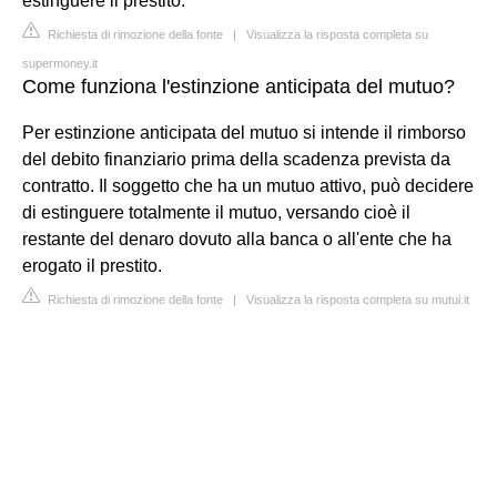
estinguere il prestito.
Richiesta di rimozione della fonte
|
Visualizza la risposta completa su
supermoney.it
Come funziona l'estinzione anticipata del mutuo?
Per estinzione anticipata del mutuo si intende il rimborso
del debito finanziario prima della scadenza prevista da
contratto. Il soggetto che ha un mutuo attivo, può decidere
di estinguere totalmente il mutuo, versando cioè il
restante del denaro dovuto alla banca o all'ente che ha
erogato il prestito.
Richiesta di rimozione della fonte
|
Visualizza la risposta completa su mutui.it