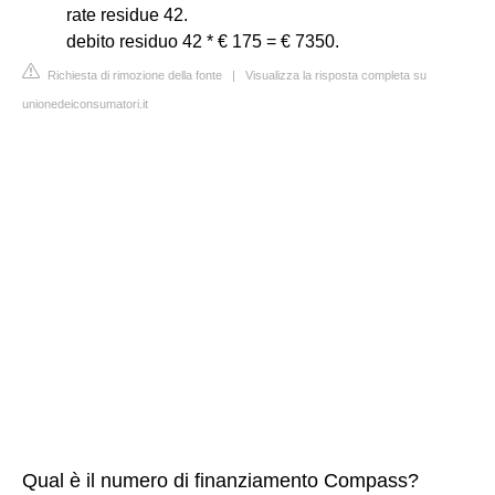
rate residue 42.
debito residuo 42 * € 175 = € 7350.
Richiesta di rimozione della fonte
|
Visualizza la risposta completa su
unionedeiconsumatori.it
Qual è il numero di finanziamento Compass?