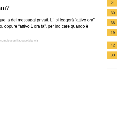
21
ram?
30
ella dei messaggi privati. Lì, si leggerà “attivo ora”
38
o, oppure “attivo 1 ora fa”, per indicare quando è
19
 completa su ilfattoquotidiano.it
42
30