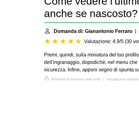
Come vedere l'ultim
anche se nascosto?
Domanda di: Gianantonio Ferraro
| 
Valutazione: 4.9/5
(
30 vot
Premi, quindi, sulla miniatura del tuo profilo 
dell'ingranaggio, dopodiché, nel menu che t
sicurezza. Infine, apponi segno di spunta sul
Richiesta di rimozione della fonte
|
Visualizza la risposta