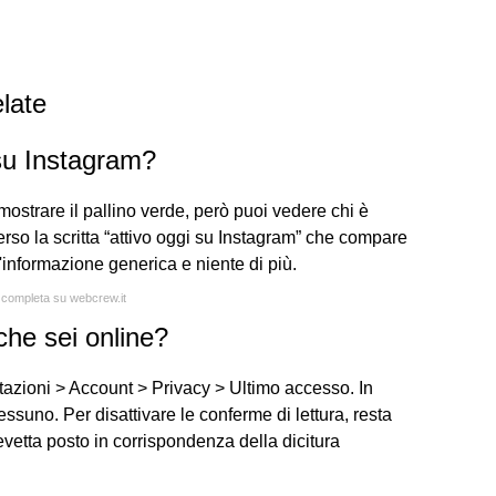
late
 su Instagram?
mostrare il pallino verde, però puoi vedere chi è
verso la scritta “attivo oggi su Instagram” che compare
 un'informazione generica e niente di più.
a completa su webcrew.it
che sei online?
tazioni > Account > Privacy > Ultimo accesso. In
suno. Per disattivare le conferme di lettura, resta
evetta posto in corrispondenza della dicitura