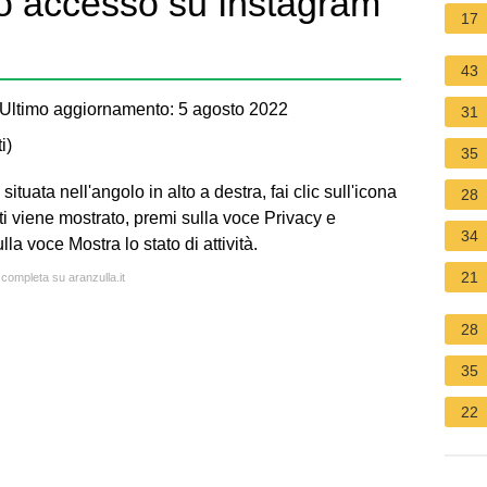
o accesso su Instagram
17
43
Ultimo aggiornamento: 5 agosto 2022
31
i
)
35
situata nell'angolo in alto a destra, fai clic sull'icona
28
i viene mostrato, premi sulla voce Privacy e
34
la voce Mostra lo stato di attività.
21
 completa su aranzulla.it
28
35
22