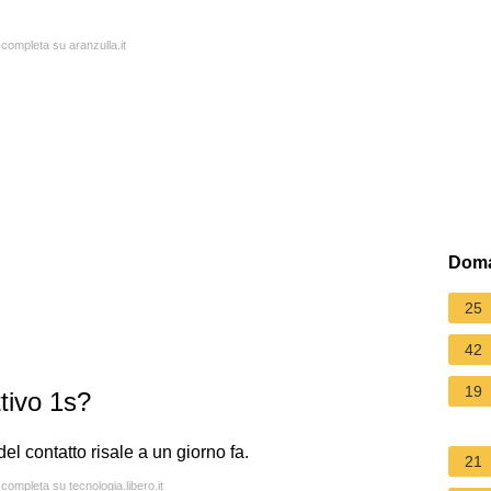
 completa su aranzulla.it
Doma
25
42
19
tivo 1s?
del contatto risale a un giorno fa.
21
 completa su tecnologia.libero.it