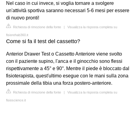
Nel caso in cui invece, si voglia tornare a svolgere
un'attività sportiva saranno necessari 5-6 mesi per essere
di nuovo pronti!
Richiesta di rimozione della fonte
|
Visualizza la risposta completa su
fisiorehab360.it
Come si fa il test del cassetto?
Anterior Drawer Test o Cassetto Anteriore viene svolto
con il paziente supino, l'anca e il ginocchio sono flessi
rispettivamente a 45° e 90°. Mentre il piede è bloccato dal
fisioterapista, quest'ultimo esegue con le mani sulla zona
prossimale della tibia una forza postero-anteriore.
Richiesta di rimozione della fonte
|
Visualizza la risposta completa su
fisioscience.it