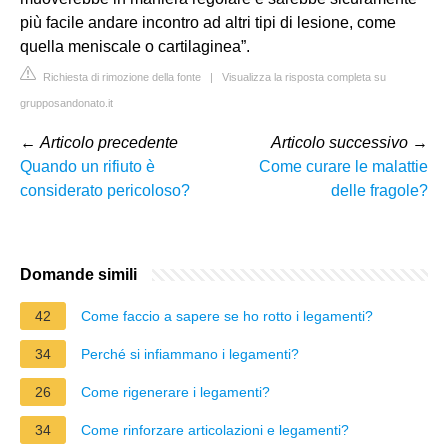
più facile andare incontro ad altri tipi di lesione, come
quella meniscale o cartilaginea”.
Richiesta di rimozione della fonte
|
Visualizza la risposta completa su
grupposandonato.it
←
Articolo precedente
Articolo successivo
→
Quando un rifiuto è
Come curare le malattie
considerato pericoloso?
delle fragole?
Domande simili
42
Come faccio a sapere se ho rotto i legamenti?
34
Perché si infiammano i legamenti?
26
Come rigenerare i legamenti?
34
Come rinforzare articolazioni e legamenti?