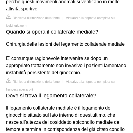
perché questi movimenti anomali si verificano in molte
attività sportive.
Richiesta di rimozione della fonte
|
Visualizza la risposta completa su
isokinetic.com
Quando si opera il collaterale mediale?
Chirurgia delle lesioni del legamento collaterale mediale
E' comunque ragionevole intervenire se dopo un
appropriato trattamento non invasivo i pazienti lamentano
instabilità persistente del ginocchio.
Richiesta di rimozione della fonte
|
Visualizza la risposta completa su
francescadecaro.it
Dove si trova il legamento collaterale?
Il legamento collaterale mediale è il legamento del
ginocchio situato sul lato interno di quest'ultimo, che
nasce all'altezza del cosiddetto epicondilo mediale del
femore e termina in corrispondenza del già citato condilo