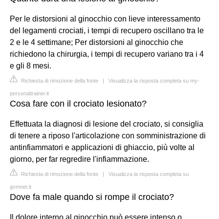
Per le distorsioni al ginocchio con lieve interessamento
del legamenti crociati, i tempi di recupero oscillano tra le
2 e le 4 settimane; Per distorsioni al ginocchio che
richiedono la chirurgia, i tempi di recupero variano tra i 4
e gli 8 mesi.
Richiesta di rimozione della fonte
|
Visualizza la risposta completa su my-
personaltrainer.it
Cosa fare con il crociato lesionato?
Effettuata la diagnosi di lesione del crociato, si consiglia
di tenere a riposo l'articolazione con somministrazione di
antinfiammatori e applicazioni di ghiaccio, più volte al
giorno, per far regredire l'infiammazione.
Richiesta di rimozione della fonte
|
Visualizza la risposta completa su
gvmnet.it
Dove fa male quando si rompe il crociato?
Il dolore interno al ginocchio può essere intenso o