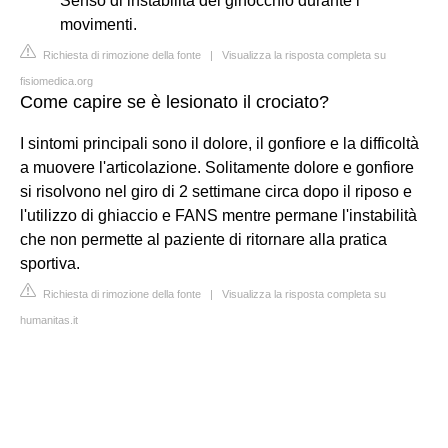
Senso di instabilità del ginocchio durante i
movimenti.
Richiesta di rimozione della fonte
|
Visualizza la risposta completa su
fisiomedica.org
Come capire se è lesionato il crociato?
I sintomi principali sono il dolore, il gonfiore e la difficoltà
a muovere l'articolazione. Solitamente dolore e gonfiore
si risolvono nel giro di 2 settimane circa dopo il riposo e
l'utilizzo di ghiaccio e FANS mentre permane l'instabilità
che non permette al paziente di ritornare alla pratica
sportiva.
Richiesta di rimozione della fonte
|
Visualizza la risposta completa su
humanitas.it