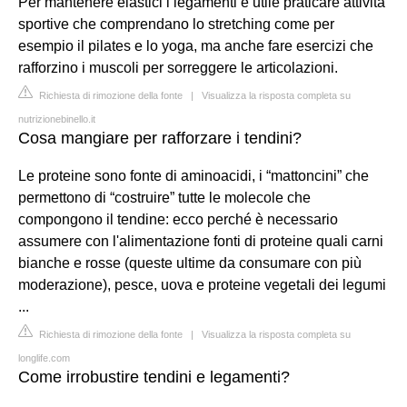
Per mantenere elastici i legamenti è utile praticare attività
sportive che comprendano lo stretching come per
esempio il pilates e lo yoga, ma anche fare esercizi che
rafforzino i muscoli per sorreggere le articolazioni.
Richiesta di rimozione della fonte
|
Visualizza la risposta completa su
nutrizionebinello.it
Cosa mangiare per rafforzare i tendini?
Le proteine sono fonte di aminoacidi, i “mattoncini” che
permettono di “costruire” tutte le molecole che
compongono il tendine: ecco perché è necessario
assumere con l'alimentazione fonti di proteine quali carni
bianche e rosse (queste ultime da consumare con più
moderazione), pesce, uova e proteine vegetali dei legumi
...
Richiesta di rimozione della fonte
|
Visualizza la risposta completa su
longlife.com
Come irrobustire tendini e legamenti?