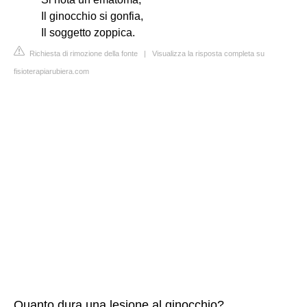
Il ginocchio si gonfia,
Il soggetto zoppica.
Richiesta di rimozione della fonte
|
Visualizza la risposta completa su
fisioterapiarubiera.com
Quanto dura una lesione al ginocchio?