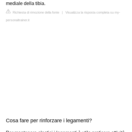
mediale della tibia.
Richiesta di rimozione della fonte
|
Visualizza la risposta completa su my-
personaltrainer.it
Cosa fare per rinforzare i legamenti?