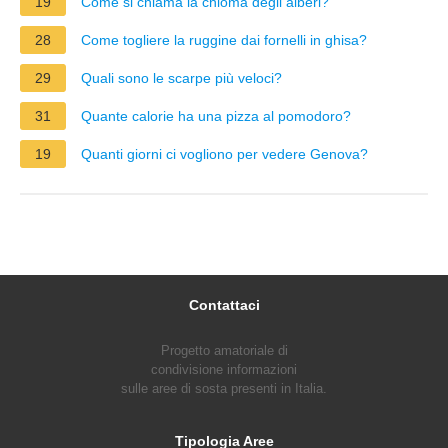
19
Come si chiama la chioma degli alberi?
28
Come togliere la ruggine dai fornelli in ghisa?
29
Quali sono le scarpe più veloci?
31
Quante calorie ha una pizza al pomodoro?
19
Quanti giorni ci vogliono per vedere Genova?
Contattaci
Progetto amatoriale di
condivisione informazioni
sulle aree di sosta presenti in Italia.
Tipologia Aree