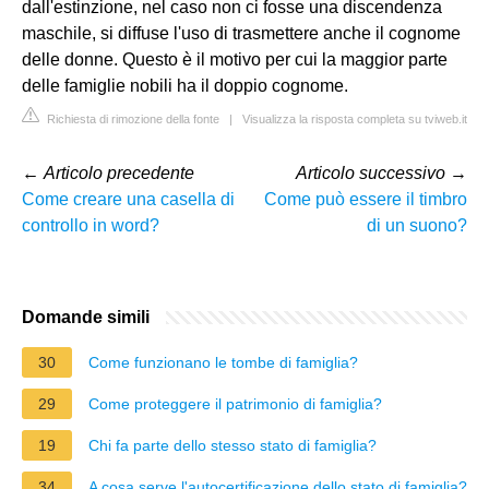
dall'estinzione, nel caso non ci fosse una discendenza
maschile, si diffuse l'uso di trasmettere anche il cognome
delle donne. Questo è il motivo per cui la maggior parte
delle famiglie nobili ha il doppio cognome.
Richiesta di rimozione della fonte
|
Visualizza la risposta completa su tviweb.it
←
Articolo precedente
Articolo successivo
→
Come creare una casella di
Come può essere il timbro
controllo in word?
di un suono?
Domande simili
30
Come funzionano le tombe di famiglia?
29
Come proteggere il patrimonio di famiglia?
19
Chi fa parte dello stesso stato di famiglia?
34
A cosa serve l'autocertificazione dello stato di famiglia?