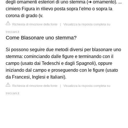
degli ornamenti esteriori di uno stemma (➔ ornamento). ...
cimiero Figura in rilievo posta sopra l'elmo o sopra la
corona di grado (v.
Richiesta di rimozione della fonte
|
Visualizza la risposta completa su
treccani.it
Come Blasonare uno stemma?
Si possono seguire due metodi diversi per blasonare uno
stemma: cominciando dalle figure e terminando con il
campo (usato dai Tedeschi e dagli Spagnoli), oppure
iniziando dal campo e proseguendo con le figure (usato
da Francesi, Inglesi e Italiani).
Richiesta di rimozione della fonte
|
Visualizza la risposta completa su
treccani.it