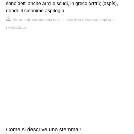
sono detti anche armi o scudi, in greco ἀσπίς (aspís),
donde il sinonimo aspilogia.
Richiesta di rimozione della fonte
|
Visualizza la risposta completa su
it.wikipedia.org
Come si descrive uno stemma?