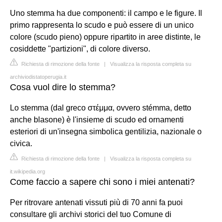
Uno stemma ha due componenti: il campo e le figure. Il
primo rappresenta lo scudo e può essere di un unico
colore (scudo pieno) oppure ripartito in aree distinte, le
cosiddette "partizioni", di colore diverso.
Richiesta di rimozione della fonte
|
Visualizza la risposta completa su
archiviodistatoperugia.it
Cosa vuol dire lo stemma?
Lo stemma (dal greco στέμμα, ovvero stémma, detto
anche blasone) è l'insieme di scudo ed ornamenti
esteriori di un'insegna simbolica gentilizia, nazionale o
civica.
Richiesta di rimozione della fonte
|
Visualizza la risposta completa su
it.wikipedia.org
Come faccio a sapere chi sono i miei antenati?
Per ritrovare antenati vissuti più di 70 anni fa puoi
consultare gli archivi storici del tuo Comune di