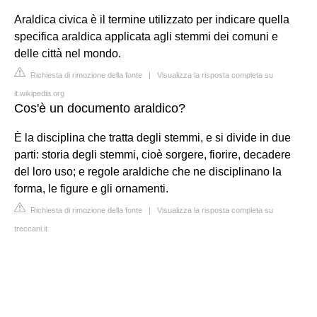
Araldica civica è il termine utilizzato per indicare quella
specifica araldica applicata agli stemmi dei comuni e
delle città nel mondo.
Richiesta di rimozione della fonte
|
Visualizza la risposta completa su
it.wikipedia.org
Cos'è un documento araldico?
È la disciplina che tratta degli stemmi, e si divide in due
parti: storia degli stemmi, cioè sorgere, fiorire, decadere
del loro uso; e regole araldiche che ne disciplinano la
forma, le figure e gli ornamenti.
Richiesta di rimozione della fonte
|
Visualizza la risposta completa su
treccani.it