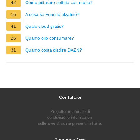
42
Come pitturare soffitto con muffa?
16
A cosa servono le alzatine?
41
Quale cloud gratis?
26
Quanto olio consumare?
31
Quanto costa disdire DAZN?
Contattaci
Progetto amatoriale di
condivisione informazioni
sulle aree di sosta presenti in Italia.
Tipologia Aree