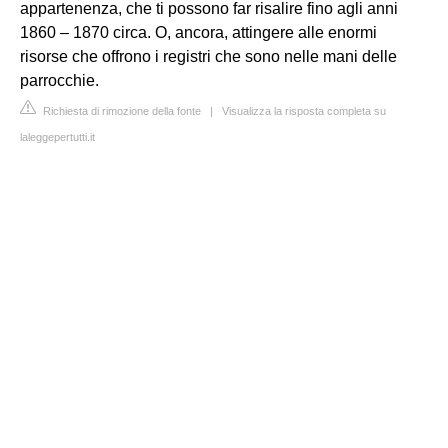
appartenenza, che ti possono far risalire fino agli anni
1860 – 1870 circa. O, ancora, attingere alle enormi
risorse che offrono i registri che sono nelle mani delle
parrocchie.
Richiesta di rimozione della fonte
|
Visualizza la risposta completa su
laleggepertutti.it