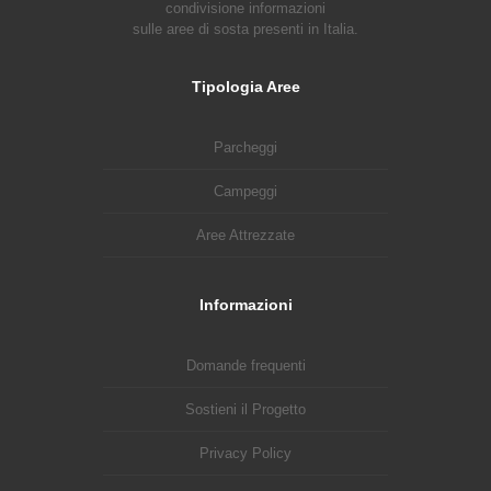
condivisione informazioni
sulle aree di sosta presenti in Italia.
Tipologia Aree
Parcheggi
Campeggi
Aree Attrezzate
Informazioni
Domande frequenti
Sostieni il Progetto
Privacy Policy