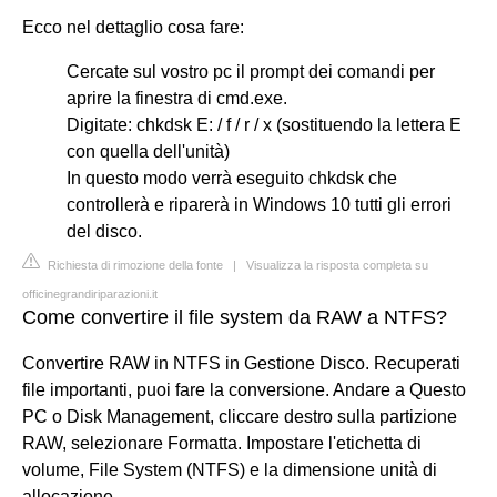
Ecco nel dettaglio cosa fare:
Cercate sul vostro pc il prompt dei comandi per
aprire la finestra di cmd.exe.
Digitate: chkdsk E: / f / r / x (sostituendo la lettera E
con quella dell'unità)
In questo modo verrà eseguito chkdsk che
controllerà e riparerà in Windows 10 tutti gli errori
del disco.
Richiesta di rimozione della fonte
|
Visualizza la risposta completa su
officinegrandiriparazioni.it
Come convertire il file system da RAW a NTFS?
Convertire RAW in NTFS in Gestione Disco. Recuperati
file importanti, puoi fare la conversione. Andare a Questo
PC o Disk Management, cliccare destro sulla partizione
RAW, selezionare Formatta. Impostare l'etichetta di
volume, File System (NTFS) e la dimensione unità di
allocazione.