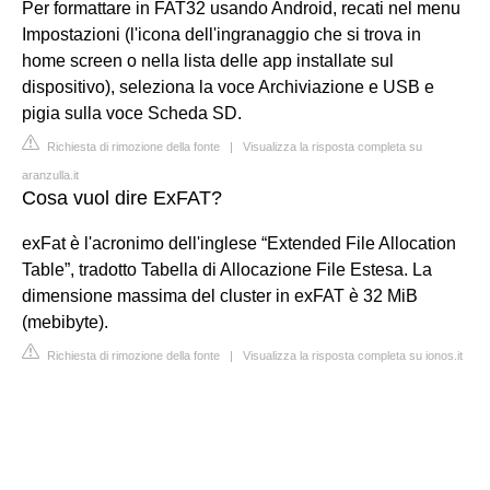
Per formattare in FAT32 usando Android, recati nel menu
Impostazioni (l'icona dell'ingranaggio che si trova in
home screen o nella lista delle app installate sul
dispositivo), seleziona la voce Archiviazione e USB e
pigia sulla voce Scheda SD.
Richiesta di rimozione della fonte
|
Visualizza la risposta completa su
aranzulla.it
Cosa vuol dire ExFAT?
exFat è l'acronimo dell'inglese “Extended File Allocation
Table”, tradotto Tabella di Allocazione File Estesa. La
dimensione massima del cluster in exFAT è 32 MiB
(mebibyte).
Richiesta di rimozione della fonte
|
Visualizza la risposta completa su ionos.it