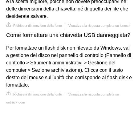
è la scelta migliore, poiché non dovete preoccuparvi né
delle dimensioni della chiavetta, né di quella dei file che
desiderate salvare.
Richiesta di rimozione della fonte
|
Visualizza la risposta completa su ionos.it
Come formattare una chiavetta USB danneggiata?
Per formattare un flash disk non rilevato da Windows, vai
a gestione del disco nel pannello di controllo (Pannello di
controllo > Strumenti amministrativi > Gestione del
computer > Sezione archiviazione). Clicca con il tasto
destro del mouse sull'unità che corrisponde al flash disk e
formattalo.
Richiesta di rimozione della fonte
|
Visualizza la risposta completa su
ontrack.com