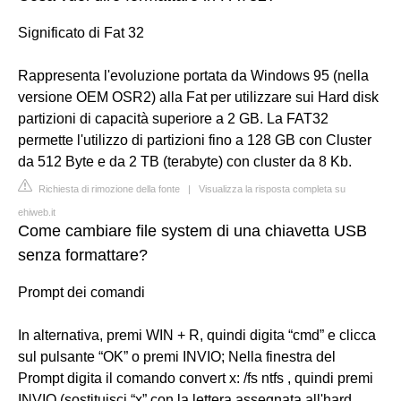
Significato di Fat 32
Rappresenta l'evoluzione portata da Windows 95 (nella
versione OEM OSR2) alla Fat per utilizzare sui Hard disk
partizioni di capacità superiore a 2 GB. La FAT32
permette l'utilizzo di partizioni fino a 128 GB con Cluster
da 512 Byte e da 2 TB (terabyte) con cluster da 8 Kb.
Richiesta di rimozione della fonte
|
Visualizza la risposta completa su
ehiweb.it
Come cambiare file system di una chiavetta USB
senza formattare?
Prompt dei comandi
In alternativa, premi WIN + R, quindi digita “cmd” e clicca
sul pulsante “OK” o premi INVIO; Nella finestra del
Prompt digita il comando convert x: /fs ntfs , quindi premi
INVIO (sostituisci “x” con la lettera assegnata all'hard