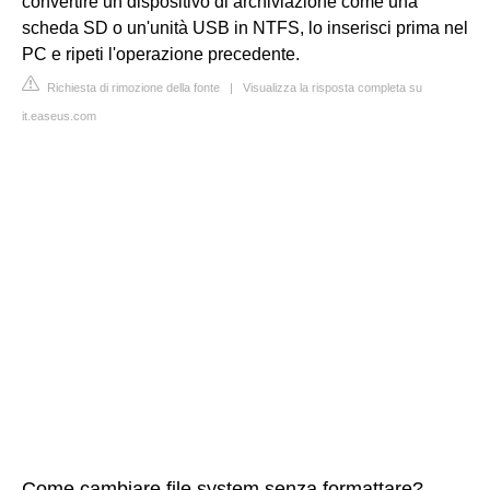
convertire un dispositivo di archiviazione come una
scheda SD o un'unità USB in NTFS, lo inserisci prima nel
PC e ripeti l'operazione precedente.
Richiesta di rimozione della fonte
|
Visualizza la risposta completa su
it.easeus.com
Come cambiare file system senza formattare?