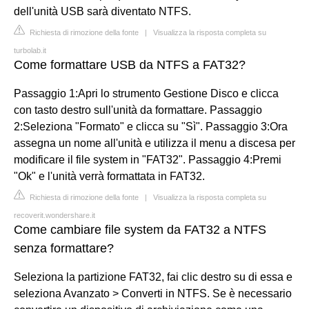
dell'unità USB sarà diventato NTFS.
Richiesta di rimozione della fonte
|
Visualizza la risposta completa su
turbolab.it
Come formattare USB da NTFS a FAT32?
Passaggio 1:Apri lo strumento Gestione Disco e clicca
con tasto destro sull'unità da formattare. Passaggio
2:Seleziona "Formato" e clicca su "Sì". Passaggio 3:Ora
assegna un nome all'unità e utilizza il menu a discesa per
modificare il file system in "FAT32". Passaggio 4:Premi
"Ok" e l'unità verrà formattata in FAT32.
Richiesta di rimozione della fonte
|
Visualizza la risposta completa su
recoverit.wondershare.it
Come cambiare file system da FAT32 a NTFS
senza formattare?
Seleziona la partizione FAT32, fai clic destro su di essa e
seleziona Avanzato > Converti in NTFS. Se è necessario