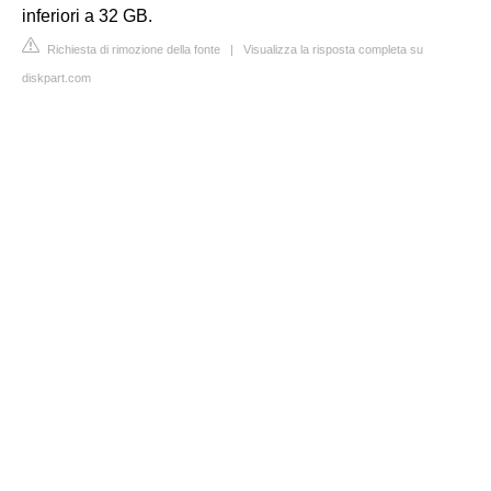
inferiori a 32 GB.
Richiesta di rimozione della fonte
|
Visualizza la risposta completa su
diskpart.com