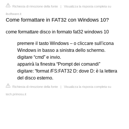
Richiesta di rimozione della fonte
|
Visualizza la risposta completa su
ilsoftware.it
Come formattare in FAT32 con Windows 10?
come formattare disco in formato fat32 windows 10
premere il tasto Windows – o cliccare sull'icona
Windows in basso a sinistra dello schermo.
digitare “cmd” e invio.
apparirà la finestra “Prompt dei comandi”
digitare: “format /FS:FAT32 D: dove D: è la lettera
del disco esterno.
Richiesta di rimozione della fonte
|
Visualizza la risposta completa su
tech.primosu.it