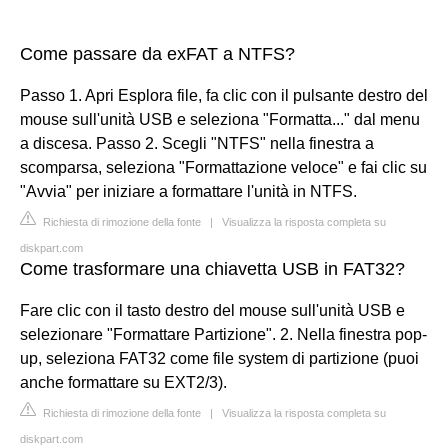
Come passare da exFAT a NTFS?
Passo 1. Apri Esplora file, fa clic con il pulsante destro del
mouse sull'unità USB e seleziona "Formatta..." dal menu
a discesa. Passo 2. Scegli "NTFS" nella finestra a
scomparsa, seleziona "Formattazione veloce" e fai clic su
"Avvia" per iniziare a formattare l'unità in NTFS.
Richiesta di rimozione della fonte
|
Visualizza la risposta completa su
diskpart.com
Come trasformare una chiavetta USB in FAT32?
Fare clic con il tasto destro del mouse sull'unità USB e
selezionare "Formattare Partizione". 2. Nella finestra pop-
up, seleziona FAT32 come file system di partizione (puoi
anche formattare su EXT2/3).
Richiesta di rimozione della fonte
|
Visualizza la risposta completa su
diskpart.com